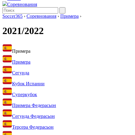
Соревнования
Soccer365
›
Соревнования
›
Примера
›
2021/2022
Примера
Примера
Сегунда
Кубок Испании
Суперкубок
Примера Федерасьон
Сегунда Федерасьон
Терсера Федерасьон