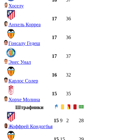
Хоселу
17
36
Анхель Корреа
17
36
Гонсалу Гедеш
17
37
Энес Унал
16
32
Карлос Солер
15
35
Хорхе Молина
Штрафники
15
9
2
28
Жоффрей Кондогбья
15
15
29