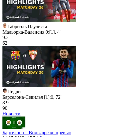
Габриэль Паулиста
Мальорка-Валенсия 0:[1], 4'
9.2
62
Педри
Барселона-Севилья [1]:0, 72'
8.9
90
Новости
Барселона – Вильярреал: превью