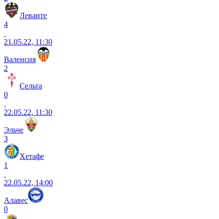
Леванте
4
21.05.22, 11:30
Валенсия
2
Сельта
0
22.05.22, 11:30
Эльче
3
Хетафе
1
22.05.22, 14:00
Алавес
0