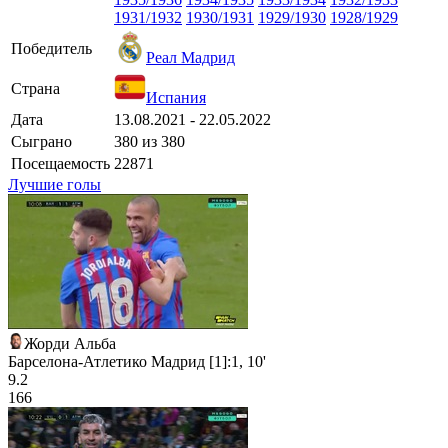
1931/1932
1930/1931
1929/1930
1928/1929
Победитель
Реал Мадрид
Страна
Испания
Дата
13.08.2021 - 22.05.2022
Сыграно
380 из 380
Посещаемость
22871
Лучшие голы
Жорди Альба
Барселона-Атлетико Мадрид [1]:1, 10'
9.2
166