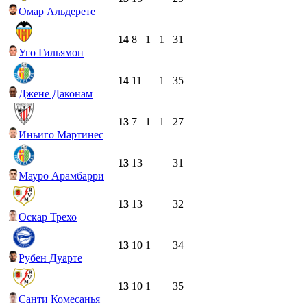
Омар Альдерете
14
8
1
1
31
Уго Гильямон
14
11
1
35
Джене Даконам
13
7
1
1
27
Иньиго Мартинес
13
13
31
Мауро Арамбарри
13
13
32
Оскар Трехо
13
10
1
34
Рубен Дуарте
13
10
1
35
Санти Комесанья