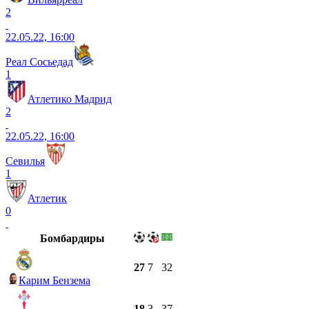
2
22.05.22, 16:00
Реал Сосьедад
1
Атлетико Мадрид
2
22.05.22, 16:00
Севилья
1
Атлетик
0
Бомбардиры
27
7
32
Карим Бензема
18
3
37