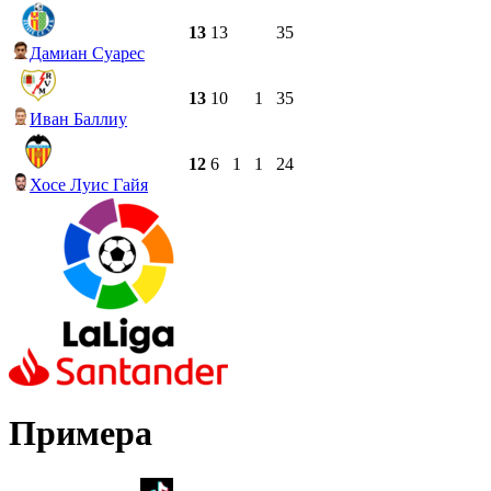
13
13
35
Дамиан Суарес
13
10
1
35
Иван Баллиу
12
6
1
1
24
Хосе Луис Гайя
Примера