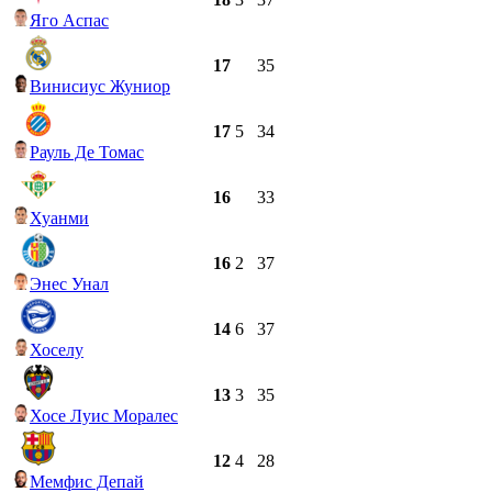
Яго Аспас
17
35
Винисиус Жуниор
17
5
34
Рауль Де Томас
16
33
Хуанми
16
2
37
Энес Унал
14
6
37
Хоселу
13
3
35
Хосе Луис Моралес
12
4
28
Мемфис Депай