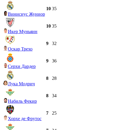
10
35
Винисиус Жуниор
10
35
Икер Муньяин
9
32
Оскар Трехо
9
36
Серхи Дардер
8
28
Лука Модрич
8
34
Набиль Фекир
7
25
Хорхе де Фрутос