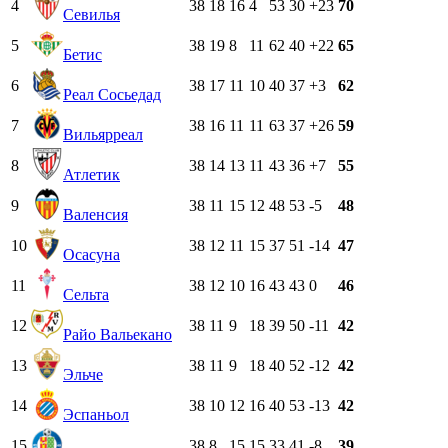
4
38
18
16
4
53
30
+23
70
Севилья
5
38
19
8
11
62
40
+22
65
Бетис
6
38
17
11
10
40
37
+3
62
Реал Сосьедад
7
38
16
11
11
63
37
+26
59
Вильярреал
8
38
14
13
11
43
36
+7
55
Атлетик
9
38
11
15
12
48
53
-5
48
Валенсия
10
38
12
11
15
37
51
-14
47
Осасуна
11
38
12
10
16
43
43
0
46
Сельта
12
38
11
9
18
39
50
-11
42
Райо Вальекано
13
38
11
9
18
40
52
-12
42
Эльче
14
38
10
12
16
40
53
-13
42
Эспаньол
15
38
8
15
15
33
41
-8
39