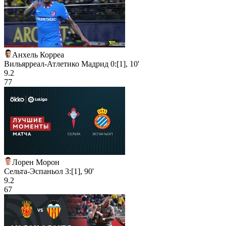
Анхель Корреа
Вильярреал-Атлетико Мадрид 0:[1], 10'
9.2
77
Лорен Морон
Сельта-Эспаньол 3:[1], 90'
9.2
67