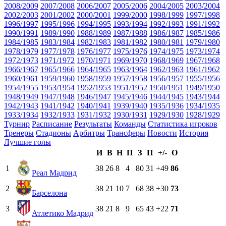
2008/2009
2007/2008
2006/2007
2005/2006
2004/2005
2003/2004
2002/2003
2001/2002
2000/2001
1999/2000
1998/1999
1997/1998
1996/1997
1995/1996
1994/1995
1993/1994
1992/1993
1991/1992
1990/1991
1989/1990
1988/1989
1987/1988
1986/1987
1985/1986
1984/1985
1983/1984
1982/1983
1981/1982
1980/1981
1979/1980
1978/1979
1977/1978
1976/1977
1975/1976
1974/1975
1973/1974
1972/1973
1971/1972
1970/1971
1969/1970
1968/1969
1967/1968
1966/1967
1965/1966
1964/1965
1963/1964
1962/1963
1961/1962
1960/1961
1959/1960
1958/1959
1957/1958
1956/1957
1955/1956
1954/1955
1953/1954
1952/1953
1951/1952
1950/1951
1949/1950
1948/1949
1947/1948
1946/1947
1945/1946
1944/1945
1943/1944
1942/1943
1941/1942
1940/1941
1939/1940
1935/1936
1934/1935
1933/1934
1932/1933
1931/1932
1930/1931
1929/1930
1928/1929
Турнир
Расписание
Результаты
Команды
Статистика игроков
Тренеры
Стадионы
Арбитры
Трансферы
Новости
История
Лучшие голы
И
В
Н
П
З
П
+/-
О
1
38
26
8
4
80
31
+49
86
Реал Мадрид
2
38
21
10
7
68
38
+30
73
Барселона
3
38
21
8
9
65
43
+22
71
Атлетико Мадрид