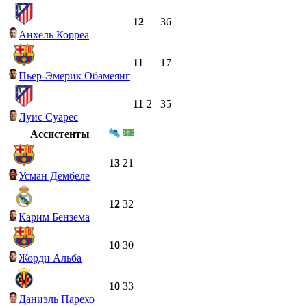
12
36
Анхель Корреа
11
17
Пьер-Эмерик Обамеянг
11
2
35
Луис Суарес
Ассистенты
13
21
Усман Дембеле
12
32
Карим Бензема
10
30
Жорди Альба
10
33
Даниэль Парехо