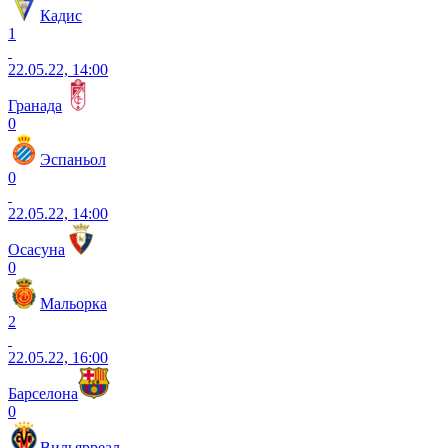
Кадис
1
22.05.22, 14:00
Гранада
0
Эспаньол
0
22.05.22, 14:00
Осасуна
0
Мальорка
2
22.05.22, 16:00
Барселона
0
Вильярреал