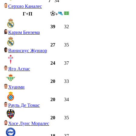
7
34
Серхио Каналес
Г+П
+
39
32
Карим Бензема
27
35
Винисиус Жуниор
24
37
Яго Аспас
20
33
Хуанми
20
34
Рауль Де Томас
20
35
Хосе Луис Моралес
18
37