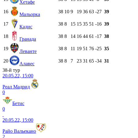
Хетафе
16
38
10
9
19
36
63
-27
39
Мальорка
17
38
8
15
15
35
51
-16
39
Кадис
18
38
8
14
16
44
61
-17
38
Гранада
19
38
8
11
19
51
76
-25
35
Леванте
20
38
8
7
23
31
65
-34
31
Алавес
38-й тур
20.05.22, 15:00
Реал Мадрид
0
Бетис
0
20.05.22, 15:00
Райо Вальекано
2