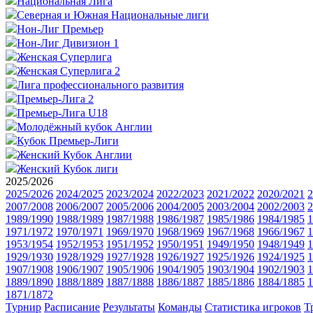
Национальная Лига
Северная и Южная Национальные лиги
Нон-Лиг Премьер
Нон-Лиг Дивизион 1
Женская Суперлига
Женская Суперлига 2
Лига профессионального развития
Премьер-Лига 2
Премьер-Лига U18
Молодёжный кубок Англии
Кубок Премьер-Лиги
Женский Кубок Англии
Женский Кубок лиги
2025/2026
2025/2026
2024/2025
2023/2024
2022/2023
2021/2022
2020/2021
2
2007/2008
2006/2007
2005/2006
2004/2005
2003/2004
2002/2003
2
1989/1990
1988/1989
1987/1988
1986/1987
1985/1986
1984/1985
1
1971/1972
1970/1971
1969/1970
1968/1969
1967/1968
1966/1967
1
1953/1954
1952/1953
1951/1952
1950/1951
1949/1950
1948/1949
1
1929/1930
1928/1929
1927/1928
1926/1927
1925/1926
1924/1925
1
1907/1908
1906/1907
1905/1906
1904/1905
1903/1904
1902/1903
1
1889/1890
1888/1889
1887/1888
1886/1887
1885/1886
1884/1885
1
1871/1872
Турнир
Расписание
Результаты
Команды
Статистика игроков
Т