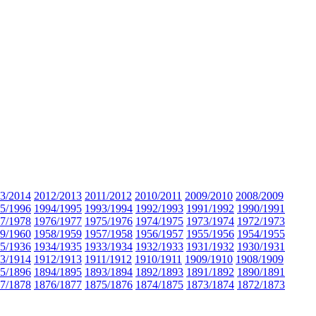
3/2014
2012/2013
2011/2012
2010/2011
2009/2010
2008/2009
5/1996
1994/1995
1993/1994
1992/1993
1991/1992
1990/1991
7/1978
1976/1977
1975/1976
1974/1975
1973/1974
1972/1973
9/1960
1958/1959
1957/1958
1956/1957
1955/1956
1954/1955
5/1936
1934/1935
1933/1934
1932/1933
1931/1932
1930/1931
3/1914
1912/1913
1911/1912
1910/1911
1909/1910
1908/1909
5/1896
1894/1895
1893/1894
1892/1893
1891/1892
1890/1891
7/1878
1876/1877
1875/1876
1874/1875
1873/1874
1872/1873