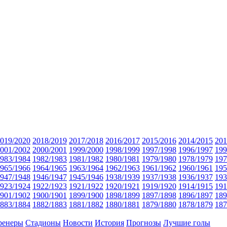
019/2020
2018/2019
2017/2018
2016/2017
2015/2016
2014/2015
201
001/2002
2000/2001
1999/2000
1998/1999
1997/1998
1996/1997
199
983/1984
1982/1983
1981/1982
1980/1981
1979/1980
1978/1979
197
965/1966
1964/1965
1963/1964
1962/1963
1961/1962
1960/1961
195
947/1948
1946/1947
1945/1946
1938/1939
1937/1938
1936/1937
193
923/1924
1922/1923
1921/1922
1920/1921
1919/1920
1914/1915
191
901/1902
1900/1901
1899/1900
1898/1899
1897/1898
1896/1897
189
883/1884
1882/1883
1881/1882
1880/1881
1879/1880
1878/1879
187
ренеры
Стадионы
Новости
История
Прогнозы
Лучшие голы