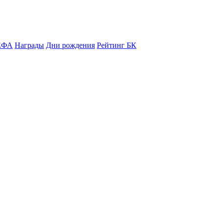
ЕФА
Награды
Дни рождения
Рейтинг БК