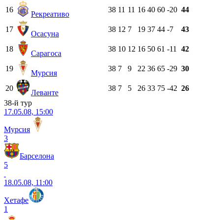
16
38
11
11
16
40
60
-20
44
Рекреативо
17
38
12
7
19
37
44
-7
43
Осасуна
18
38
10
12
16
50
61
-11
42
Сарагоса
19
38
7
9
22
36
65
-29
30
Мурсия
20
38
7
5
26
33
75
-42
26
Леванте
38-й тур
17.05.08, 15:00
Мурсия
3
Барселона
5
18.05.08, 11:00
Хетафе
1