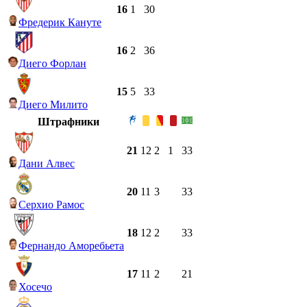
16
1
30
Фредерик Кануте
16
2
36
Диего Форлан
15
5
33
Диего Милито
Штрафники
21
12
2
1
33
Дани Алвес
20
11
3
33
Серхио Рамос
18
12
2
33
Фернандо Аморебьета
17
11
2
21
Хосечо