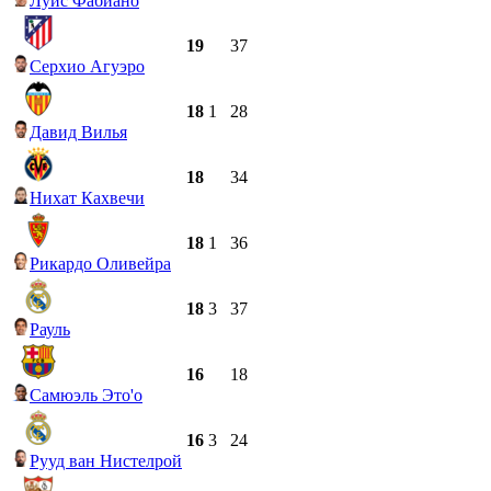
Луис Фабиано
19
37
Серхио Агуэро
18
1
28
Давид Вилья
18
34
Нихат Кахвечи
18
1
36
Рикардо Оливейра
18
3
37
Рауль
16
18
Самюэль Это'о
16
3
24
Рууд ван Нистелрой