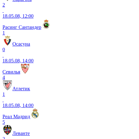
2
18.05.08, 12:00
Расинг Сантандер
1
Осасуна
0
18.05.08, 14:00
Севилья
4
Атлетик
1
18.05.08, 14:00
Реал Мадрид
5
Леванте
2