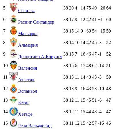
5
38
20
4
14
75
49
+26
64
Севилья
6
38
17
9
12
42
41
+1
60
Расинг Сантандер
7
38
15
14
9
69
54
+15
59
Мальорка
8
38
14
10
14
42
45
-3
52
Альмерия
9
38
15
7
16
46
47
-1
52
Депортиво А-Корунья
10
38
15
6
17
48
62
-14
51
Валенсия
11
38
13
11
14
40
43
-3
50
Атлетик
12
38
13
9
16
43
53
-10
48
Эспаньол
13
38
12
11
15
45
51
-6
47
Бетис
14
38
12
11
15
44
48
-4
47
Хетафе
15
38
11
12
15
42
57
-15
45
Реал Вальядолид