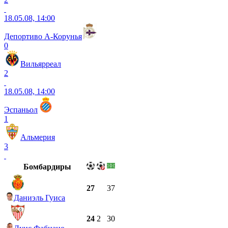
18.05.08, 14:00
Депортиво А-Корунья
0
Вильярреал
2
18.05.08, 14:00
Эспаньол
1
Альмерия
3
Бомбардиры
27
37
Даниэль Гуиса
24
2
30