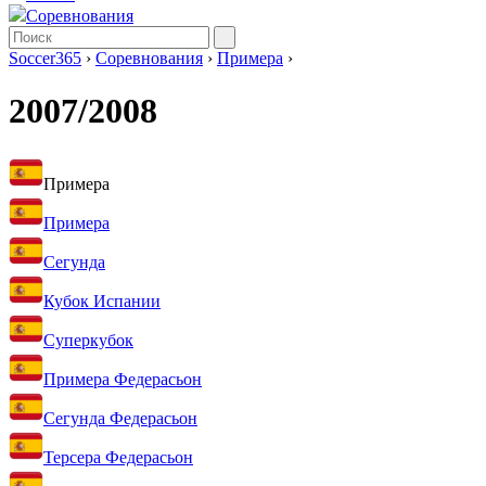
Соревнования
Soccer365
›
Соревнования
›
Примера
›
2007/2008
Примера
Примера
Сегунда
Кубок Испании
Суперкубок
Примера Федерасьон
Сегунда Федерасьон
Терсера Федерасьон