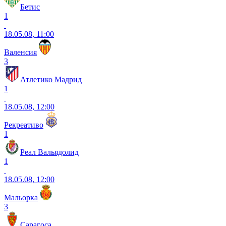
Бетис
1
18.05.08, 11:00
Валенсия
3
Атлетико Мадрид
1
18.05.08, 12:00
Рекреативо
1
Реал Вальядолид
1
18.05.08, 12:00
Мальорка
3
Сарагоса