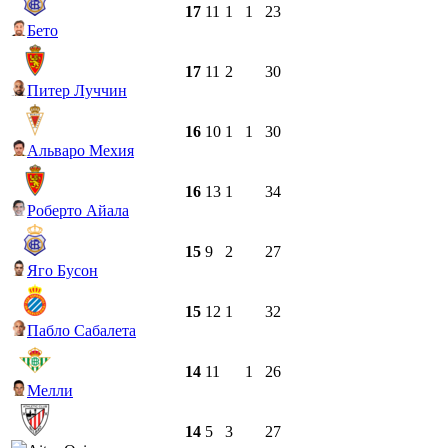
17
11
1
1
23
Бето
17
11
2
30
Питер Луччин
16
10
1
1
30
Альваро Мехия
16
13
1
34
Роберто Айала
15
9
2
27
Яго Бусон
15
12
1
32
Пабло Сабалета
14
11
1
26
Мелли
14
5
3
27