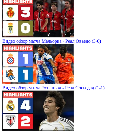
Видео обзор матча Мальорка - Реал Овьедо (3-0)
Видео обзор матча Эспаньол - Реал Сосьедад (1-1)