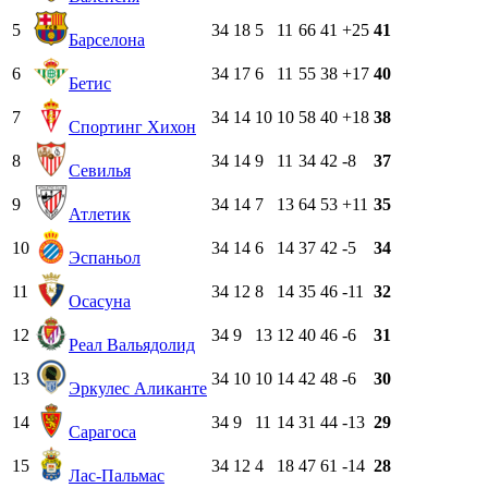
5
34
18
5
11
66
41
+25
41
Барселона
6
34
17
6
11
55
38
+17
40
Бетис
7
34
14
10
10
58
40
+18
38
Спортинг Хихон
8
34
14
9
11
34
42
-8
37
Севилья
9
34
14
7
13
64
53
+11
35
Атлетик
10
34
14
6
14
37
42
-5
34
Эспаньол
11
34
12
8
14
35
46
-11
32
Осасуна
12
34
9
13
12
40
46
-6
31
Реал Вальядолид
13
34
10
10
14
42
48
-6
30
Эркулес Аликанте
14
34
9
11
14
31
44
-13
29
Сарагоса
15
34
12
4
18
47
61
-14
28
Лас-Пальмас