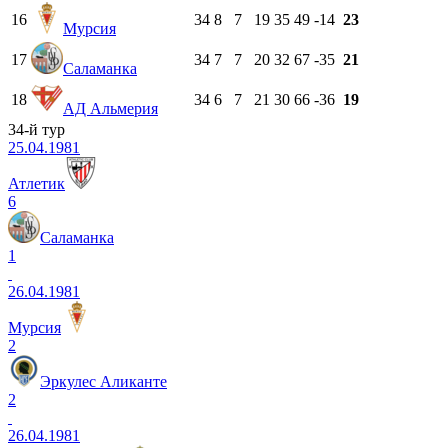
16
34
8
7
19
35
49
-14
23
Мурсия
17
34
7
7
20
32
67
-35
21
Саламанка
18
34
6
7
21
30
66
-36
19
АД Альмерия
34-й тур
25.04.1981
Атлетик
6
Саламанка
1
26.04.1981
Мурсия
2
Эркулес Аликанте
2
26.04.1981