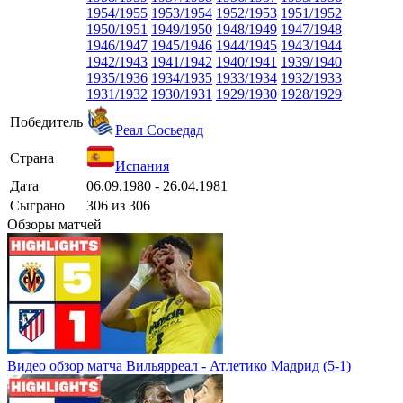
1954/1955
1953/1954
1952/1953
1951/1952
1950/1951
1949/1950
1948/1949
1947/1948
1946/1947
1945/1946
1944/1945
1943/1944
1942/1943
1941/1942
1940/1941
1939/1940
1935/1936
1934/1935
1933/1934
1932/1933
1931/1932
1930/1931
1929/1930
1928/1929
Победитель
Реал Сосьедад
Страна
Испания
Дата
06.09.1980 - 26.04.1981
Сыграно
306 из 306
Обзоры матчей
Видео обзор матча Вильярреал - Атлетико Мадрид (5-1)