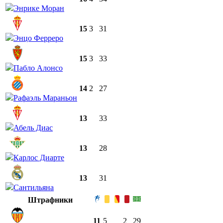
Энрике Моран
15
3
31
Энцо Ферреро
15
3
33
Пабло Алонсо
14
2
27
Рафаэль Мараньон
13
33
Абель Диас
13
28
Карлос Диарте
13
31
Сантильяна
Штрафники
11
5
2
29