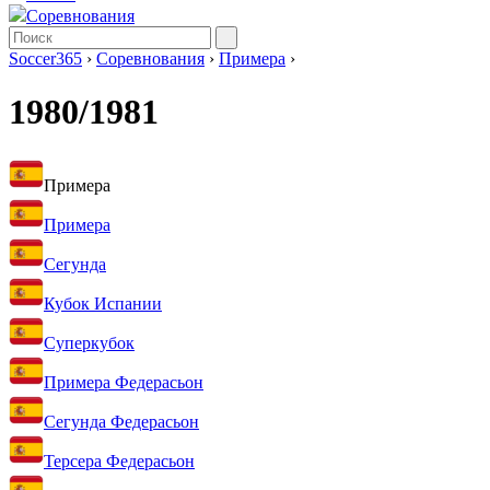
Соревнования
Soccer365
›
Соревнования
›
Примера
›
1980/1981
Примера
Примера
Сегунда
Кубок Испании
Суперкубок
Примера Федерасьон
Сегунда Федерасьон
Терсера Федерасьон