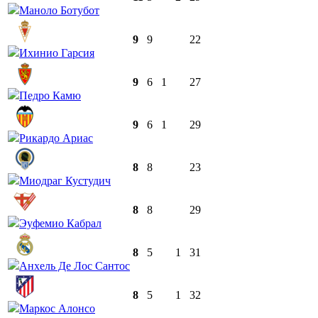
Маноло Ботубот
9
9
22
Ихинио Гарсия
9
6
1
27
Педро Камю
9
6
1
29
Рикардо Ариас
8
8
23
Миодраг Кустудич
8
8
29
Эуфемио Кабрал
8
5
1
31
Анхель Де Лос Сантос
8
5
1
32
Маркос Алонсо