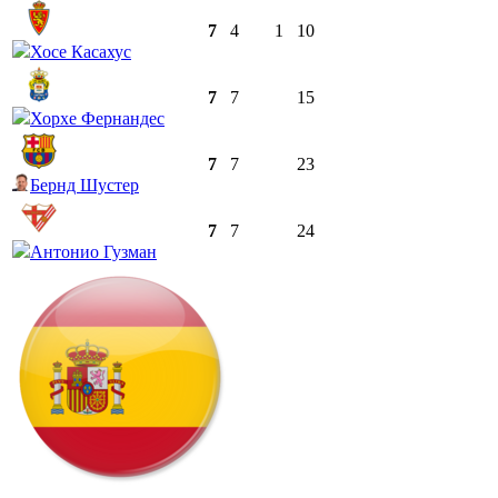
7
4
1
10
Хосе Касахус
7
7
15
Хорхе Фернандес
7
7
23
Бернд Шустер
7
7
24
Антонио Гузман