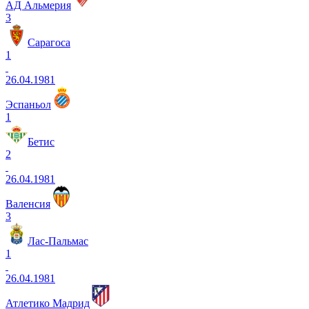
АД Альмерия
3
Сарагоса
1
26.04.1981
Эспаньол
1
Бетис
2
26.04.1981
Валенсия
3
Лас-Пальмас
1
26.04.1981
Атлетико Мадрид