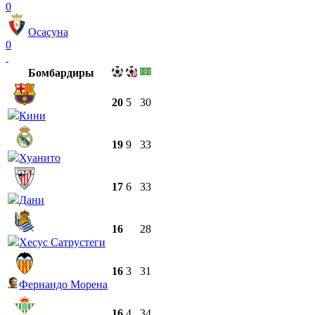
0
Осасуна
0
Бомбардиры
20
5
30
Кини
19
9
33
Хуанито
17
6
33
Дани
16
28
Хесус Сатрустеги
16
3
31
Фернандо Морена
16
4
34