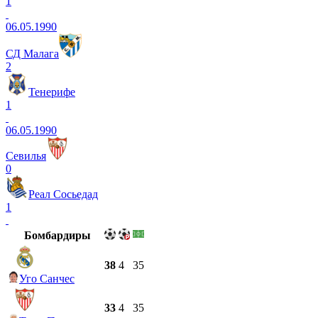
1
06.05.1990
СД Малага
2
Тенерифе
1
06.05.1990
Севилья
0
Реал Сосьедад
1
Бомбардиры
38
4
35
Уго Санчес
33
4
35