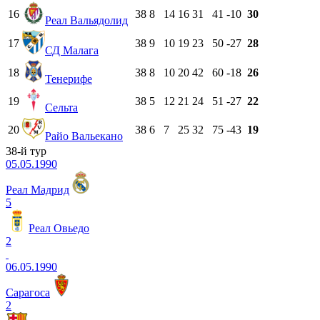
16
38
8
14
16
31
41
-10
30
Реал Вальядолид
17
38
9
10
19
23
50
-27
28
СД Малага
18
38
8
10
20
42
60
-18
26
Тенерифе
19
38
5
12
21
24
51
-27
22
Сельта
20
38
6
7
25
32
75
-43
19
Райо Вальекано
38-й тур
05.05.1990
Реал Мадрид
5
Реал Овьедо
2
06.05.1990
Сарагоса
2