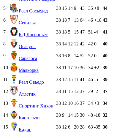
5
38
15
14
9
43
35
+8
44
Реал Сосьедад
6
38
18
7
13
64
46
+18
43
Севилья
7
38
18
5
15
47
51
-4
41
КД Логроньес
8
38
14
12
12
42
42
0
40
Осасуна
9
38
16
8
14
52
52
0
40
Сарагоса
10
38
11
17
10
36
34
+2
39
Мальорка
11
38
12
15
11
41
46
-5
39
Реал Овьедо
12
38
11
15
12
37
39
-2
37
Атлетик
13
38
12
10
16
37
34
+3
34
Спортинг Хихон
14
38
9
14
15
30
48
-18
32
Кастельон
15
38
12
6
20
28
63
-35
30
Кадис