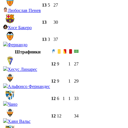
13
5
27
Любослав Пенев
13
30
Хосе Бакеро
13
3
37
Фернандо
Штрафники
12
9
1
27
Хесус Линарес
12
9
1
29
Альфонсо Фернандес
12
6
1
1
33
Чано
12
12
34
Хави Вальс