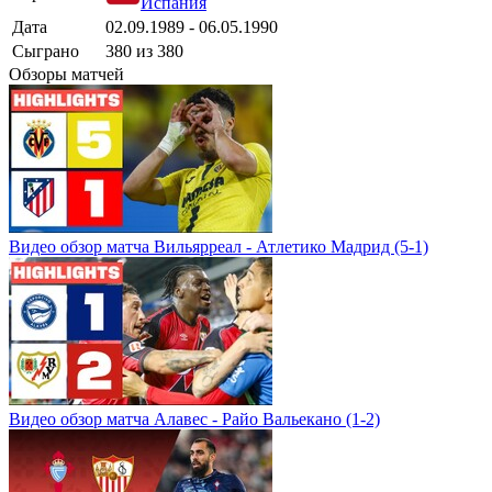
Испания
Дата
02.09.1989 - 06.05.1990
Сыграно
380 из 380
Обзоры матчей
Видео обзор матча Вильярреал - Атлетико Мадрид (5-1)
Видео обзор матча Алавес - Райо Вальекано (1-2)