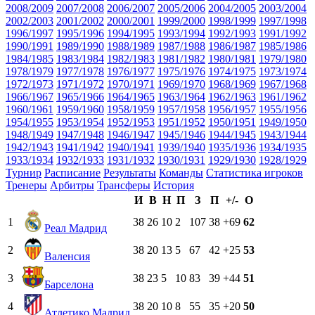
2008/2009
2007/2008
2006/2007
2005/2006
2004/2005
2003/2004
2002/2003
2001/2002
2000/2001
1999/2000
1998/1999
1997/1998
1996/1997
1995/1996
1994/1995
1993/1994
1992/1993
1991/1992
1990/1991
1989/1990
1988/1989
1987/1988
1986/1987
1985/1986
1984/1985
1983/1984
1982/1983
1981/1982
1980/1981
1979/1980
1978/1979
1977/1978
1976/1977
1975/1976
1974/1975
1973/1974
1972/1973
1971/1972
1970/1971
1969/1970
1968/1969
1967/1968
1966/1967
1965/1966
1964/1965
1963/1964
1962/1963
1961/1962
1960/1961
1959/1960
1958/1959
1957/1958
1956/1957
1955/1956
1954/1955
1953/1954
1952/1953
1951/1952
1950/1951
1949/1950
1948/1949
1947/1948
1946/1947
1945/1946
1944/1945
1943/1944
1942/1943
1941/1942
1940/1941
1939/1940
1935/1936
1934/1935
1933/1934
1932/1933
1931/1932
1930/1931
1929/1930
1928/1929
Турнир
Расписание
Результаты
Команды
Статистика игроков
Тренеры
Арбитры
Трансферы
История
И
В
Н
П
З
П
+/-
О
1
38
26
10
2
107
38
+69
62
Реал Мадрид
2
38
20
13
5
67
42
+25
53
Валенсия
3
38
23
5
10
83
39
+44
51
Барселона
4
38
20
10
8
55
35
+20
50
Атлетико Мадрид