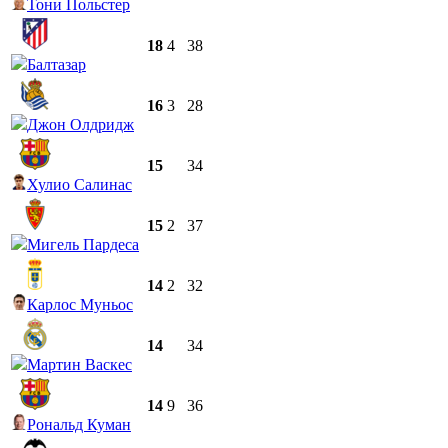
Тони Польстер
18
4
38
Балтазар
16
3
28
Джон Олдридж
15
34
Хулио Салинас
15
2
37
Мигель Пардеса
14
2
32
Карлос Муньос
14
34
Мартин Васкес
14
9
36
Рональд Куман