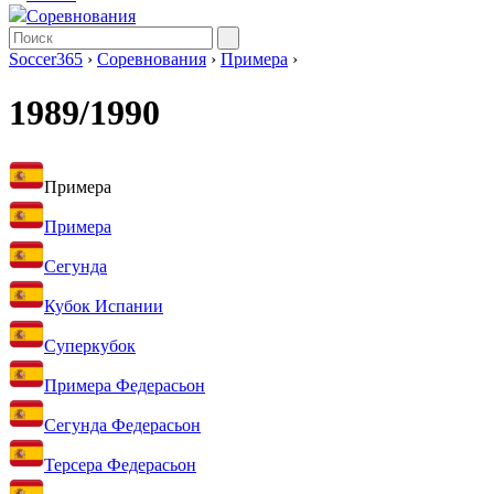
Соревнования
Soccer365
›
Соревнования
›
Примера
›
1989/1990
Примера
Примера
Сегунда
Кубок Испании
Суперкубок
Примера Федерасьон
Сегунда Федерасьон
Терсера Федерасьон