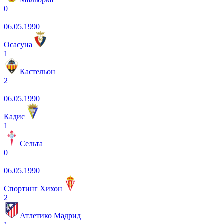
0
06.05.1990
Осасуна
1
Кастельон
2
06.05.1990
Кадис
1
Сельта
0
06.05.1990
Спортинг Хихон
2
Атлетико Мадрид