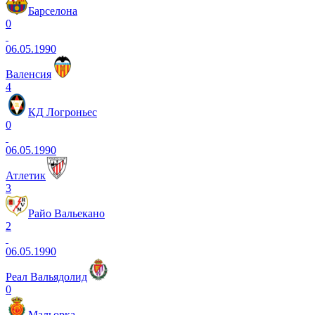
Барселона
0
06.05.1990
Валенсия
4
КД Логроньес
0
06.05.1990
Атлетик
3
Райо Вальекано
2
06.05.1990
Реал Вальядолид
0
Мальорка