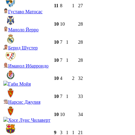
11
8
1
27
Густаво Матосас
10
10
28
Маноло Йерро
10
7
1
28
Бернд Шустер
10
7
1
28
Иманол Ибаррондо
10
4
2
32
Габи Мойя
10
7
1
33
Нарсис Джулия
10
10
34
Хосе Луис Чилаверт
9
3
1
1
21