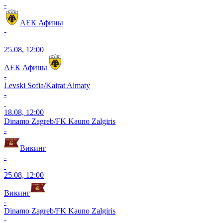
-
АЕК Афины
-
25.08, 12:00
АЕК Афины
-
Levski Sofia/Kairat Almaty
-
18.08, 12:00
Dinamo Zagreb/FK Kauno Zalgiris
-
Викинг
-
25.08, 12:00
Викинг
-
Dinamo Zagreb/FK Kauno Zalgiris
-