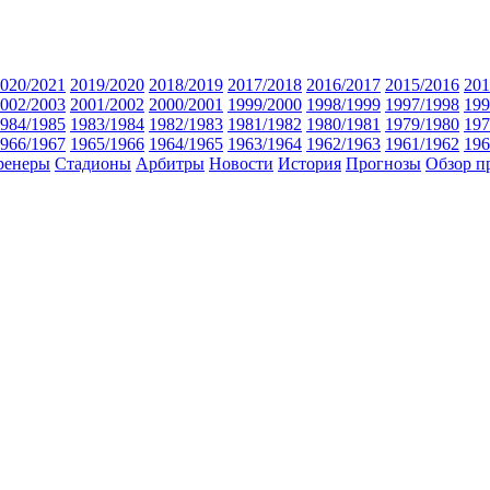
020/2021
2019/2020
2018/2019
2017/2018
2016/2017
2015/2016
201
002/2003
2001/2002
2000/2001
1999/2000
1998/1999
1997/1998
199
984/1985
1983/1984
1982/1983
1981/1982
1980/1981
1979/1980
197
966/1967
1965/1966
1964/1965
1963/1964
1962/1963
1961/1962
196
ренеры
Стадионы
Арбитры
Новости
История
Прогнозы
Обзор п