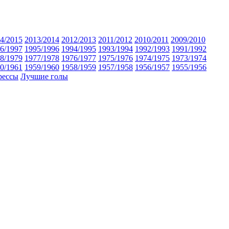
4/2015
2013/2014
2012/2013
2011/2012
2010/2011
2009/2010
6/1997
1995/1996
1994/1995
1993/1994
1992/1993
1991/1992
8/1979
1977/1978
1976/1977
1975/1976
1974/1975
1973/1974
0/1961
1959/1960
1958/1959
1957/1958
1956/1957
1955/1956
рессы
Лучшие голы