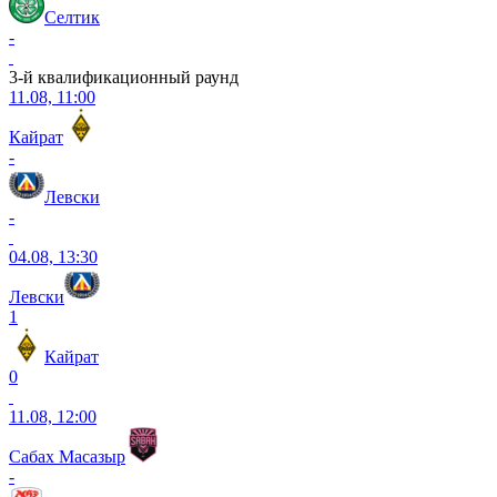
Селтик
-
3-й квалификационный раунд
11.08, 11:00
Кайрат
-
Левски
-
04.08, 13:30
Левски
1
Кайрат
0
11.08, 12:00
Сабах Масазыр
-