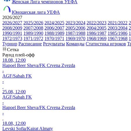
Женская Лига чемпионов УЕФА
Юношеская лига УЕФА
2026/2027
2026/2027
2025/2026
2024/2025
2023/2024
2022/2023
2021/2022
2
2008/2009
2007/2008
2006/2007
2005/2006
2004/2005
2003/2004
2
1990/1991
1989/1990
1988/1989
1987/1988
1986/1987
1985/1986
1
1972/1973
1971/1972
1970/1971
1969/1970
1968/1969
1967/1968
1
Турнир
Расписание
Результаты
Команды
Статистика игроков
Т
Сетка
Раунд плей-офф
18.08, 12:00
Hapoel Beer Sheva/FK Crvena Zvezda
-
AGF/Sabah FK
-
25.08, 12:00
AGF/Sabah FK
-
Hapoel Beer Sheva/FK Crvena Zvezda
-
18.08, 12:00
Levski Sofia/Kairat Almaty