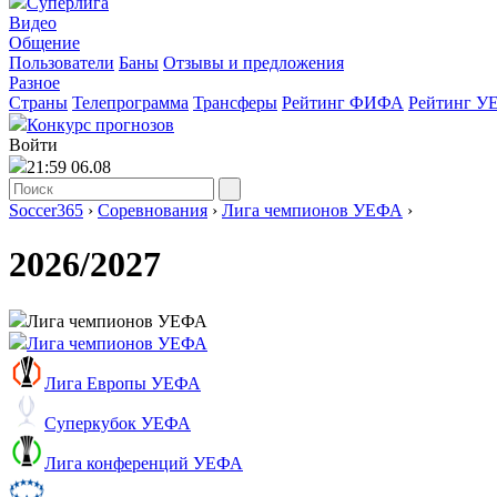
Суперлига
Видео
Общение
Пользователи
Баны
Отзывы и предложения
Разное
Страны
Телепрограмма
Трансферы
Рейтинг ФИФА
Рейтинг У
Конкурс прогнозов
Войти
21:59 06.08
Soccer365
›
Соревнования
›
Лига чемпионов УЕФА
›
2026/2027
Лига чемпионов УЕФА
Лига чемпионов УЕФА
Лига Европы УЕФА
Суперкубок УЕФА
Лига конференций УЕФА