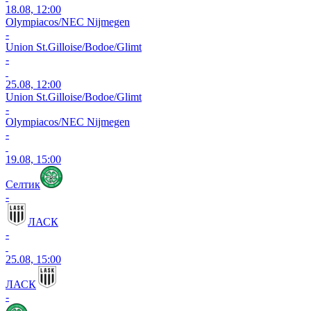
18.08, 12:00
Olympiacos/NEC Nijmegen
-
Union St.Gilloise/Bodoe/Glimt
-
25.08, 12:00
Union St.Gilloise/Bodoe/Glimt
-
Olympiacos/NEC Nijmegen
-
19.08, 15:00
Селтик
-
ЛАСК
-
25.08, 15:00
ЛАСК
-