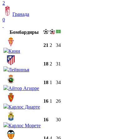
2
Гранада
0
Бомбардиры
21
2
34
Кини
18
2
31
Лейвинья
18
1
34
Айтор Агирре
16
1
26
Карлос Диарте
16
30
Карлос Морете
14
4
26