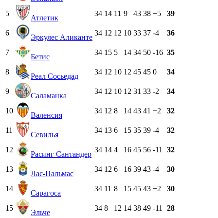
5
34
14
11
9
43
38
+5
39
Атлетик
6
34
12
12
10
33
37
-4
36
Эркулес Аликанте
7
34
15
5
14
34
50
-16
35
Бетис
8
34
12
10
12
45
45
0
34
Реал Сосьедад
9
34
12
10
12
31
33
-2
34
Саламанка
10
34
12
8
14
43
41
+2
32
Валенсия
11
34
13
6
15
35
39
-4
32
Севилья
12
34
14
4
16
45
56
-11
32
Расинг Сантандер
13
34
12
6
16
39
43
-4
30
Лас-Пальмас
14
34
11
8
15
45
43
+2
30
Сарагоса
15
34
8
12
14
38
49
-11
28
Эльче