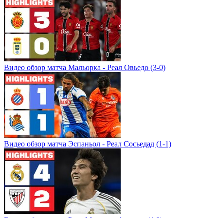
Видео обзор матча Мальорка - Реал Овьедо (3-0)
Видео обзор матча Эспаньол - Реал Сосьедад (1-1)