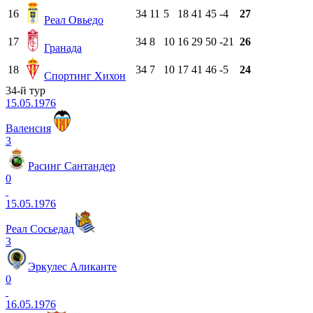
16
34
11
5
18
41
45
-4
27
Реал Овьедо
17
34
8
10
16
29
50
-21
26
Гранада
18
34
7
10
17
41
46
-5
24
Спортинг Хихон
34-й тур
15.05.1976
Валенсия
3
Расинг Сантандер
0
15.05.1976
Реал Сосьедад
3
Эркулес Аликанте
0
16.05.1976