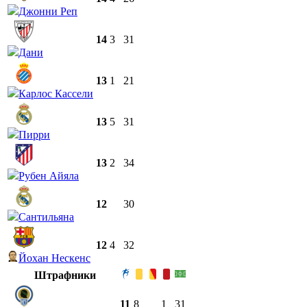
Джонни Реп
14
3
31
Дани
13
1
21
Карлос Кассели
13
5
31
Пирри
13
2
34
Рубен Айяла
12
30
Сантильяна
12
4
32
Йохан Нескенс
Штрафники
11
8
1
31