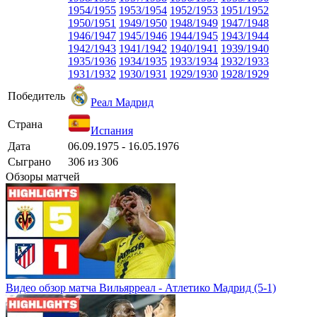
1954/1955
1953/1954
1952/1953
1951/1952
1950/1951
1949/1950
1948/1949
1947/1948
1946/1947
1945/1946
1944/1945
1943/1944
1942/1943
1941/1942
1940/1941
1939/1940
1935/1936
1934/1935
1933/1934
1932/1933
1931/1932
1930/1931
1929/1930
1928/1929
Победитель
Реал Мадрид
Страна
Испания
Дата
06.09.1975 - 16.05.1976
Сыграно
306 из 306
Обзоры матчей
Видео обзор матча Вильярреал - Атлетико Мадрид (5-1)