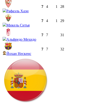
7
4
1
28
Рафаэль Хаэн
7
4
1
29
Микель Ситья
7
7
31
Альфредо Мехидо
7
7
32
Йохан Нескенс