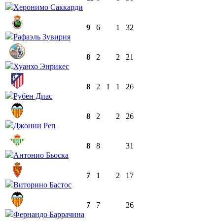
Херонимо Саккарди
9
6
1
32
Рафаэль Зувирия
8
2
2
21
Хуанхо Энрикес
8
2
1
1
26
Рубен Диас
8
2
2
26
Джонни Реп
8
8
31
Антонио Бьоска
7
1
2
17
Виторино Бастос
7
7
26
Фернандо Баррачина