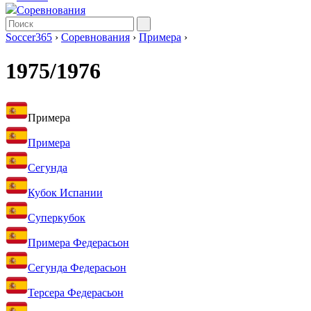
Соревнования
Soccer365
›
Соревнования
›
Примера
›
1975/1976
Примера
Примера
Сегунда
Кубок Испании
Суперкубок
Примера Федерасьон
Сегунда Федерасьон
Терсера Федерасьон