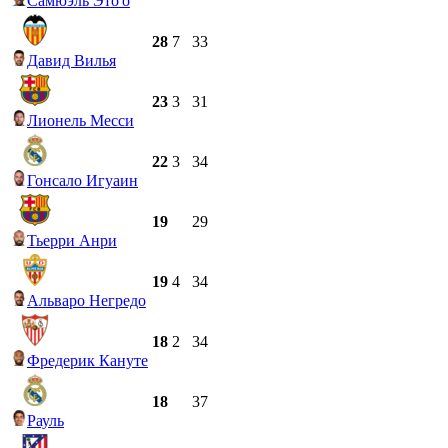
Самюэль Это'о
28
7
33
Давид Вилья
23
3
31
Лионель Месси
22
3
34
Гонсало Игуаин
19
29
Тьерри Анри
19
4
34
Альваро Негредо
18
2
34
Фредерик Кануте
18
37
Рауль