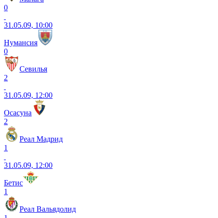
0
31.05.09, 10:00
Нумансия
0
Севилья
2
31.05.09, 12:00
Осасуна
2
Реал Мадрид
1
31.05.09, 12:00
Бетис
1
Реал Вальядолид
1