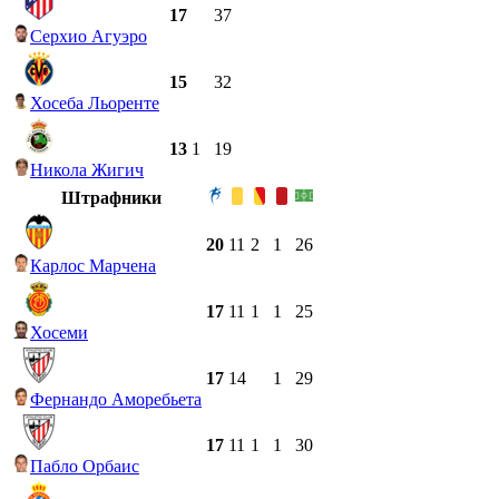
17
37
Серхио Агуэро
15
32
Хосеба Льоренте
13
1
19
Никола Жигич
Штрафники
20
11
2
1
26
Карлос Марчена
17
11
1
1
25
Хосеми
17
14
1
29
Фернандо Аморебьета
17
11
1
1
30
Пабло Орбаис