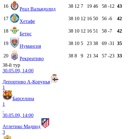
16
38
12
7
19
46
58
-12
43
Реал Вальядолид
17
38
10
12
16
50
56
-6
42
Хетафе
18
38
10
12
16
51
58
-7
42
Бетис
19
38
10
5
23
38
69
-31
35
Нумансия
20
38
8
9
21
34
57
-23
33
Рекреативо
38-й тур
30.05.09, 14:00
Депортиво А-Корунья
1
Барселона
1
30.05.09, 14:00
Атлетико Мадрид
3