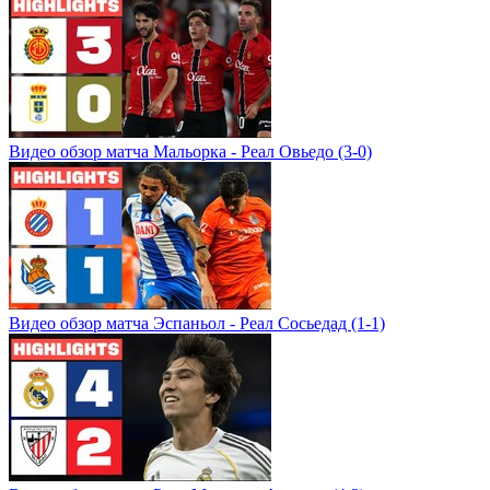
Видео обзор матча Мальорка - Реал Овьедо (3-0)
Видео обзор матча Эспаньол - Реал Сосьедад (1-1)