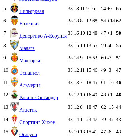
5
38
18
11
9
61
54
+7
65
Вильярреал
6
38
18
8
12
68
54
+14
62
Валенсия
7
38
16
10
12
48
47
+1
58
Депортиво А-Корунья
8
38
15
10
13
55
59
-4
55
Малага
9
38
14
9
15
53
60
-7
51
Мальорка
10
38
12
11
15
46
49
-3
47
Эспаньол
11
38
13
7
18
45
61
-16
46
Альмерия
12
38
12
10
16
49
48
+1
46
Расинг Сантандер
13
38
12
8
18
47
62
-15
44
Атлетик
14
38
14
1
23
47
79
-32
43
Спортинг Хихон
15
38
10
13
15
41
47
-6
43
Осасуна