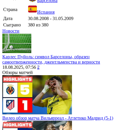
Барселона
Страна
Испания
Дата
30.08.2008 - 31.05.2009
Сыграно
380 из 380
Новости
Карлес Пуйоль: символ Барселоны, образец
самоотверженности, джентльменства и верности
18.08.2025, 07:56
2
Обзоры матчей
Видео обзор матча Вильярреал - Атлетико Мадрид (5-1)