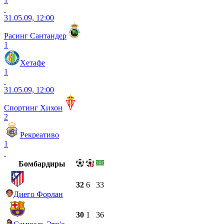
31.05.09, 12:00
Расинг Сантандер
1
Хетафе
1
31.05.09, 12:00
Спортинг Хихон
2
Рекреативо
1
Бомбардиры
32
6
33
Диего Форлан
30
1
36