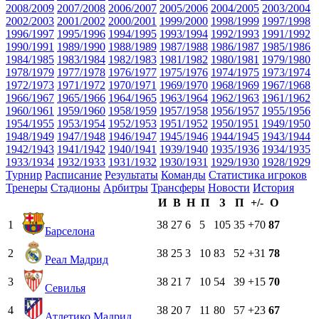
2008/2009
2007/2008
2006/2007
2005/2006
2004/2005
2003/2004
2002/2003
2001/2002
2000/2001
1999/2000
1998/1999
1997/1998
1996/1997
1995/1996
1994/1995
1993/1994
1992/1993
1991/1992
1990/1991
1989/1990
1988/1989
1987/1988
1986/1987
1985/1986
1984/1985
1983/1984
1982/1983
1981/1982
1980/1981
1979/1980
1978/1979
1977/1978
1976/1977
1975/1976
1974/1975
1973/1974
1972/1973
1971/1972
1970/1971
1969/1970
1968/1969
1967/1968
1966/1967
1965/1966
1964/1965
1963/1964
1962/1963
1961/1962
1960/1961
1959/1960
1958/1959
1957/1958
1956/1957
1955/1956
1954/1955
1953/1954
1952/1953
1951/1952
1950/1951
1949/1950
1948/1949
1947/1948
1946/1947
1945/1946
1944/1945
1943/1944
1942/1943
1941/1942
1940/1941
1939/1940
1935/1936
1934/1935
1933/1934
1932/1933
1931/1932
1930/1931
1929/1930
1928/1929
Турнир
Расписание
Результаты
Команды
Статистика игроков
Тренеры
Стадионы
Арбитры
Трансферы
Новости
История
И
В
Н
П
З
П
+/-
О
1
38
27
6
5
105
35
+70
87
Барселона
2
38
25
3
10
83
52
+31
78
Реал Мадрид
3
38
21
7
10
54
39
+15
70
Севилья
4
38
20
7
11
80
57
+23
67
Атлетико Мадрид