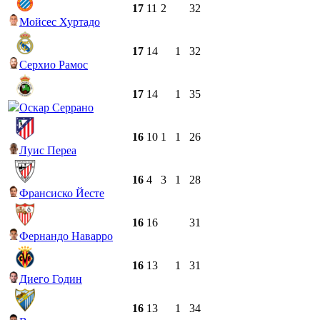
17
11
2
32
Мойсес Хуртадо
17
14
1
32
Серхио Рамос
17
14
1
35
Оскар Серрано
16
10
1
1
26
Луис Переа
16
4
3
1
28
Франсиско Йесте
16
16
31
Фернандо Наварро
16
13
1
31
Диего Годин
16
13
1
34