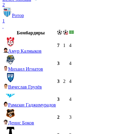
2
Ротор
1
Бомбардиры
7
1
4
Амур Калмыков
3
4
Михаил Игнатов
3
2
4
Вячеслав Грулёв
3
4
Рамазан Гаджимурадов
2
3
Денис Боков