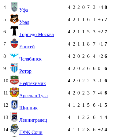
4
4
2
2
0
7
3
+4
8
Уфа
5
4
2
1
1
6
1
+5
7
Урал
6
4
2
1
1
5
3
+2
7
Торпедо Москва
7
4
2
1
1
8
7
+1
7
Енисей
8
4
2
0
2
6
4
+2
6
Челябинск
9
4
2
0
2
6
6
0
6
Ротор
10
4
2
0
2
2
3
-1
6
Нефтехимик
11
4
2
0
2
3
7
-4
6
Арсенал Тула
12
4
1
2
1
5
6
-1
5
Шинник
13
4
1
1
2
2
6
-4
4
Ленинградец
14
4
1
1
2
8
6
+2
4
ПФК Сочи