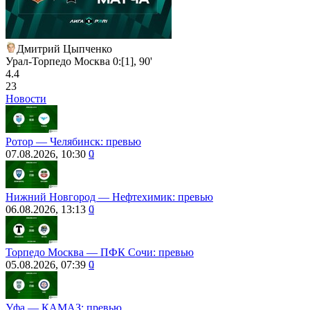
Дмитрий Цыпченко
Урал-Торпедо Москва 0:[1], 90'
4.4
23
Новости
Ротор ― Челябинск: превью
07.08.2026, 10:30
0
Нижний Новгород ― Нефтехимик: превью
06.08.2026, 13:13
0
Торпедо Москва ― ПФК Сочи: превью
05.08.2026, 07:39
0
Уфа ― КАМАЗ: превью