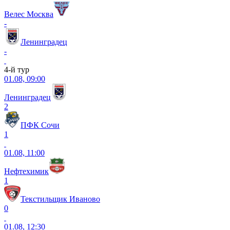
Велес Москва
-
Ленинградец
-
4-й тур
01.08, 09:00
Ленинградец
2
ПФК Сочи
1
01.08, 11:00
Нефтехимик
1
Текстильщик Иваново
0
01.08, 12:30