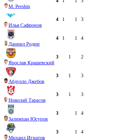
4
1
1
3
M. Pershin
4
1
1
3
Илья Сафронов
4
1
1
4
Даниил Родин
3
1
2
Ярослав Крашевский
3
1
3
Абдулло Джебов
3
1
3
Николай Тарасов
3
1
4
Залимхан Юсупов
3
1
4
Михаил Игнатов