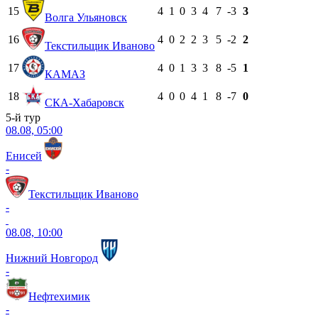
15
4
1
0
3
4
7
-3
3
Волга Ульяновск
16
4
0
2
2
3
5
-2
2
Текстильщик Иваново
17
4
0
1
3
3
8
-5
1
КАМАЗ
18
4
0
0
4
1
8
-7
0
СКА-Хабаровск
5-й тур
08.08, 05:00
Енисей
-
Текстильщик Иваново
-
08.08, 10:00
Нижний Новгород
-
Нефтехимик
-