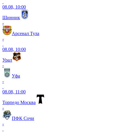
08.08, 10:00
Шинник
-
Арсенал Тула
-
08.08, 10:00
Урал
-
Уфа
-
08.08, 11:00
Торпедо Москва
-
ПФК Сочи
-