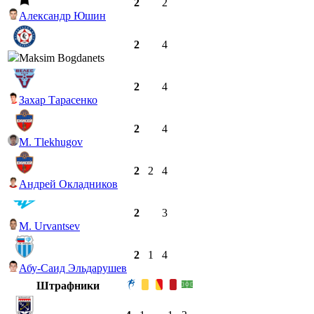
2
2
Александр Юшин
2
4
Maksim Bogdanets
2
4
Захар Тарасенко
2
4
M. Tlekhugov
2
2
4
Андрей Окладников
2
3
M. Urvantsev
2
1
4
Абу-Саид Эльдарушев
Штрафники