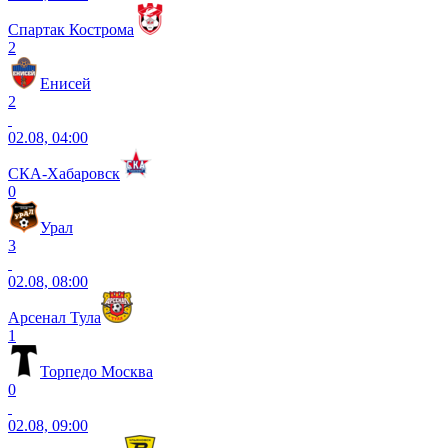
Спартак Кострома
2
Енисей
2
02.08, 04:00
СКА-Хабаровск
0
Урал
3
02.08, 08:00
Арсенал Тула
1
Торпедо Москва
0
02.08, 09:00