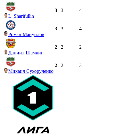
3
3
4
L. Sharifullin
3
3
4
Роман Мануйлов
2
2
2
Даниил Шамкин
2
2
3
Михаил Сухорученко