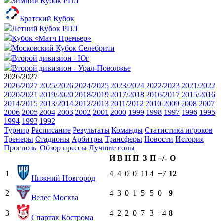
Зимний Кубок РПЛ
Братский Кубок
Летний Кубок РПЛ
Кубок «Матч Премьер»
Московский Кубок Селебрити
Второй дивизион - Юг
Второй дивизион - Урал-Поволжье
2026/2027
2026/2027
2025/2026
2024/2025
2023/2024
2022/2023
2021/2022
2020/2021
2019/2020
2018/2019
2017/2018
2016/2017
2015/2016
2014/2015
2013/2014
2012/2013
2011/2012
2010
2009
2008
2007
2006
2005
2004
2003
2002
2001
2000
1999
1998
1997
1996
1995
1994
1993
1992
Турнир
Расписание
Результаты
Команды
Статистика игроков
Тренеры
Стадионы
Арбитры
Трансферы
Новости
История
Прогнозы
Обзор прессы
Лучшие голы
И
В
Н
П
З
П
+/-
О
1
4
4
0
0
11
4
+7
12
Нижний Новгород
2
4
3
0
1
5
5
0
9
Велес Москва
3
4
2
2
0
7
3
+4
8
Спартак Кострома