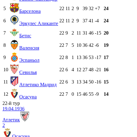
5
22
11
2
9
39
32
+7
24
Барселона
6
22
11
2
9
37
41
-4
24
Эркулес Аликанте
7
22
9
2
11
31
46
-15
20
Бетис
8
22
7
5
10
36
42
-6
19
Валенсия
9
22
8
1
13
36
53
-17
17
Эспаньол
10
22
6
4
12
27
48
-21
16
Севилья
11
22
6
3
13
34
50
-16
15
Атлетико Мадрид
12
22
7
0
15
46
55
-9
14
Осасуна
22-й тур
19.04.1936
Атлетик
2
Осасуна