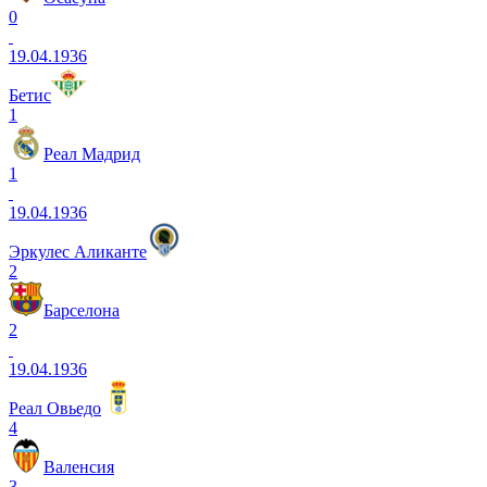
0
19.04.1936
Бетис
1
Реал Мадрид
1
19.04.1936
Эркулес Аликанте
2
Барселона
2
19.04.1936
Реал Овьедо
4
Валенсия
3