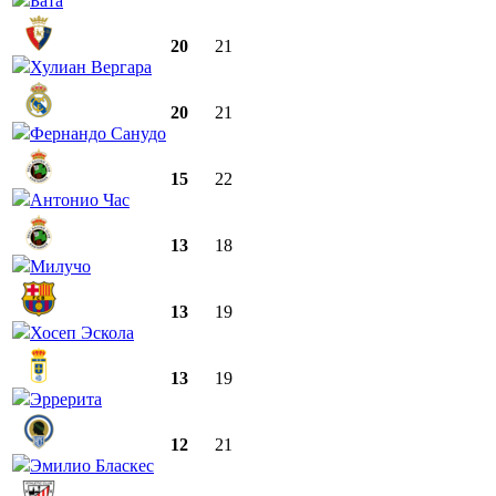
Бата
20
21
Хулиан Вергара
20
21
Фернандо Санудо
15
22
Антонио Час
13
18
Милучо
13
19
Хосеп Эскола
13
19
Эррерита
12
21
Эмилио Бласкес