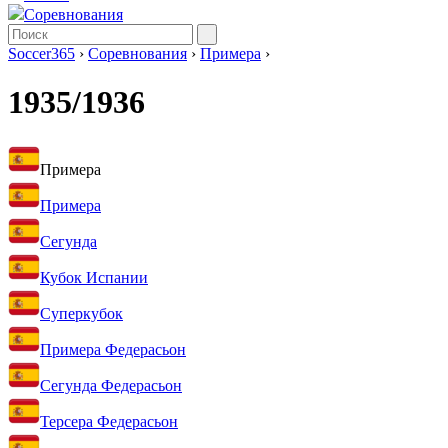
Соревнования
Soccer365
›
Соревнования
›
Примера
›
1935/1936
Примера
Примера
Сегунда
Кубок Испании
Суперкубок
Примера Федерасьон
Сегунда Федерасьон
Терсера Федерасьон