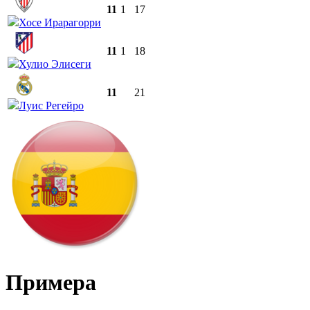
11
1
17
Хосе Ирарагорри
11
1
18
Хулио Элисеги
11
21
Луис Регейро
Примера