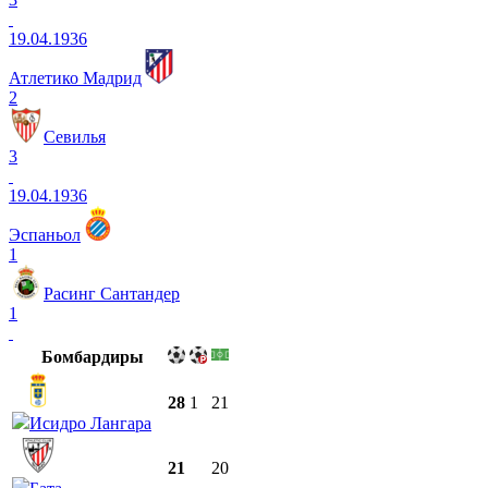
19.04.1936
Атлетико Мадрид
2
Севилья
3
19.04.1936
Эспаньол
1
Расинг Сантандер
1
Бомбардиры
28
1
21
Исидро Лангара
21
20