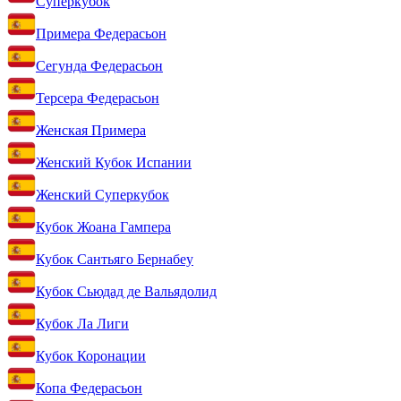
Суперкубок
Примера Федерасьон
Сегунда Федерасьон
Терсера Федерасьон
Женская Примера
Женский Кубок Испании
Женский Суперкубок
Кубок Жоана Гампера
Кубок Сантьяго Бернабеу
Кубок Сьюдад де Вальядолид
Кубок Ла Лиги
Кубок Коронации
Копа Федерасьон