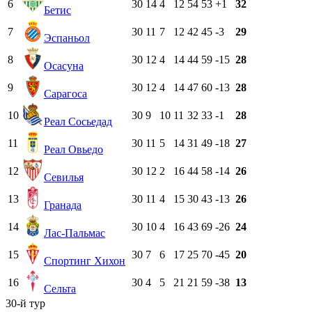
6
30
14
4
12
54
53
+1
32
Бетис
7
30
11
7
12
42
45
-3
29
Эспаньол
8
30
12
4
14
44
59
-15
28
Осасуна
9
30
12
4
14
47
60
-13
28
Сарагоса
10
30
9
10
11
32
33
-1
28
Реал Сосьедад
11
30
11
5
14
31
49
-18
27
Реал Овьедо
12
30
12
2
16
44
58
-14
26
Севилья
13
30
11
4
15
30
43
-13
26
Гранада
14
30
10
4
16
43
69
-26
24
Лас-Пальмас
15
30
7
6
17
25
70
-45
20
Спортинг Хихон
16
30
4
5
21
21
59
-38
13
Сельта
30-й тур