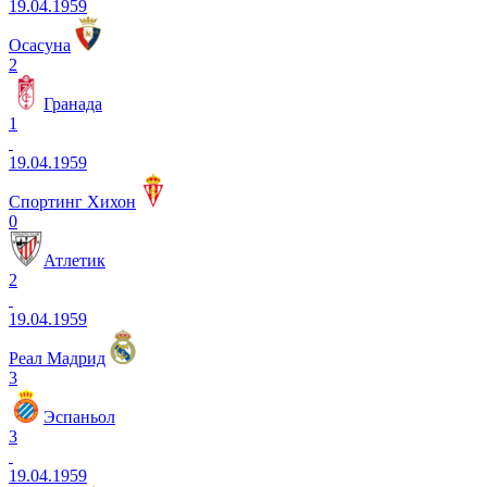
19.04.1959
Осасуна
2
Гранада
1
19.04.1959
Спортинг Хихон
0
Атлетик
2
19.04.1959
Реал Мадрид
3
Эспаньол
3
19.04.1959