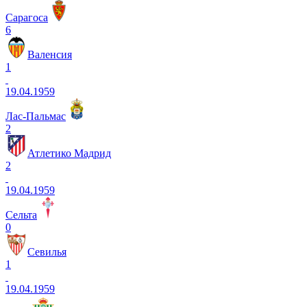
Сарагоса
6
Валенсия
1
19.04.1959
Лас-Пальмас
2
Атлетико Мадрид
2
19.04.1959
Сельта
0
Севилья
1
19.04.1959