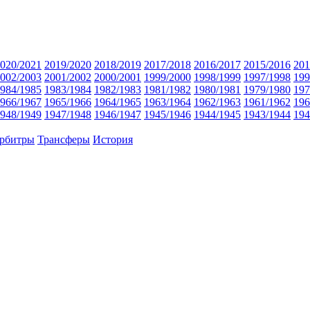
020/2021
2019/2020
2018/2019
2017/2018
2016/2017
2015/2016
201
002/2003
2001/2002
2000/2001
1999/2000
1998/1999
1997/1998
199
984/1985
1983/1984
1982/1983
1981/1982
1980/1981
1979/1980
197
966/1967
1965/1966
1964/1965
1963/1964
1962/1963
1961/1962
196
948/1949
1947/1948
1946/1947
1945/1946
1944/1945
1943/1944
194
рбитры
Трансферы
История