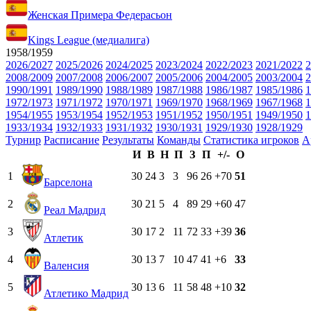
Женская Примера Федерасьон
Kings League (медиалига)
1958/1959
2026/2027
2025/2026
2024/2025
2023/2024
2022/2023
2021/2022
2
2008/2009
2007/2008
2006/2007
2005/2006
2004/2005
2003/2004
2
1990/1991
1989/1990
1988/1989
1987/1988
1986/1987
1985/1986
1
1972/1973
1971/1972
1970/1971
1969/1970
1968/1969
1967/1968
1
1954/1955
1953/1954
1952/1953
1951/1952
1950/1951
1949/1950
1
1933/1934
1932/1933
1931/1932
1930/1931
1929/1930
1928/1929
Турнир
Расписание
Результаты
Команды
Статистика игроков
А
И
В
Н
П
З
П
+/-
О
1
30
24
3
3
96
26
+70
51
Барселона
2
30
21
5
4
89
29
+60
47
Реал Мадрид
3
30
17
2
11
72
33
+39
36
Атлетик
4
30
13
7
10
47
41
+6
33
Валенсия
5
30
13
6
11
58
48
+10
32
Атлетико Мадрид