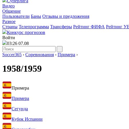
Суперлига
Видео
Общение
Пользователи
Баны
Отзывы и предложения
Разное
Страны
Телепрограмма
Трансферы
Рейтинг ФИФА
Рейтинг У
Конкурс прогнозов
Войти
03:26 07.08
Soccer365
›
Соревнования
›
Примера
›
1958/1959
Примера
Примера
Сегунда
Кубок Испании