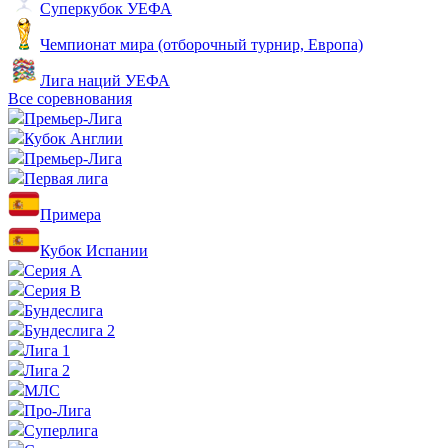
Суперкубок УЕФА
Чемпионат мира (отборочный турнир, Европа)
Лига наций УЕФА
Все соревнования
Премьер-Лига
Кубок Англии
Премьер-Лига
Первая лига
Примера
Кубок Испании
Серия А
Серия B
Бундеслига
Бундеслига 2
Лига 1
Лига 2
МЛС
Про-Лига
Суперлига