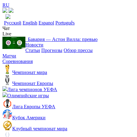
RU
Русский
English
Espanol
Português
Чат
Live
Бавария ― Астон Вилла: превью
Новости
Статьи
Прогнозы
Обзор прессы
Матчи
Соревнования
Чемпионат мира
Чемпионат Европы
Лига чемпионов УЕФА
Олимпийские игры
Лига Европы УЕФА
Кубок Америки
Клубный чемпионат мира