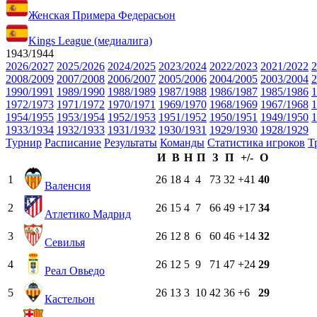
Женская Примера Федерасьон
Kings League (медиалига)
1943/1944
2026/2027
2025/2026
2024/2025
2023/2024
2022/2023
2021/2022
2
2008/2009
2007/2008
2006/2007
2005/2006
2004/2005
2003/2004
2
1990/1991
1989/1990
1988/1989
1987/1988
1986/1987
1985/1986
1
1972/1973
1971/1972
1970/1971
1969/1970
1968/1969
1967/1968
1
1954/1955
1953/1954
1952/1953
1951/1952
1950/1951
1949/1950
1
1933/1934
1932/1933
1931/1932
1930/1931
1929/1930
1928/1929
Турнир
Расписание
Результаты
Команды
Статистика игроков
Т
И
В
Н
П
З
П
+/-
О
1
26
18
4
4
73
32
+41
40
Валенсия
2
26
15
4
7
66
49
+17
34
Атлетико Мадрид
3
26
12
8
6
60
46
+14
32
Севилья
4
26
12
5
9
71
47
+24
29
Реал Овьедо
5
26
13
3
10
42
36
+6
29
Кастельон