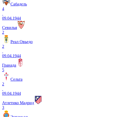
Сабадель
4
09.04.1944
Севилья
2
Реал Овьедо
2
09.04.1944
Гранада
5
Сельта
2
09.04.1944
Атлетико Мадрид
3
Эспаньол