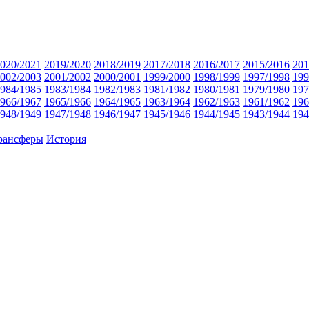
020/2021
2019/2020
2018/2019
2017/2018
2016/2017
2015/2016
201
002/2003
2001/2002
2000/2001
1999/2000
1998/1999
1997/1998
199
984/1985
1983/1984
1982/1983
1981/1982
1980/1981
1979/1980
197
966/1967
1965/1966
1964/1965
1963/1964
1962/1963
1961/1962
196
948/1949
1947/1948
1946/1947
1945/1946
1944/1945
1943/1944
194
рансферы
История