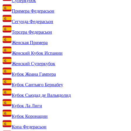
Суперкубок
Примера Федерасьон
Сегунда Федерасьон
Терсера Федерасьон
Женская Примера
Женский Кубок Испании
Женский Суперкубок
Кубок Жоана Гампера
Кубок Сантьяго Бернабеу
Кубок Сьюдад де Вальядолид
Кубок Ла Лиги
Кубок Коронации
Копа Федерасьон