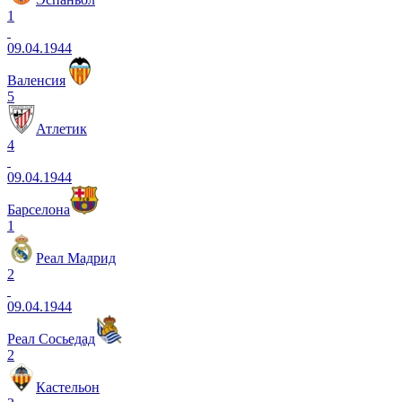
1
09.04.1944
Валенсия
5
Атлетик
4
09.04.1944
Барселона
1
Реал Мадрид
2
09.04.1944
Реал Сосьедад
2
Кастельон