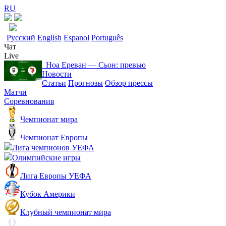
RU
Русский
English
Espanol
Português
Чат
Live
Ноа Ереван ― Сьон: превью
Новости
Статьи
Прогнозы
Обзор прессы
Матчи
Соревнования
Чемпионат мира
Чемпионат Европы
Лига чемпионов УЕФА
Олимпийские игры
Лига Европы УЕФА
Кубок Америки
Клубный чемпионат мира