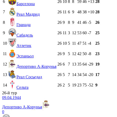
6
26
10
8
8
59
46
+13
28
Барселона
7
26
11
6
9
48
38
+10
28
Реал Мадрид
8
26
9
8
9
41
46
-5
26
Гранада
9
26
11
3
12
53
60
-7
25
Сабадель
10
26
10
5
11
47
51
-4
25
Атлетик
11
26
9
5
12
42
50
-8
23
Эспаньол
12
26
6
7
13
35
64
-29
19
Депортиво А-Корунья
13
26
5
7
14
34
54
-20
17
Реал Сосьедад
14
26
2
5
19
23
75
-52
9
Сельта
26-й тур
09.04.1944
Депортиво А-Корунья
0