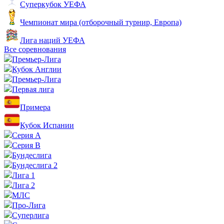
Суперкубок УЕФА
Чемпионат мира (отборочный турнир, Европа)
Лига наций УЕФА
Все соревнования
Премьер-Лига
Кубок Англии
Премьер-Лига
Первая лига
Примера
Кубок Испании
Серия А
Серия B
Бундеслига
Бундеслига 2
Лига 1
Лига 2
МЛС
Про-Лига
Суперлига