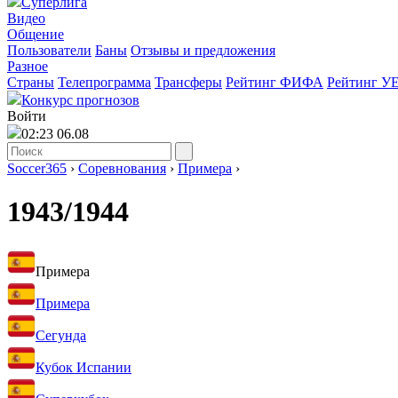
Суперлига
Видео
Общение
Пользователи
Баны
Отзывы и предложения
Разное
Страны
Телепрограмма
Трансферы
Рейтинг ФИФА
Рейтинг У
Конкурс прогнозов
Войти
02:23 06.08
Soccer365
›
Соревнования
›
Примера
›
1943/1944
Примера
Примера
Сегунда
Кубок Испании