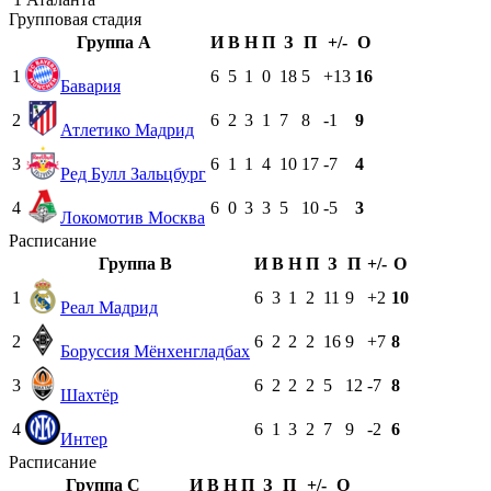
Групповая стадия
Группа A
И
В
Н
П
З
П
+/-
О
1
6
5
1
0
18
5
+13
16
Бавария
2
6
2
3
1
7
8
-1
9
Атлетико Мадрид
3
6
1
1
4
10
17
-7
4
Ред Булл Зальцбург
4
6
0
3
3
5
10
-5
3
Локомотив Москва
Расписание
Группа B
И
В
Н
П
З
П
+/-
О
1
6
3
1
2
11
9
+2
10
Реал Мадрид
2
6
2
2
2
16
9
+7
8
Боруссия Мёнхенгладбах
3
6
2
2
2
5
12
-7
8
Шахтёр
4
6
1
3
2
7
9
-2
6
Интер
Расписание
Группа C
И
В
Н
П
З
П
+/-
О