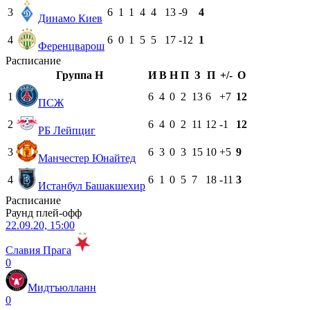
3
6
1
1
4
4
13
-9
4
Динамо Киев
4
6
0
1
5
5
17
-12
1
Ференцварош
Расписание
Группа H
И
В
Н
П
З
П
+/-
О
1
6
4
0
2
13
6
+7
12
ПСЖ
2
6
4
0
2
11
12
-1
12
РБ Лейпциг
3
6
3
0
3
15
10
+5
9
Манчестер Юнайтед
4
6
1
0
5
7
18
-11
3
Истанбул Башакшехир
Расписание
Раунд плей-офф
22.09.20, 15:00
Славия Прага
0
Мидтъюлланн
0