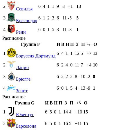
2
6
4
1
1
9
8
+1
13
Севилья
3
6
1
2
3
6
11
-5
5
Краснодар
4
6
0
1
5
3
11
-8
1
Ренн
Расписание
Группа F
И
В
Н
П
З
П
+/-
О
1
6
4
1
1
12
5
+7
13
Боруссия Дортмунд
2
6
2
4
0
11
7
+4
10
Лацио
3
6
2
2
2
8
10
-2
8
Брюгге
4
6
0
1
5
4
13
-9
1
Зенит
Расписание
Группа G
И
В
Н
П
З
П
+/-
О
1
6
5
0
1
14
4
+10
15
Ювентус
2
6
5
0
1
16
5
+11
15
Барселона