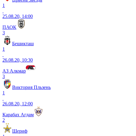
1
25.08.20, 14:00
ПАОК
3
Бешикташ
1
26.08.20, 10:30
АЗ Алкмар
3
Виктория Пльзень
1
26.08.20, 12:00
Карабах Агдам
2
Шериф