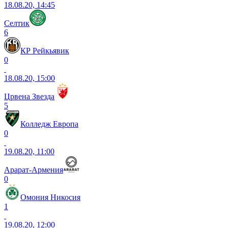
18.08.20, 14:45
Селтик
6
КР Рейкьявик
0
18.08.20, 15:00
Црвена Звезда
5
Колледж Европа
0
19.08.20, 11:00
Арарат-Армения
0
Омония Никосия
1
19.08.20, 12:00