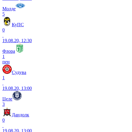
Молде
5
КуПС
0
19.08.20, 12:30
Флора
1
пен
Судува
1
19.08.20, 13:00
Целе
3
Дандолк
0
19.08.20, 13:00