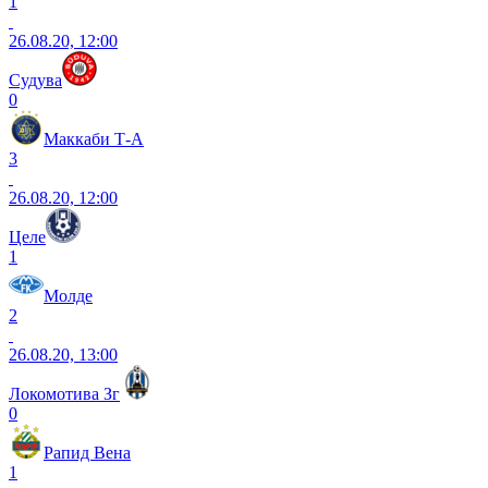
1
26.08.20, 12:00
Судува
0
Маккаби Т-А
3
26.08.20, 12:00
Целе
1
Молде
2
26.08.20, 13:00
Локомотива Зг
0
Рапид Вена
1