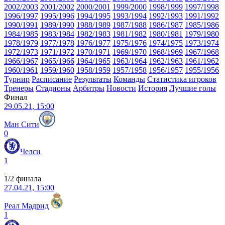
2002/2003
2001/2002
2000/2001
1999/2000
1998/1999
1997/1998
1996/1997
1995/1996
1994/1995
1993/1994
1992/1993
1991/1992
1990/1991
1989/1990
1988/1989
1987/1988
1986/1987
1985/1986
1984/1985
1983/1984
1982/1983
1981/1982
1980/1981
1979/1980
1978/1979
1977/1978
1976/1977
1975/1976
1974/1975
1973/1974
1972/1973
1971/1972
1970/1971
1969/1970
1968/1969
1967/1968
1966/1967
1965/1966
1964/1965
1963/1964
1962/1963
1961/1962
1960/1961
1959/1960
1958/1959
1957/1958
1956/1957
1955/1956
Турнир
Расписание
Результаты
Команды
Статистика игроков
Тренеры
Стадионы
Арбитры
Новости
История
Лучшие голы
Финал
29.05.21, 15:00
Ман Сити
0
Челси
1
1/2 финала
27.04.21, 15:00
Реал Мадрид
1