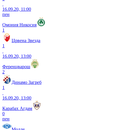
16.09.20, 11:00
пен
Омония Никосия
1
Црвена Звезда
1
16.09.20, 13:00
Ференцварош
2
Динамо Загреб
1
16.09.20, 13:00
Карабах Агдам
0
пен
Молде