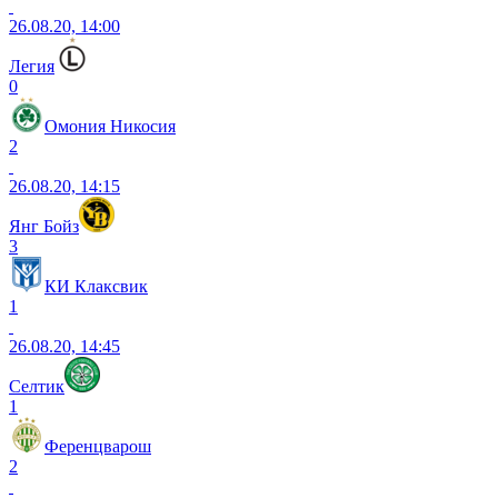
26.08.20, 14:00
Легия
0
Омония Никосия
2
26.08.20, 14:15
Янг Бойз
3
КИ Клаксвик
1
26.08.20, 14:45
Селтик
1
Ференцварош
2