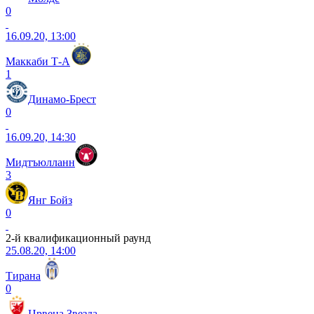
0
16.09.20, 13:00
Маккаби Т-А
1
Динамо-Брест
0
16.09.20, 14:30
Мидтъюлланн
3
Янг Бойз
0
2-й квалификационный раунд
25.08.20, 14:00
Тирана
0
Црвена Звезда