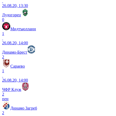
26.08.20, 13:30
Лудогорец
0
Мидтъюлланн
1
26.08.20, 14:00
Динамо-Брест
2
Сараево
1
26.08.20, 14:00
ЧФР Клуж
2
пен
Динамо Загреб
2