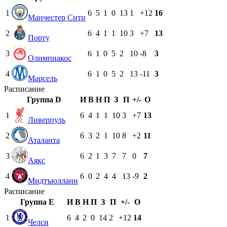
1
6
5
1
0
13
1
+12
16
Манчестер Сити
2
6
4
1
1
10
3
+7
13
Порту
3
6
1
0
5
2
10
-8
3
Олимпиакос
4
6
1
0
5
2
13
-11
3
Марсель
Расписание
Группа D
И
В
Н
П
З
П
+/-
О
1
6
4
1
1
10
3
+7
13
Ливерпуль
2
6
3
2
1
10
8
+2
11
Аталанта
3
6
2
1
3
7
7
0
7
Аякс
4
6
0
2
4
4
13
-9
2
Мидтъюлланн
Расписание
Группа E
И
В
Н
П
З
П
+/-
О
1
6
4
2
0
14
2
+12
14
Челси