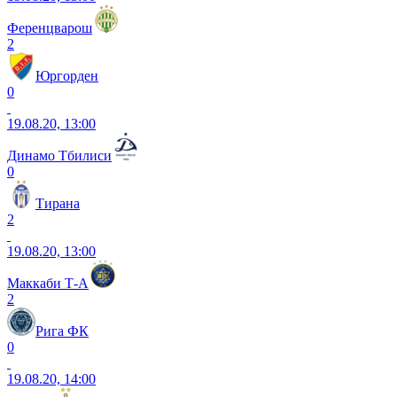
Ференцварош
2
Юргорден
0
19.08.20, 13:00
Динамо Тбилиси
0
Тирана
2
19.08.20, 13:00
Маккаби Т-А
2
Рига ФК
0
19.08.20, 14:00