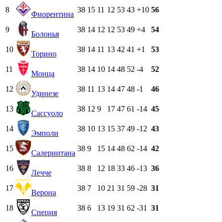
8
38
15
11
12
53
43
+10
56
Фиорентина
9
38
14
12
12
53
49
+4
54
Болонья
10
38
14
11
13
42
41
+1
53
Торино
11
38
14
10
14
48
52
-4
52
Монца
12
38
11
13
14
47
48
-1
46
Удинезе
13
38
12
9
17
47
61
-14
45
Сассуоло
14
38
10
13
15
37
49
-12
43
Эмполи
15
38
9
15
14
48
62
-14
42
Салернитана
16
38
8
12
18
33
46
-13
36
Лечче
17
38
7
10
21
31
59
-28
31
Верона
18
38
6
13
19
31
62
-31
31
Специя