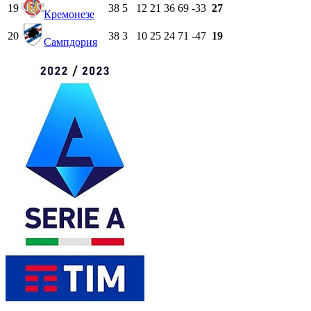
19
38
5
12
21
36
69
-33
27
Кремонезе
20
38
3
10
25
24
71
-47
19
Сампдория