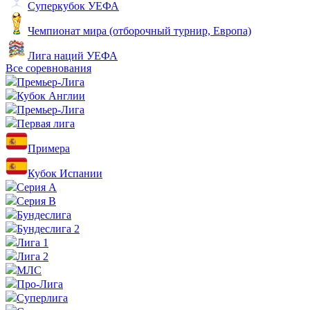
Суперкубок УЕФА
Чемпионат мира (отборочный турнир, Европа)
Лига наций УЕФА
Все соревнования
Премьер-Лига
Кубок Англии
Премьер-Лига
Первая лига
Примера
Кубок Испании
Серия А
Серия B
Бундеслига
Бундеслига 2
Лига 1
Лига 2
МЛС
Про-Лига
Суперлига