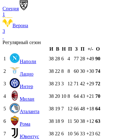
Специя
1
Верона
3
Регулярный сезон
И
В
Н
П
З
П
+/-
О
1
38
28
6
4
77
28
+49
90
Наполи
2
38
22
8
8
60
30
+30
74
Лацио
3
38
23
3
12
71
42
+29
72
Интер
4
38
20
10
8
64
43
+21
70
Милан
5
38
19
7
12
66
48
+18
64
Аталанта
6
38
18
9
11
50
38
+12
63
Рома
7
38
22
6
10
56
33
+23
62
Ювентус