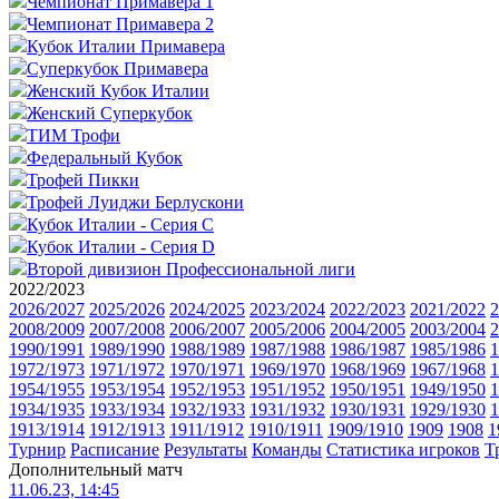
Чемпионат Примавера 1
Чемпионат Примавера 2
Кубок Италии Примавера
Суперкубок Примавера
Женский Кубок Италии
Женский Суперкубок
ТИМ Трофи
Федеральный Кубок
Трофей Пикки
Трофей Луиджи Берлускони
Кубок Италии - Серия C
Кубок Италии - Серия D
Второй дивизион Профессиональной лиги
2022/2023
2026/2027
2025/2026
2024/2025
2023/2024
2022/2023
2021/2022
2
2008/2009
2007/2008
2006/2007
2005/2006
2004/2005
2003/2004
2
1990/1991
1989/1990
1988/1989
1987/1988
1986/1987
1985/1986
1
1972/1973
1971/1972
1970/1971
1969/1970
1968/1969
1967/1968
1
1954/1955
1953/1954
1952/1953
1951/1952
1950/1951
1949/1950
1
1934/1935
1933/1934
1932/1933
1931/1932
1930/1931
1929/1930
1
1913/1914
1912/1913
1911/1912
1910/1911
1909/1910
1909
1908
1
Турнир
Расписание
Результаты
Команды
Статистика игроков
Т
Дополнительный матч
11.06.23, 14:45