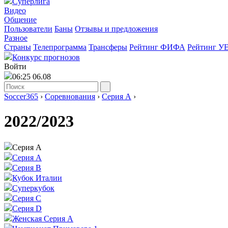
Суперлига
Видео
Общение
Пользователи
Баны
Отзывы и предложения
Разное
Страны
Телепрограмма
Трансферы
Рейтинг ФИФА
Рейтинг У
Конкурс прогнозов
Войти
06:25 06.08
Soccer365
›
Соревнования
›
Серия А
›
2022/2023
Серия А
Серия А
Серия B
Кубок Италии
Суперкубок
Серия C
Серия D
Женская Серия А