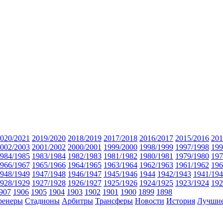
020/2021
2019/2020
2018/2019
2017/2018
2016/2017
2015/2016
201
002/2003
2001/2002
2000/2001
1999/2000
1998/1999
1997/1998
199
984/1985
1983/1984
1982/1983
1981/1982
1980/1981
1979/1980
197
966/1967
1965/1966
1964/1965
1963/1964
1962/1963
1961/1962
196
948/1949
1947/1948
1946/1947
1945/1946
1944
1942/1943
1941/19
928/1929
1927/1928
1926/1927
1925/1926
1924/1925
1923/1924
192
907
1906
1905
1904
1903
1902
1901
1900
1899
1898
ренеры
Стадионы
Арбитры
Трансферы
Новости
История
Лучшие