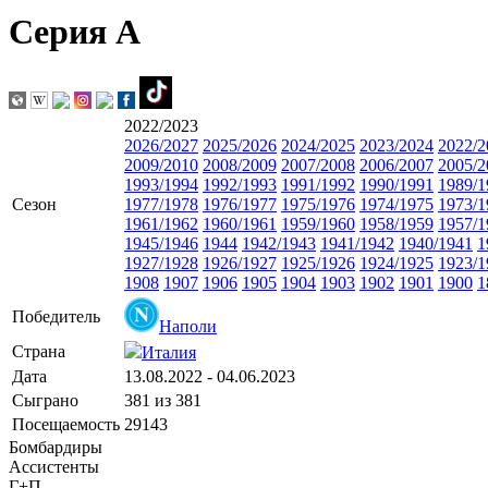
Серия А
2022/2023
2026/2027
2025/2026
2024/2025
2023/2024
2022/2
2009/2010
2008/2009
2007/2008
2006/2007
2005/2
1993/1994
1992/1993
1991/1992
1990/1991
1989/1
Сезон
1977/1978
1976/1977
1975/1976
1974/1975
1973/1
1961/1962
1960/1961
1959/1960
1958/1959
1957/1
1945/1946
1944
1942/1943
1941/1942
1940/1941
1
1927/1928
1926/1927
1925/1926
1924/1925
1923/1
1908
1907
1906
1905
1904
1903
1902
1901
1900
1
Победитель
Наполи
Страна
Италия
Дата
13.08.2022 - 04.06.2023
Сыграно
381 из 381
Посещаемость
29143
Бомбардиры
Ассистенты
Г+П