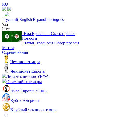
RU
Русский
English
Espanol
Português
Чат
Live
Ноа Ереван ― Сьон: превью
Новости
Статьи
Прогнозы
Обзор прессы
Матчи
Соревнования
Чемпионат мира
Чемпионат Европы
Лига чемпионов УЕФА
Олимпийские игры
Лига Европы УЕФА
Кубок Америки
Клубный чемпионат мира