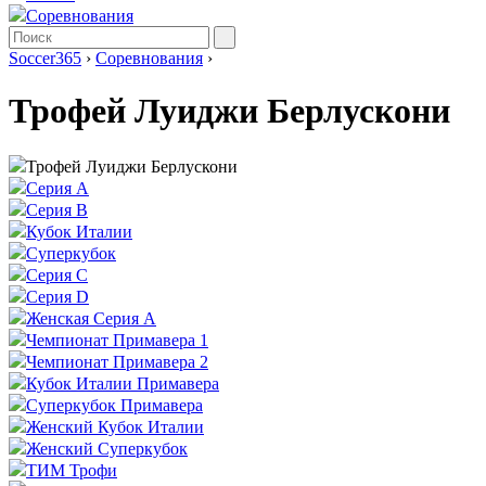
Соревнования
Soccer365
›
Соревнования
›
Трофей Луиджи Берлускони
Трофей Луиджи Берлускони
Серия А
Серия B
Кубок Италии
Суперкубок
Серия C
Серия D
Женская Серия А
Чемпионат Примавера 1
Чемпионат Примавера 2
Кубок Италии Примавера
Суперкубок Примавера
Женский Кубок Италии
Женский Суперкубок
ТИМ Трофи