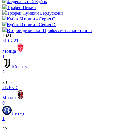
Федеральный Кубок
Трофей Пикки
Трофей Луиджи Берлускони
Кубок Италии - Серия C
Кубок Италии - Серия D
Второй дивизион Профессиональной лиги
2021
31.07.21
Монца
1
Ювентус
2
2015
21.10.15
Милан
0
Интер
1
2014