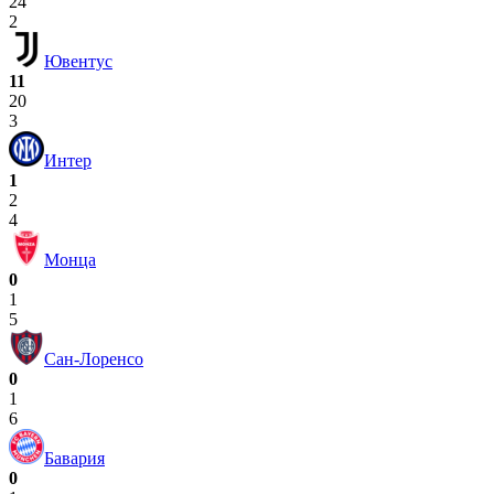
24
2
Ювентус
11
20
3
Интер
1
2
4
Монца
0
1
5
Сан-Лоренсо
0
1
6
Бавария
0