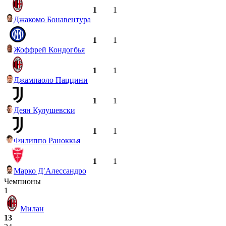
1
1
Джакомо Бонавентура
1
1
Жоффрей Кондогбья
1
1
Джампаоло Паццини
1
1
Деян Кулушевски
1
1
Филиппо Раноккья
1
1
Марко Д′Алессандро
Чемпионы
1
Милан
13