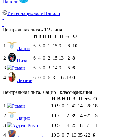
Наполи
-
Интернационале Наполи
-
Центральная лига - 1/2 финала
И
В
Н
П
З
П
+/-
О
1
6
5
0
1
15
9
+6
10
Лацио
2
6
4
0
2
15
13
+2
8
Пиза
3
6
3
0
3
14
9
+5
6
Роман
4
6
0
0
6
3
16
-13
0
Лючезе
Центральная лига. Лацио - классификация
И
В
Н
П
З
П
+/-
О
1
10
9
0
1
42
14
+28
18
Роман
2
10
7
1
2
39
14
+25
15
Лацио
3
10
5
1
4
25
18
+7
11
Аудаче Рома
4
10
3
0
7
13
35
-22
6