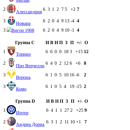
Милан
2
6
3
1
2
7
5
+2
7
Алессандрия
3
6
2
0
4
9
13
-4
4
Новара
3
6
2
0
4
9
10
-1
4
Вигор 1908
Группа C
И
В
Н
П
З
П
+/-
О
1
6
6
0
0
18
3
+15
12
Торино
2
6
4
0
2
12
6
+6
8
Про Верчелли
3
6
1
0
5
10
16
-6
2
Верона
3
6
1
0
5
4
19
-15
2
Комо
Группа D
И
В
Н
П
З
П
+/-
О
1
6
4
1
1
27
2
+25
9
Интер
2
6
3
1
2
11
10
+1
7
Андреа Дориа