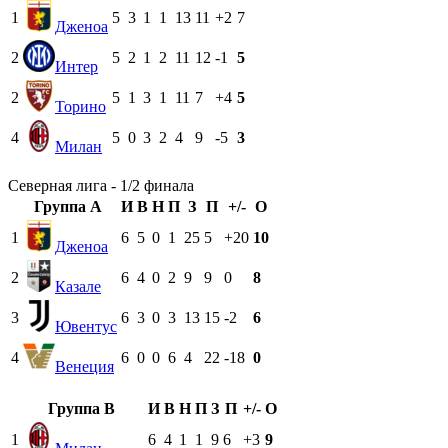
1
5
3
1
1
13
11
+2
7
Дженоа
2
5
2
1
2
11
12
-1
5
Интер
2
5
1
3
1
11
7
+4
5
Торино
4
5
0
3
2
4
9
-5
3
Милан
Северная лига - 1/2 финала
Группа A
И
В
Н
П
З
П
+/-
О
1
6
5
0
1
25
5
+20
10
Дженоа
2
6
4
0
2
9
9
0
8
Казале
3
6
3
0
3
13
15
-2
6
Ювентус
4
6
0
0
6
4
22
-18
0
Венеция
Группа B
И
В
Н
П
З
П
+/-
О
1
6
4
1
1
9
6
+3
9