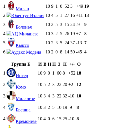
1
10
9
1
0
52
3
+49
19
Милан
2
10
4
5
1
27
16
+11
13
Ювентус Италия
3
10
2
5
3
15
24
-9
9
Болонья
4
10
3
2
5
26
19
+7
8
АЦ Миланезе
5
10
2
3
5
24
37
-13
7
Кьяссо
6
10
2
0
8
14
59
-45
4
Аудакс Модена
Группа E
И
В
Н
П
З
П
+/-
О
1
10
9
0
1
60
8
+52
18
Интер
2
10
5
2
3
22
20
+2
12
Комо
3
10
3
4
3
22
32
-10
10
Миланезе
4
10
3
2
5
10
19
-9
8
Брешиа
4
10
4
0
6
15
25
-10
8
Кремонезе