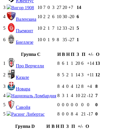
Ювентус
3
10
7
0
3
27
20
+7
14
Вигор 1908
4
10
2
2
6
10
30
-20
6
Валензана
5
10
2
1
7
12
33
-21
5
Пьемонт
6
10
0
1
9
8
35
-27
1
Биеллезе
Группа C
И
В
Н
П
З
П
+/-
О
1
8
6
1
1
20
6
+14
13
Про Верчелли
2
8
5
2
1
14
3
+11
12
Казале
3
8
4
0
4
12
8
+4
8
Новара
4
8
3
1
4
10
22
-12
7
Националь Ломбардия
5
0
0
0
0
0
0
0
0
Савойя
5
8
0
0
8
4
21
-17
0
Расинг Либертас
Группа D
И
В
Н
П
З
П
+/-
О