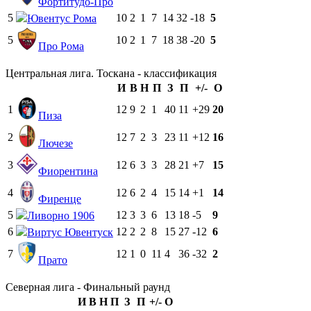
Фортитудо-Про
5
10
2
1
7
14
32
-18
5
Ювентус Рома
5
10
2
1
7
18
38
-20
5
Про Рома
Центральная лига. Тоскана - классификация
И
В
Н
П
З
П
+/-
О
1
12
9
2
1
40
11
+29
20
Пиза
2
12
7
2
3
23
11
+12
16
Лючезе
3
12
6
3
3
28
21
+7
15
Фиорентина
4
12
6
2
4
15
14
+1
14
Фиренце
5
12
3
3
6
13
18
-5
9
Ливорно 1906
6
12
2
2
8
15
27
-12
6
Виртус Ювентуск
7
12
1
0
11
4
36
-32
2
Прато
Северная лига - Финальный раунд
И
В
Н
П
З
П
+/-
О