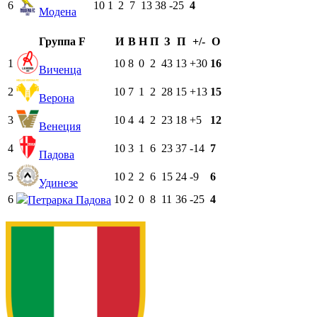
6
10
1
2
7
13
38
-25
4
Модена
Группа F
И
В
Н
П
З
П
+/-
О
1
10
8
0
2
43
13
+30
16
Виченца
2
10
7
1
2
28
15
+13
15
Верона
3
10
4
4
2
23
18
+5
12
Венеция
4
10
3
1
6
23
37
-14
7
Падова
5
10
2
2
6
15
24
-9
6
Удинезе
6
10
2
0
8
11
36
-25
4
Петрарка Падова