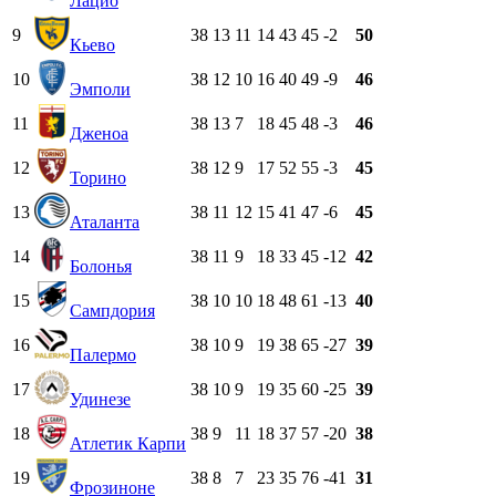
Лацио
9
38
13
11
14
43
45
-2
50
Кьево
10
38
12
10
16
40
49
-9
46
Эмполи
11
38
13
7
18
45
48
-3
46
Дженоа
12
38
12
9
17
52
55
-3
45
Торино
13
38
11
12
15
41
47
-6
45
Аталанта
14
38
11
9
18
33
45
-12
42
Болонья
15
38
10
10
18
48
61
-13
40
Сампдория
16
38
10
9
19
38
65
-27
39
Палермо
17
38
10
9
19
35
60
-25
39
Удинезе
18
38
9
11
18
37
57
-20
38
Атлетик Карпи
19
38
8
7
23
35
76
-41
31
Фрозиноне