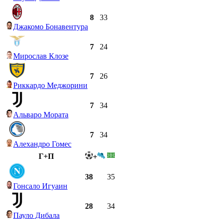
8
33
Джакомо Бонавентура
7
24
Мирослав Клозе
7
26
Риккардо Меджорини
7
34
Альваро Мората
7
34
Алехандро Гомес
Г+П
+
38
35
Гонсало Игуаин
28
34
Пауло Дибала