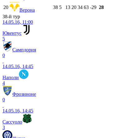
20
38
5
13
20
34
63
-29
28
Верона
38-й тур
14.05.16, 11:00
Ювентус
5
Сампдория
0
14.05.16, 14:45
Наполи
4
Фрозиноне
0
14.05.16, 14:45
Сассуоло
3