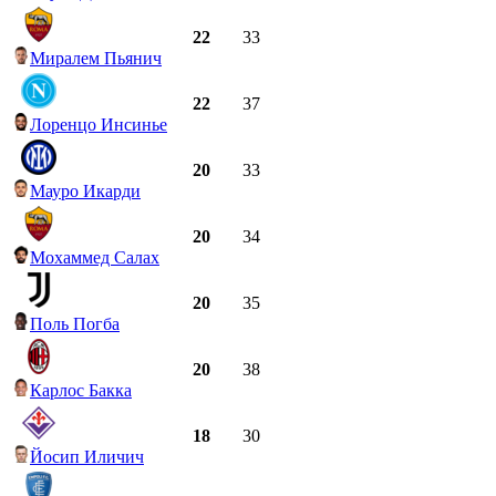
22
33
Миралем Пьянич
22
37
Лоренцо Инсинье
20
33
Мауро Икарди
20
34
Мохаммед Салах
20
35
Поль Погба
20
38
Карлос Бакка
18
30
Йосип Иличич