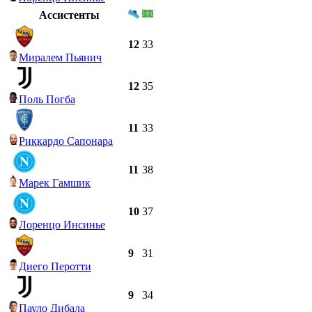
Ассистенты
12
33
Миралем Пьянич
12
35
Поль Погба
11
33
Риккардо Сапонара
11
38
Марек Гамшик
10
37
Лоренцо Инсинье
9
31
Диего Перотти
9
34
Пауло Дибала