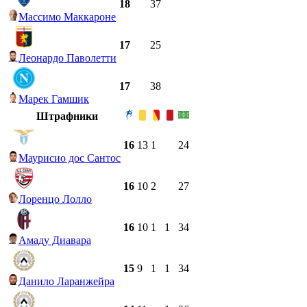
18
37
Массимо Маккароне
17
25
Леонардо Паволетти
17
38
Марек Гамшик
Штрафники
16
13
1
24
Маурисио дос Сантос
16
10
2
27
Лоренцо Лолло
16
10
1
1
34
Амаду Диавара
15
9
1
1
34
Данило Ларанжейра