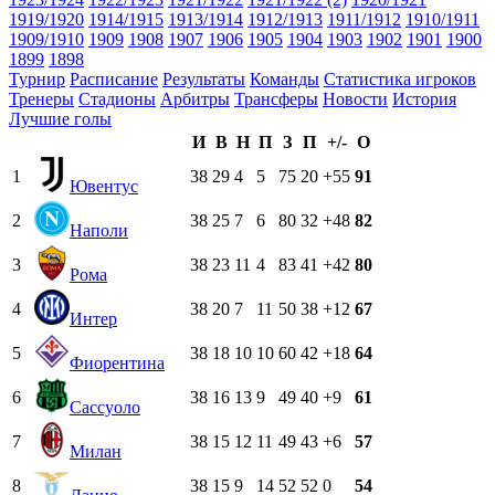
1919/1920
1914/1915
1913/1914
1912/1913
1911/1912
1910/1911
1909/1910
1909
1908
1907
1906
1905
1904
1903
1902
1901
1900
1899
1898
Турнир
Расписание
Результаты
Команды
Статистика игроков
Тренеры
Стадионы
Арбитры
Трансферы
Новости
История
Лучшие голы
И
В
Н
П
З
П
+/-
О
1
38
29
4
5
75
20
+55
91
Ювентус
2
38
25
7
6
80
32
+48
82
Наполи
3
38
23
11
4
83
41
+42
80
Рома
4
38
20
7
11
50
38
+12
67
Интер
5
38
18
10
10
60
42
+18
64
Фиорентина
6
38
16
13
9
49
40
+9
61
Сассуоло
7
38
15
12
11
49
43
+6
57
Милан
8
38
15
9
14
52
52
0
54