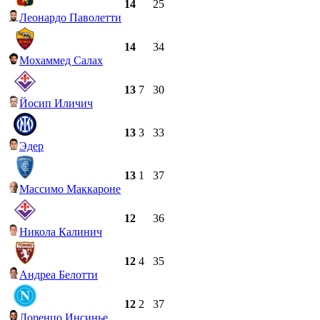
14
25
Леонардо Паволетти
14
34
Мохаммед Салах
13
7
30
Йосип Иличич
13
3
33
Эдер
13
1
37
Массимо Маккароне
12
36
Никола Калинич
12
4
35
Андреа Белотти
12
2
37
Лоренцо Инсинье