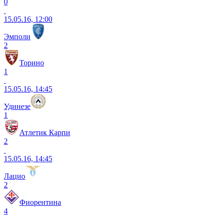
0
15.05.16, 12:00
Эмполи
2
Торино
1
15.05.16, 14:45
Удинезе
1
Атлетик Карпи
2
15.05.16, 14:45
Лацио
2
Фиорентина
4