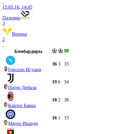
15.05.16, 14:45
Палермо
3
Верона
2
Бомбардиры
36
3
35
Гонсало Игуаин
19
6
34
Пауло Дибала
18
2
38
Карлос Бакка
16
1
33
Мауро Икарди