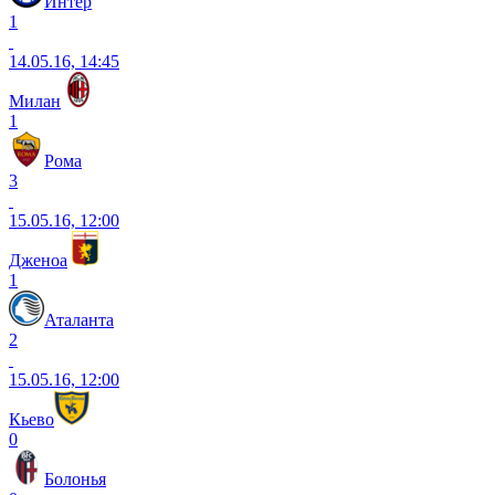
Интер
1
14.05.16, 14:45
Милан
1
Рома
3
15.05.16, 12:00
Дженоа
1
Аталанта
2
15.05.16, 12:00
Кьево
0
Болонья