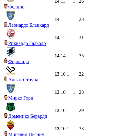
14
11
1
26
Фелипе
14
11
1
28
Леонардо Бланкард
14
11
1
31
Риккардо Гальоло
14
14
35
Фернандо
13
10
1
22
Альяж Струна
13
10
1
28
Мирко Гори
13
10
1
29
Доменико Берарди
13
10
1
33
Миралем Пьянич