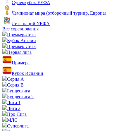
Суперкубок УЕФА
Чемпионат мира (отборочный турнир, Европа)
Лига наций УЕФА
Все соревнования
Премьер-Лига
Кубок Англии
Премьер-Лига
Первая лига
Примера
Кубок Испании
Серия А
Серия B
Бундеслига
Бундеслига 2
Лига 1
Лига 2
Про-Лига
МЛС
Суперлига