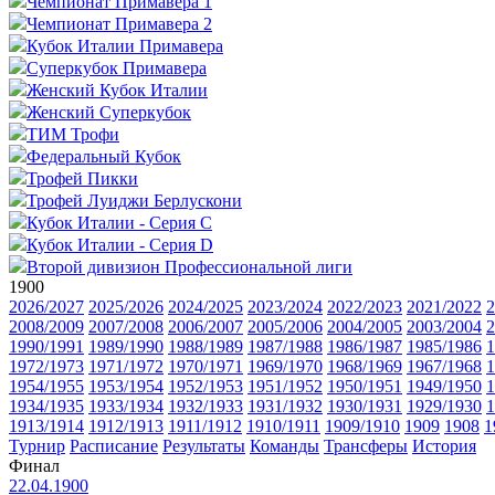
Чемпионат Примавера 1
Чемпионат Примавера 2
Кубок Италии Примавера
Суперкубок Примавера
Женский Кубок Италии
Женский Суперкубок
ТИМ Трофи
Федеральный Кубок
Трофей Пикки
Трофей Луиджи Берлускони
Кубок Италии - Серия C
Кубок Италии - Серия D
Второй дивизион Профессиональной лиги
1900
2026/2027
2025/2026
2024/2025
2023/2024
2022/2023
2021/2022
2
2008/2009
2007/2008
2006/2007
2005/2006
2004/2005
2003/2004
2
1990/1991
1989/1990
1988/1989
1987/1988
1986/1987
1985/1986
1
1972/1973
1971/1972
1970/1971
1969/1970
1968/1969
1967/1968
1
1954/1955
1953/1954
1952/1953
1951/1952
1950/1951
1949/1950
1
1934/1935
1933/1934
1932/1933
1931/1932
1930/1931
1929/1930
1
1913/1914
1912/1913
1911/1912
1910/1911
1909/1910
1909
1908
1
Турнир
Расписание
Результаты
Команды
Трансферы
История
Финал
22.04.1900