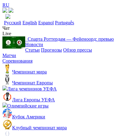
RU
Русский
English
Espanol
Português
Чат
Live
Спарта Роттердам ― Фейеноорд: превью
Новости
Статьи
Прогнозы
Обзор прессы
Матчи
Соревнования
Чемпионат мира
Чемпионат Европы
Лига чемпионов УЕФА
Лига Европы УЕФА
Олимпийские игры
Кубок Америки
Клубный чемпионат мира