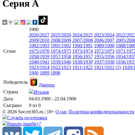
Серия А
1900
2026/2027
2025/2026
2024/2025
2023/2024
2022/202
2009/2010
2008/2009
2007/2008
2006/2007
2005/200
1992/1993
1991/1992
1990/1991
1989/1990
1988/198
Сезон
1975/1976
1974/1975
1973/1974
1972/1973
1971/197
1958/1959
1957/1958
1956/1957
1955/1956
1954/195
1940/1941
1939/1940
1938/1939
1937/1938
1936/193
1923/1924
1922/1923
1921/1922
1921/1922 (2)
1920/
1900
1899
1898
Победитель
Дженоа
Страна
Италия
Дата
04.03.1900 - 22.04.1900
Сыграно
9 из 9
© 2026 Soccer365.ru | 18+
О нас
Политика конфиденциальности
Служба поддержки
Нашли ошибку?