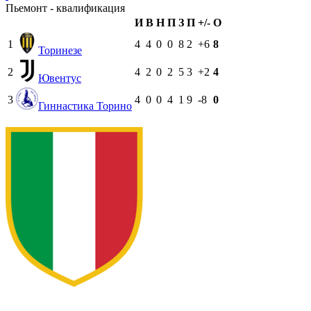
Пьемонт - квалификация
И
В
Н
П
З
П
+/-
О
1
4
4
0
0
8
2
+6
8
Торинезе
2
4
2
0
2
5
3
+2
4
Ювентус
3
4
0
0
4
1
9
-8
0
Гиннастика Торино