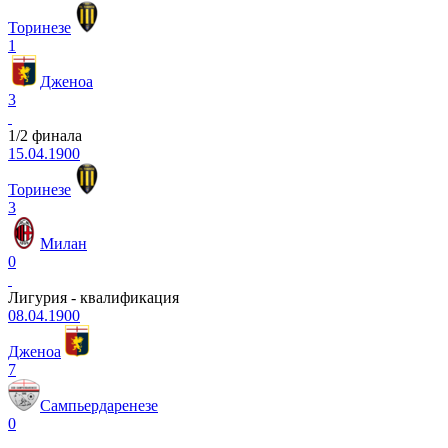
Торинезе
1
Дженоа
3
1/2 финала
15.04.1900
Торинезе
3
Милан
0
Лигурия - квалификация
08.04.1900
Дженоа
7
Сампьердаренезе
0