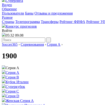
Суперлига
Видео
Общение
Пользователи
Баны
Отзывы и предложения
Разное
Страны
Телепрограмма
Трансферы
Рейтинг ФИФА
Рейтинг У
Конкурс прогнозов
Войти
05:32 09.08
Soccer365
›
Соревнования
›
Серия А
›
1900
Серия А
Серия А
Серия B
Кубок Италии
Суперкубок
Серия C
Серия D
Женская Серия А