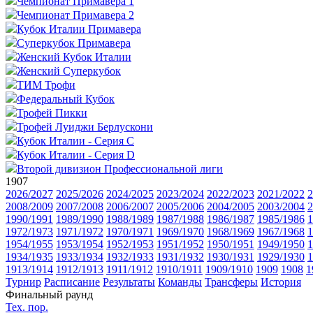
Чемпионат Примавера 1
Чемпионат Примавера 2
Кубок Италии Примавера
Суперкубок Примавера
Женский Кубок Италии
Женский Суперкубок
ТИМ Трофи
Федеральный Кубок
Трофей Пикки
Трофей Луиджи Берлускони
Кубок Италии - Серия C
Кубок Италии - Серия D
Второй дивизион Профессиональной лиги
1907
2026/2027
2025/2026
2024/2025
2023/2024
2022/2023
2021/2022
2
2008/2009
2007/2008
2006/2007
2005/2006
2004/2005
2003/2004
2
1990/1991
1989/1990
1988/1989
1987/1988
1986/1987
1985/1986
1
1972/1973
1971/1972
1970/1971
1969/1970
1968/1969
1967/1968
1
1954/1955
1953/1954
1952/1953
1951/1952
1950/1951
1949/1950
1
1934/1935
1933/1934
1932/1933
1931/1932
1930/1931
1929/1930
1
1913/1914
1912/1913
1911/1912
1910/1911
1909/1910
1909
1908
1
Турнир
Расписание
Результаты
Команды
Трансферы
История
Финальный раунд
Тех. пор.