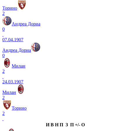
Торино
2
Андреа Дориа
0
07.04.1907
Андреа Дориа
0
Милан
2
24.03.1907
Милан
2
Торино
2
И
В
Н
П
З
П
+/-
О