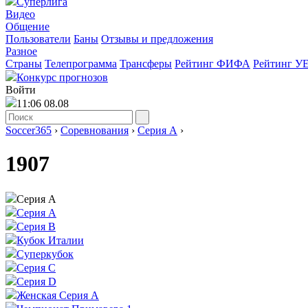
Суперлига
Видео
Общение
Пользователи
Баны
Отзывы и предложения
Разное
Страны
Телепрограмма
Трансферы
Рейтинг ФИФА
Рейтинг У
Конкурс прогнозов
Войти
11:06 08.08
Soccer365
›
Соревнования
›
Серия А
›
1907
Серия А
Серия А
Серия B
Кубок Италии
Суперкубок
Серия C
Серия D
Женская Серия А