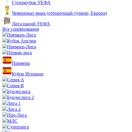
Суперкубок УЕФА
Чемпионат мира (отборочный турнир, Европа)
Лига наций УЕФА
Все соревнования
Премьер-Лига
Кубок Англии
Премьер-Лига
Первая лига
Примера
Кубок Испании
Серия А
Серия B
Бундеслига
Бундеслига 2
Лига 1
Лига 2
Про-Лига
МЛС
Суперлига