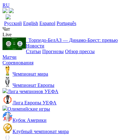
RU
Русский
English
Espanol
Português
Чат
Live
Торпедо-БелАЗ ― Динамо-Брест: превью
Новости
Статьи
Прогнозы
Обзор прессы
Матчи
Соревнования
Чемпионат мира
Чемпионат Европы
Лига чемпионов УЕФА
Лига Европы УЕФА
Олимпийские игры
Кубок Америки
Клубный чемпионат мира