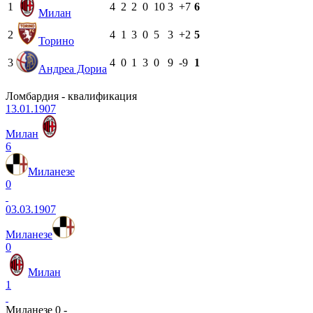
1
4
2
2
0
10
3
+7
6
Милан
2
4
1
3
0
5
3
+2
5
Торино
3
4
0
1
3
0
9
-9
1
Андреа Дориа
Ломбардия - квалификация
13.01.1907
Милан
6
Миланезе
0
03.03.1907
Миланезе
0
Милан
1
Миланезе 0 -