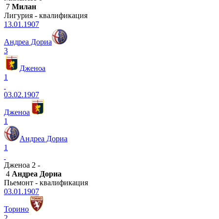
7
Милан
Лигурия - квалификация
13.01.1907
Андреа Дориа
3
Дженоа
1
03.02.1907
Дженоа
1
Андреа Дориа
1
Дженоа 2 -
4
Андреа Дориа
Пьемонт - квалификация
03.01.1907
Торино
2