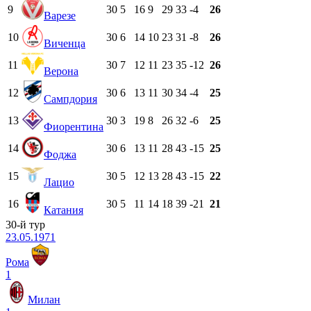
9
30
5
16
9
29
33
-4
26
Варезе
10
30
6
14
10
23
31
-8
26
Виченца
11
30
7
12
11
23
35
-12
26
Верона
12
30
6
13
11
30
34
-4
25
Сампдория
13
30
3
19
8
26
32
-6
25
Фиорентина
14
30
6
13
11
28
43
-15
25
Фоджа
15
30
5
12
13
28
43
-15
22
Лацио
16
30
5
11
14
18
39
-21
21
Катания
30-й тур
23.05.1971
Рома
1
Милан