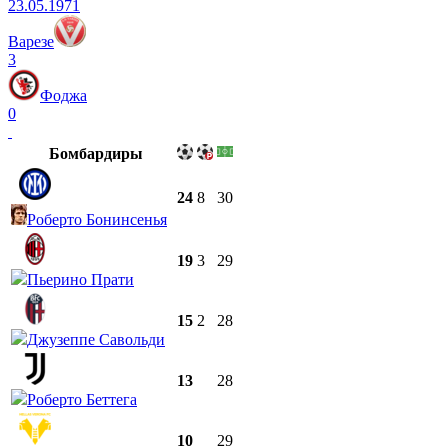
23.05.1971
Варезе
3
Фоджа
0
Бомбардиры
24
8
30
Роберто Бонинсенья
19
3
29
Пьерино Прати
15
2
28
Джузеппе Савольди
13
28
Роберто Беттега
10
29