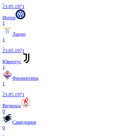
23.05.1971
Интер
1
Лацио
1
23.05.1971
Ювентус
1
Фиорентина
1
23.05.1971
Виченца
0
Сампдория
0