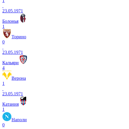
1
23.05.1971
Болонья
1
Торино
0
23.05.1971
Кальяри
4
Верона
1
23.05.1971
Катания
1
Наполи
0