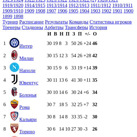
1919/1920
1914/1915
1913/1914
1912/1913
1911/1912
1910/1911
1909/1910
1909
1908
1907
1906
1905
1904
1903
1902
1901
1900
1899
1898
Турнир
Расписание
Результаты
Команды
Статистика игроков
Тренеры
Стадионы
Арбитры
Трансферы
История
И
В
Н
П
З
П
+/-
О
1
30
19
8
3
50
26
+24
46
Интер
2
30
15
12
3
54
26
+28
42
Милан
3
30
15
9
6
33
19
+14
39
Наполи
4
30
11
13
6
41
30
+11
35
Ювентус
5
30
10
14
6
30
24
+6
34
Болонья
6
30
7
18
5
32
25
+7
32
Рома
7
30
8
14
8
33
35
-2
30
Кальяри
8
30
6
14
10
27
30
-3
26
Торино