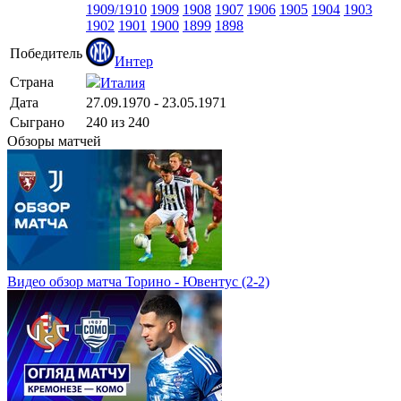
1909/1910
1909
1908
1907
1906
1905
1904
1903
1902
1901
1900
1899
1898
Победитель
Интер
Страна
Италия
Дата
27.09.1970 - 23.05.1971
Сыграно
240 из 240
Обзоры матчей
Видео обзор матча Торино - Ювентус (2-2)