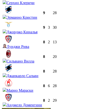
Серхио Клеричи
9
28
Эрманно Кристин
9
3
30
Джорджо Киналья
8
2
13
Луиджи Рива
8
20
Сильвано Вилла
8
28
Джанкарло Сальви
8
6
28
Марио Мараски
8
2
29
Анджело Доменгини