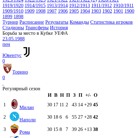
1919/1920
1914/1915
1913/1914
1912/1913
1911/1912
1910/1911
1909/1910
1909
1908
1907
1906
1905
1904
1903
1902
1901
1900
1899
1898
Турнир
Расписание
Результаты
Команды
Статистика игроков
Стадионы
Трансферы
История
Борьба за место в Кубке УЕФА
23.05.1988
пен
Ювентус
0
Торино
0
Регулярный сезон
И
В
Н
П
З
П
+/-
О
1
30
17
11
2
43
14
+29
45
Милан
2
30
18
6
6
55
27
+28
42
Наполи
3
30
15
8
7
39
26
+13
38
Рома