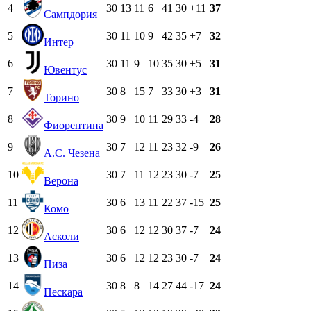
4
30
13
11
6
41
30
+11
37
Сампдория
5
30
11
10
9
42
35
+7
32
Интер
6
30
11
9
10
35
30
+5
31
Ювентус
7
30
8
15
7
33
30
+3
31
Торино
8
30
9
10
11
29
33
-4
28
Фиорентина
9
30
7
12
11
23
32
-9
26
А.С. Чезена
10
30
7
11
12
23
30
-7
25
Верона
11
30
6
13
11
22
37
-15
25
Комо
12
30
6
12
12
30
37
-7
24
Асколи
13
30
6
12
12
23
30
-7
24
Пиза
14
30
8
8
14
27
44
-17
24
Пескара