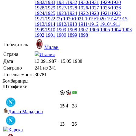
1932/1933
1931/1932
1930/1931
1929/1930
1928/1929
1927/1928
1926/1927
1925/1926
1924/1925
1923/1924
1922/1923
1921/1922
1921/1922 (2)
1920/1921
1919/1920
1914/1915
1913/1914
1912/1913
1911/1912
1910/1911
1909/1910
1909
1908
1907
1906
1905
1904
1903
1902
1901
1900
1899
1898
Победитель
Милан
Страна
Италия
Дата
13.09.1987 - 15.05.1988
Сыграно
241 из 241
Посещаемость
30781
Бомбардиры
Штрафники
15
4
28
Диего Марадона
13
26
Карека