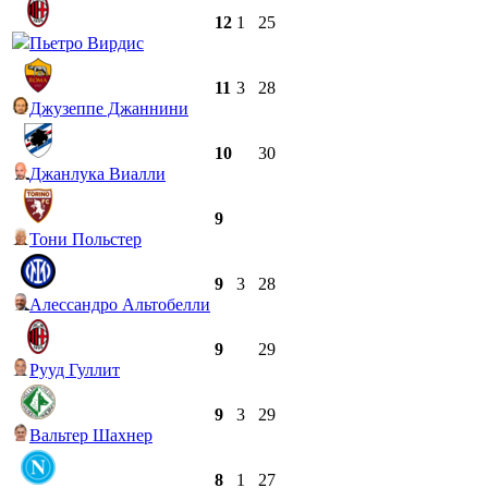
12
1
25
Пьетро Вирдис
11
3
28
Джузеппе Джаннини
10
30
Джанлука Виалли
9
Тони Польстер
9
3
28
Алессандро Альтобелли
9
29
Рууд Гуллит
9
3
29
Вальтер Шахнер
8
1
27