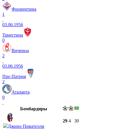
Фиорентина
1
03.06.1956
Триестина
0
Виченца
2
03.06.1956
Про Патрия
2
Аталанта
0
Бомбардиры
29
4
30
Джино Пивателли