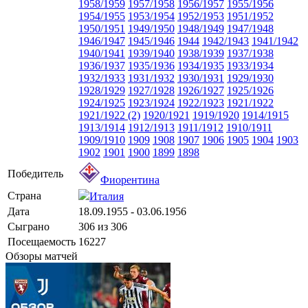
1958/1959
1957/1958
1956/1957
1955/1956
1954/1955
1953/1954
1952/1953
1951/1952
1950/1951
1949/1950
1948/1949
1947/1948
1946/1947
1945/1946
1944
1942/1943
1941/1942
1940/1941
1939/1940
1938/1939
1937/1938
1936/1937
1935/1936
1934/1935
1933/1934
1932/1933
1931/1932
1930/1931
1929/1930
1928/1929
1927/1928
1926/1927
1925/1926
1924/1925
1923/1924
1922/1923
1921/1922
1921/1922 (2)
1920/1921
1919/1920
1914/1915
1913/1914
1912/1913
1911/1912
1910/1911
1909/1910
1909
1908
1907
1906
1905
1904
1903
1902
1901
1900
1899
1898
Победитель
Фиорентина
Страна
Италия
Дата
18.09.1955 - 03.06.1956
Сыграно
306 из 306
Посещаемость
16227
Обзоры матчей