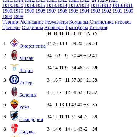
1919/1920
1914/1915
1913/1914
1912/1913
1911/1912
1910/1911
1909/1910
1909
1908
1907
1906
1905
1904
1903
1902
1901
1900
1899
1898
Турнир
Расписание
Результаты
Команды
Статистика игроков
Тренеры
Стадионы
Арбитры
Трансферы
История
И
В
Н
П
З
П
+/-
О
1
34
20
13
1
59
20
+39
53
Фиорентина
2
34
16
9
9
70
48
+22
41
Милан
3
34
14
11
9
54
46
+8
39
Лацио
3
34
16
7
11
57
36
+21
39
Интер
5
34
15
7
12
68
52
+16
37
Болонья
6
34
11
13
10
43
40
+3
35
Рома
6
34
12
11
11
51
54
-3
35
Сампдория
8
34
14
6
14
41
43
-2
34
Падова