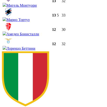
13
32
Мигель Монтуори
13
5
33
Марио Тортул
12
30
Амедео Бонисталли
12
32
Лоренцо Беттини