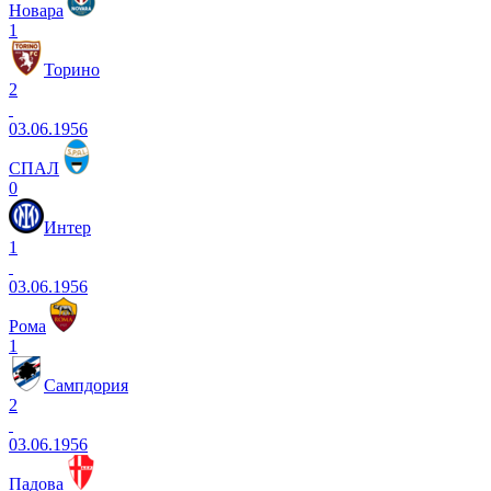
Новара
1
Торино
2
03.06.1956
СПАЛ
0
Интер
1
03.06.1956
Рома
1
Сампдория
2
03.06.1956
Падова