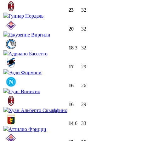
23
32
Гуннар Нордаль
20
32
Джузеппе Виргили
18
3
32
Адриано Бассетто
17
29
Эдди Фирмани
16
26
Луис Винисио
16
29
Хуан Альберто Скьяффино
14
6
33
Аттилио Фрицци