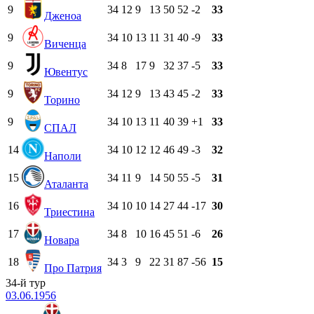
9
34
12
9
13
50
52
-2
33
Дженоа
9
34
10
13
11
31
40
-9
33
Виченца
9
34
8
17
9
32
37
-5
33
Ювентус
9
34
12
9
13
43
45
-2
33
Торино
9
34
10
13
11
40
39
+1
33
СПАЛ
14
34
10
12
12
46
49
-3
32
Наполи
15
34
11
9
14
50
55
-5
31
Аталанта
16
34
10
10
14
27
44
-17
30
Триестина
17
34
8
10
16
45
51
-6
26
Новара
18
34
3
9
22
31
87
-56
15
Про Патрия
34-й тур
03.06.1956