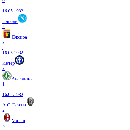
0
16.05.1982
Наполи
2
Дженоа
2
16.05.1982
Интер
2
Авеллино
1
16.05.1982
А.С. Чезена
2
Милан
3