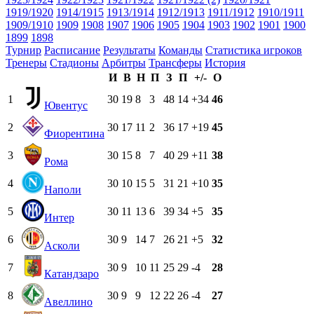
1919/1920
1914/1915
1913/1914
1912/1913
1911/1912
1910/1911
1909/1910
1909
1908
1907
1906
1905
1904
1903
1902
1901
1900
1899
1898
Турнир
Расписание
Результаты
Команды
Статистика игроков
Тренеры
Стадионы
Арбитры
Трансферы
История
И
В
Н
П
З
П
+/-
О
1
30
19
8
3
48
14
+34
46
Ювентус
2
30
17
11
2
36
17
+19
45
Фиорентина
3
30
15
8
7
40
29
+11
38
Рома
4
30
10
15
5
31
21
+10
35
Наполи
5
30
11
13
6
39
34
+5
35
Интер
6
30
9
14
7
26
21
+5
32
Асколи
7
30
9
10
11
25
29
-4
28
Катандзаро
8
30
9
9
12
22
26
-4
27
Авеллино