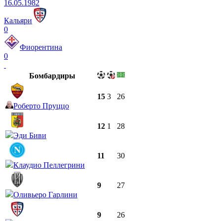
16.05.1982
Кальяри
0
Фиорентина
0
Бомбардиры
15
3
26
Роберто Пруццо
12
1
28
Эди Биви
11
30
Клаудио Пеллегрини
9
27
Оливьеро Гарлини
9
26