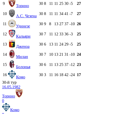
9
30
8
11
11
25
30
-5
27
Торино
10
30
8
11
11
34
41
-7
27
А.С. Чезена
11
30
9
8
13
27
37
-10
26
Удинезе
12
30
7
11
12
33
36
-3
25
Кальяри
13
30
6
13
11
24
29
-5
25
Дженоа
14
30
7
10
13
21
31
-10
24
Милан
15
30
6
11
13
25
37
-12
23
Болонья
16
30
3
11
16
18
42
-24
17
Комо
30-й тур
16.05.1982
Торино
0
Комо