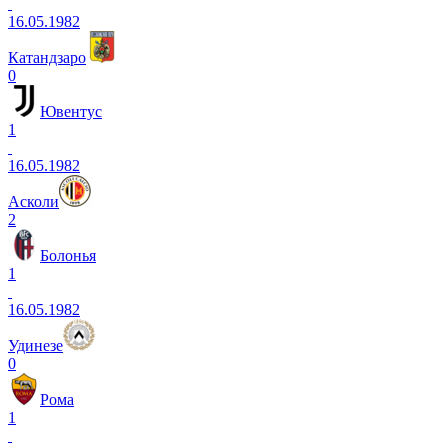
16.05.1982
Катандзаро
0
Ювентус
1
16.05.1982
Асколи
2
Болонья
1
16.05.1982
Удинезе
0
Рома
1