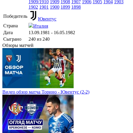
1909/1910
1909
1908
1907
1906
1905
1904
1903
1902
1901
1900
1899
1898
Победитель
Ювентус
Страна
Италия
Дата
13.09.1981 - 16.05.1982
Сыграно
240 из 240
Обзоры матчей
Видео обзор матча Торино - Ювентус (2-2)