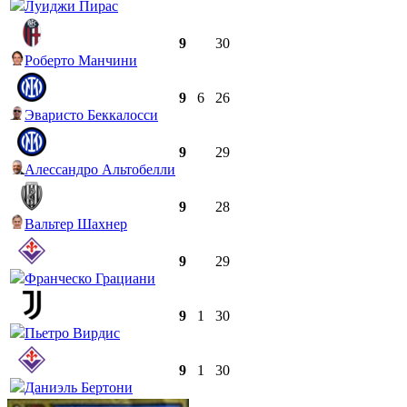
Луиджи Пирас
9
30
Роберто Манчини
9
6
26
Эваристо Беккалосси
9
29
Алессандро Альтобелли
9
28
Вальтер Шахнер
9
29
Франческо Грациани
9
1
30
Пьетро Вирдис
9
1
30
Даниэль Бертони