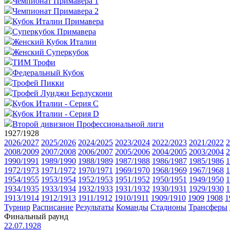
Чемпионат Примавера 1
Чемпионат Примавера 2
Кубок Италии Примавера
Суперкубок Примавера
Женский Кубок Италии
Женский Суперкубок
ТИМ Трофи
Федеральный Кубок
Трофей Пикки
Трофей Луиджи Берлускони
Кубок Италии - Серия C
Кубок Италии - Серия D
Второй дивизион Профессиональной лиги
1927/1928
2026/2027
2025/2026
2024/2025
2023/2024
2022/2023
2021/2022
2
2008/2009
2007/2008
2006/2007
2005/2006
2004/2005
2003/2004
2
1990/1991
1989/1990
1988/1989
1987/1988
1986/1987
1985/1986
1
1972/1973
1971/1972
1970/1971
1969/1970
1968/1969
1967/1968
1
1954/1955
1953/1954
1952/1953
1951/1952
1950/1951
1949/1950
1
1934/1935
1933/1934
1932/1933
1931/1932
1930/1931
1929/1930
1
1913/1914
1912/1913
1911/1912
1910/1911
1909/1910
1909
1908
1
Турнир
Расписание
Результаты
Команды
Стадионы
Трансферы
Финальный раунд
22.07.1928