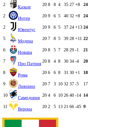
2
20
8
8
4
35
27
+8
24
Казале
2
20
9
6
5
40
32
+8
24
Интер
2
20
9
6
5
37
24
+13
24
Ювентус
5
20
7
8
5
39
28
+11
22
Модена
6
20
8
5
7
28
29
-1
21
Новара
7
20
8
4
8
30
34
-4
20
Про Патрия
8
20
6
6
8
31
30
+1
18
Рома
9
20
7
3
10
32
37
-5
17
Ливорно
10
20
4
6
10
26
40
-14
14
Сампдория
11
20
2
5
13
21
66
-45
9
Верона