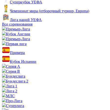
Суперкубок УЕФА
Чемпионат мира (отборочный турнир, Европа)
Лига наций УЕФА
Все соревнования
Премьер-Лига
Кубок Англии
Премьер-Лига
Первая лига
Примера
Кубок Испании
Серия А
Серия B
Бундеслига
Бундеслига 2
Лига 1
Лига 2
МЛС
Про-Лига
Суперлига