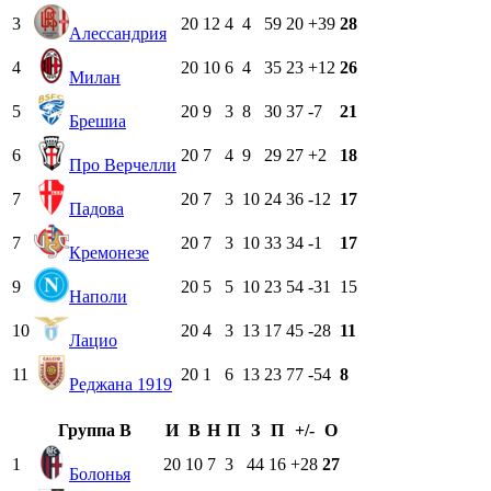
3
20
12
4
4
59
20
+39
28
Алессандрия
4
20
10
6
4
35
23
+12
26
Милан
5
20
9
3
8
30
37
-7
21
Брешиа
6
20
7
4
9
29
27
+2
18
Про Верчелли
7
20
7
3
10
24
36
-12
17
Падова
7
20
7
3
10
33
34
-1
17
Кремонезе
9
20
5
5
10
23
54
-31
15
Наполи
10
20
4
3
13
17
45
-28
11
Лацио
11
20
1
6
13
23
77
-54
8
Реджана 1919
Группа B
И
В
Н
П
З
П
+/-
О
1
20
10
7
3
44
16
+28
27
Болонья