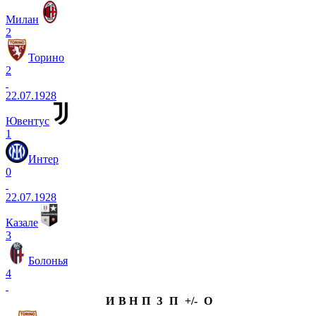
Милан
2
Торино
2
22.07.1928
Ювентус
1
Интер
0
22.07.1928
Казале
3
Болонья
4
И
В
Н
П
З
П
+/-
О