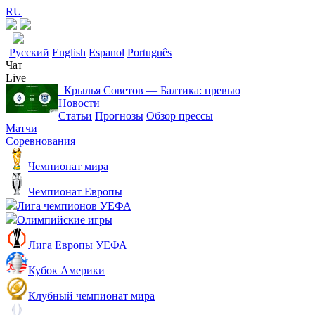
RU
Русский
English
Espanol
Português
Чат
Live
Крылья Советов ― Балтика: превью
Новости
Статьи
Прогнозы
Обзор прессы
Матчи
Соревнования
Чемпионат мира
Чемпионат Европы
Лига чемпионов УЕФА
Олимпийские игры
Лига Европы УЕФА
Кубок Америки
Клубный чемпионат мира