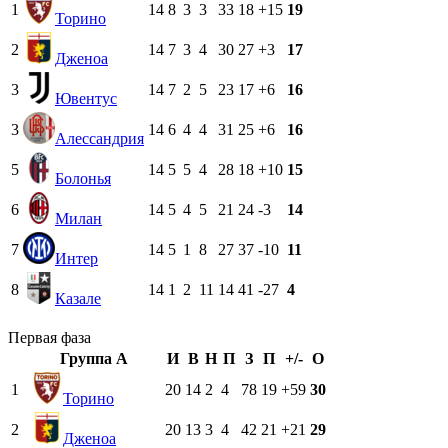
1
14
8
3
3
33
18
+15
19
Торино
2
14
7
3
4
30
27
+3
17
Дженоа
3
14
7
2
5
23
17
+6
16
Ювентус
3
14
6
4
4
31
25
+6
16
Алессандрия
5
14
5
5
4
28
18
+10
15
Болонья
6
14
5
4
5
21
24
-3
14
Милан
7
14
5
1
8
27
37
-10
11
Интер
8
14
1
2
11
14
41
-27
4
Казале
Первая фаза
Группа A
И
В
Н
П
З
П
+/-
О
1
20
14
2
4
78
19
+59
30
Торино
2
20
13
3
4
42
21
+21
29
Дженоа