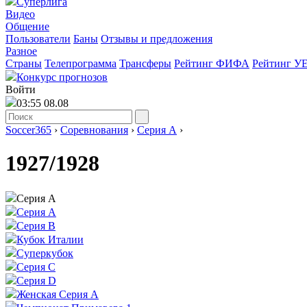
Суперлига
Видео
Общение
Пользователи
Баны
Отзывы и предложения
Разное
Страны
Телепрограмма
Трансферы
Рейтинг ФИФА
Рейтинг У
Конкурс прогнозов
Войти
03:55 08.08
Soccer365
›
Соревнования
›
Серия А
›
1927/1928
Серия А
Серия А
Серия B
Кубок Италии
Суперкубок
Серия C
Серия D
Женская Серия А