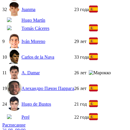
32
Juanma
23 года
Hugo Martín
Tomás Cáceres
9
Iván Moreno
29 лет
10
Carlos de la Nava
33 года
11
A. Damar
26 лет
19
Алехандро Пачон Паррага
26 лет
24
Hugo de Bustos
21 год
Peré
22 года
Расписание