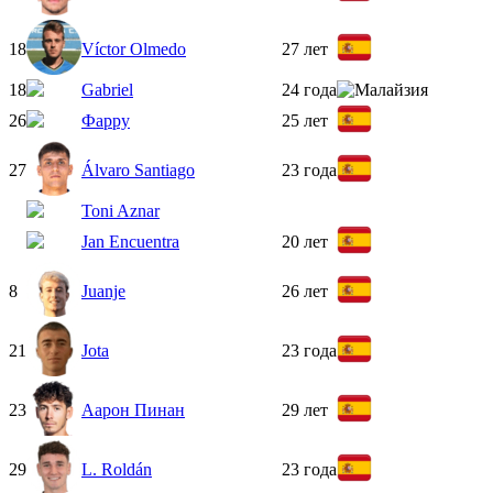
18
Víctor Olmedo
27 лет
18
Gabriel
24 года
26
Фарру
25 лет
27
Álvaro Santiago
23 года
Toni Aznar
Jan Encuentra
20 лет
8
Juanje
26 лет
21
Jota
23 года
23
Аарон Пинан
29 лет
29
L. Roldán
23 года