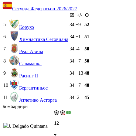
Сегунда Федерасьон 2026/2027
И
+/-
О
5
34
+9
52
Корухо
6
34
+1
51
Химнастика Сеговиана
7
34
-4
50
Реал Авила
8
34
+7
50
Саламанка
9
34
+13
48
Расинг II
10
34
+7
48
Бергантиньос
11
34
-2
45
Атлетико Асторга
Бомбардиры
12
J. Delgado Quintana
7