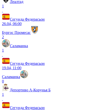
Леалтад
1
Сегунда Федерасьон
26.04, 06:00
Бургос Промесас
2
Саламанка
1
Сегунда Федерасьон
19.04, 11:00
Саламанка
0
Депортиво А-Корунья Б
1
Сегунда Федерасьон