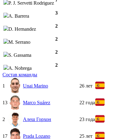
P. J. Servetti Rodriguez
3
A. Barrera
2
D. Hernandez
2
M. Serrano
2
S. Gassama
2
A. Nobrega
Состав команды
1
Unai Marino
26 лет
13
Marco Suárez
22 года
2
Алеш Горхон
23 года
17
Prada Lozano
25 лет