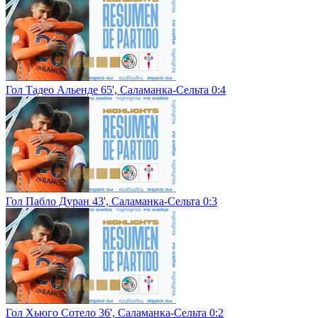
Гол Тадео Альенде 65', Саламанка-Сельта 0:4
Гол Пабло Дуран 43', Саламанка-Сельта 0:3
Гол Хьюго Сотело 36', Саламанка-Сельта 0:2