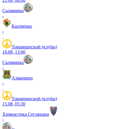
21.08, 08:00
Саламанка
-
Касереньо
-
Товарищеский (клубы)
18.08, 13:00
Саламанка
-
Алькоркон
-
Товарищеский (клубы)
15.08, 05:30
Химнастика Сеговиана
-