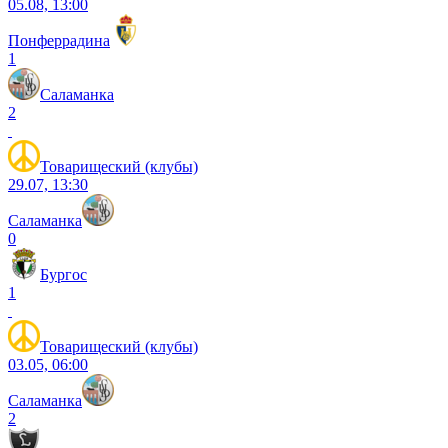
05.08, 13:00
Понферрадина
1
Саламанка
2
Товарищеский (клубы)
29.07, 13:30
Саламанка
0
Бургос
1
Товарищеский (клубы)
03.05, 06:00
Саламанка
2