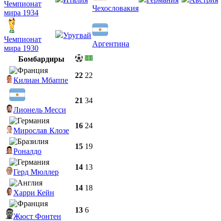
Чемпионат
Чехословакия
мира 1934
Уругвай
Чемпионат
Аргентина
мира 1930
Бомбардиры
22
22
Килиан Мбаппе
21
34
Лионель Месси
16
24
Мирослав Клозе
15
19
Роналдо
14
13
Герд Мюллер
14
18
Харри Кейн
13
6
Жюст Фонтен