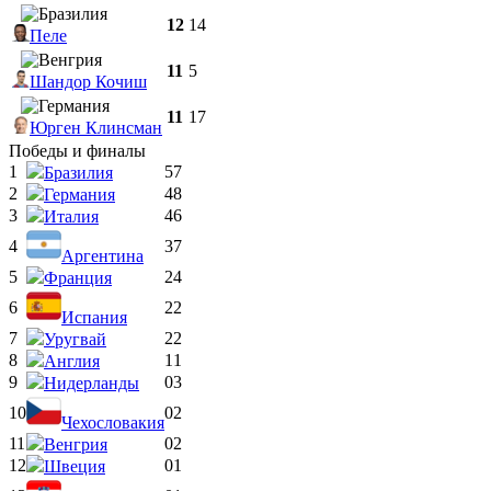
12
14
Пеле
11
5
Шандор Кочиш
11
17
Юрген Клинсман
Победы и финалы
1
5
7
Бразилия
2
4
8
Германия
3
4
6
Италия
4
3
7
Аргентина
5
2
4
Франция
6
2
2
Испания
7
2
2
Уругвай
8
1
1
Англия
9
0
3
Нидерланды
10
0
2
Чехословакия
11
0
2
Венгрия
12
0
1
Швеция