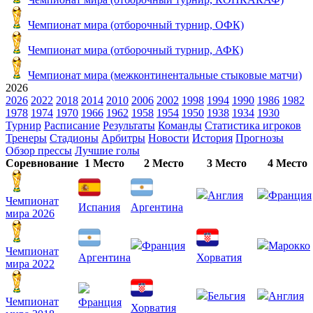
Чемпионат мира (отборочный турнир, ОФК)
Чемпионат мира (отборочный турнир, АФК)
Чемпионат мира (межконтинентальные стыковые матчи)
2026
2026
2022
2018
2014
2010
2006
2002
1998
1994
1990
1986
1982
1978
1974
1970
1966
1962
1958
1954
1950
1938
1934
1930
Турнир
Расписание
Результаты
Команды
Статистика игроков
Тренеры
Стадионы
Арбитры
Новости
История
Прогнозы
Обзор прессы
Лучшие голы
Соревнование
1 Место
2 Место
3 Место
4 Место
Англия
Франция
Чемпионат
Испания
Аргентина
мира 2026
Франция
Марокко
Чемпионат
Аргентина
Хорватия
мира 2022
Бельгия
Англия
Чемпионат
Франция
Хорватия