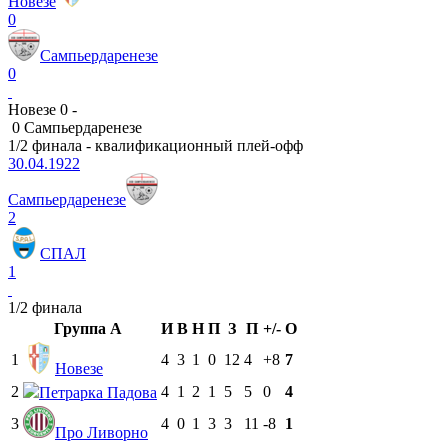
Новезе
0
Сампьердаренезе
0
Новезе 0 -
0 Сампьердаренезе
1/2 финала - квалификационный плей-офф
30.04.1922
Сампьердаренезе
2
СПАЛ
1
1/2 финала
Группа A
И
В
Н
П
З
П
+/-
О
1
4
3
1
0
12
4
+8
7
Новезе
2
4
1
2
1
5
5
0
4
Петрарка Падова
3
4
0
1
3
3
11
-8
1
Про Ливорно