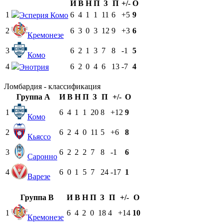
И
В
Н
П
З
П
+/-
О
1
6
4
1
1
11
6
+5
9
Эсперия Комо
2
6
3
0
3
12
9
+3
6
Кремонезе
3
6
2
1
3
7
8
-1
5
Комо
4
6
2
0
4
6
13
-7
4
Энотрия
Ломбардия - классификация
Группа A
И
В
Н
П
З
П
+/-
О
1
6
4
1
1
20
8
+12
9
Комо
2
6
2
4
0
11
5
+6
8
Кьяссо
3
6
2
2
2
7
8
-1
6
Саронно
4
6
0
1
5
7
24
-17
1
Варезе
Группа B
И
В
Н
П
З
П
+/-
О
1
6
4
2
0
18
4
+14
10
Кремонезе