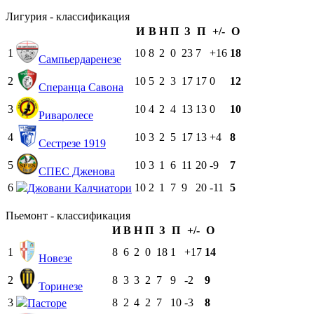
Лигурия - классификация
И
В
Н
П
З
П
+/-
О
1
10
8
2
0
23
7
+16
18
Сампьердаренезе
2
10
5
2
3
17
17
0
12
Сперанца Савона
3
10
4
2
4
13
13
0
10
Риваролece
4
10
3
2
5
17
13
+4
8
Сестрезе 1919
5
10
3
1
6
11
20
-9
7
СПЕС Дженова
6
10
2
1
7
9
20
-11
5
Джовани Калчиатори
Пьемонт - классификация
И
В
Н
П
З
П
+/-
О
1
8
6
2
0
18
1
+17
14
Новезе
2
8
3
3
2
7
9
-2
9
Торинезе
3
8
2
4
2
7
10
-3
8
Пасторе