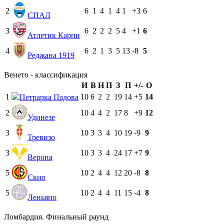
2
6
1
4
1
4
1
+3
6
СПАЛ
3
6
2
2
2
5
4
+1
6
Атлетик Карпи
4
6
2
1
3
5
13
-8
5
Реджана 1919
Венето - классификация
И
В
Н
П
З
П
+/-
О
1
10
6
2
2
19
14
+5
14
Петрарка Падова
2
10
4
4
2
17
8
+9
12
Удинезе
3
10
3
3
4
10
19
-9
9
Тревизо
3
10
3
3
4
24
17
+7
9
Верона
5
10
2
4
4
12
20
-8
8
Скио
5
10
2
4
4
11
15
-4
8
Леньяно
Ломбардия. Финальный раунд