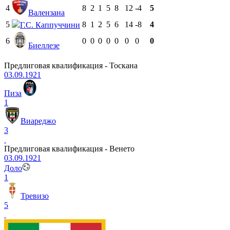
4
8
2
1
5
8
12
-4
5
Валензана
5
8
1
2
5
6
14
-8
4
Г.С. Каппуччини
6
0
0
0
0
0
0
0
0
Биеллезе
Предлиговая квалификация - Тоскана
03.09.1921
Пиза
1
Виареджо
3
Предлиговая квалификация - Венето
03.09.1921
Доло
1
Тревизо
5