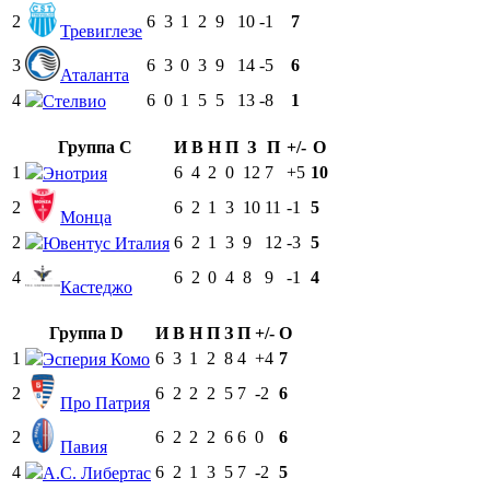
2
6
3
1
2
9
10
-1
7
Тревиглезе
3
6
3
0
3
9
14
-5
6
Аталанта
4
6
0
1
5
5
13
-8
1
Стелвио
Группа C
И
В
Н
П
З
П
+/-
О
1
6
4
2
0
12
7
+5
10
Энотрия
2
6
2
1
3
10
11
-1
5
Монца
2
6
2
1
3
9
12
-3
5
Ювентус Италия
4
6
2
0
4
8
9
-1
4
Кастеджо
Группа D
И
В
Н
П
З
П
+/-
О
1
6
3
1
2
8
4
+4
7
Эсперия Комо
2
6
2
2
2
5
7
-2
6
Про Патрия
2
6
2
2
2
6
6
0
6
Павия
4
6
2
1
3
5
7
-2
5
А.С. Либертас