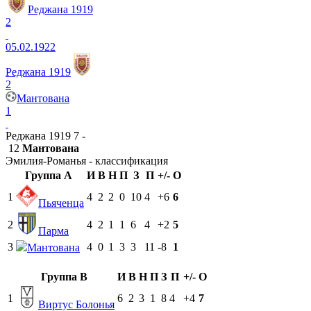
Реджана 1919
2
05.02.1922
Реджана 1919
2
Мантована
1
Реджана 1919 7 -
12
Мантована
Эмилия-Романья - классификация
Группа A
И
В
Н
П
З
П
+/-
О
1
4
2
2
0
10
4
+6
6
Пьяченца
2
4
2
1
1
6
4
+2
5
Парма
3
4
0
1
3
3
11
-8
1
Мантована
Группа B
И
В
Н
П
З
П
+/-
О
1
6
2
3
1
8
4
+4
7
Виртус Болонья