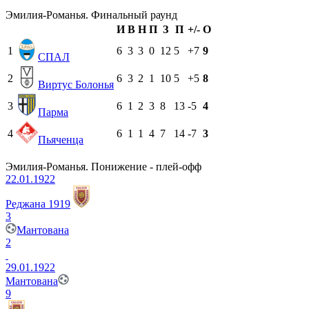
Эмилия-Романья. Финальный раунд
И
В
Н
П
З
П
+/-
О
1
6
3
3
0
12
5
+7
9
СПАЛ
2
6
3
2
1
10
5
+5
8
Виртус Болонья
3
6
1
2
3
8
13
-5
4
Парма
4
6
1
1
4
7
14
-7
3
Пьяченца
Эмилия-Романья. Понижение - плей-офф
22.01.1922
Реджана 1919
3
Мантована
2
29.01.1922
Мантована
9