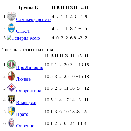
Группа B
И
В
Н
П
З
П
+/-
О
1
4
2
1
1
4
3
+1
5
Сампьердаренезе
2
4
2
1
1
8
7
+1
5
СПАЛ
3
4
0
2
2
6
8
-2
2
Эсперия Комо
Тоскана - классификация
И
В
Н
П
З
П
+/-
О
1
10
7
1
2
20
7
+13
15
Про Ливорно
2
10
5
3
2
25
10
+15
13
Лючезе
3
10
5
2
3
11
16
-5
12
Фиорентина
4
10
5
1
4
17
14
+3
11
Виареджо
5
10
1
3
6
10
18
-8
5
Прато
6
10
1
2
7
6
24
-18
4
Фиренце