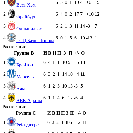
1
6
5
0
1
10
4
+6
15
Вест Хэм
2
6
4
0
2
17
7
+10
12
Фрайбург
3
6
2
1
3
11
14
-3
7
Олимпиакос
4
6
0
1
5
6
19
-13
1
ТСЦ Бачка Топола
Расписание
Группа B
И
В
Н
П
З
П
+/-
О
1
6
4
1
1
10
5
+5
13
Брайтон
2
6
3
2
1
14
10
+4
11
Марсель
3
6
1
2
3
10
13
-3
5
Аякс
4
6
1
1
4
6
12
-6
4
АЕК Афины
Расписание
Группа C
И
В
Н
П
З
П
+/-
О
1
6
3
2
1
8
6
+2
11
Рейнджерс