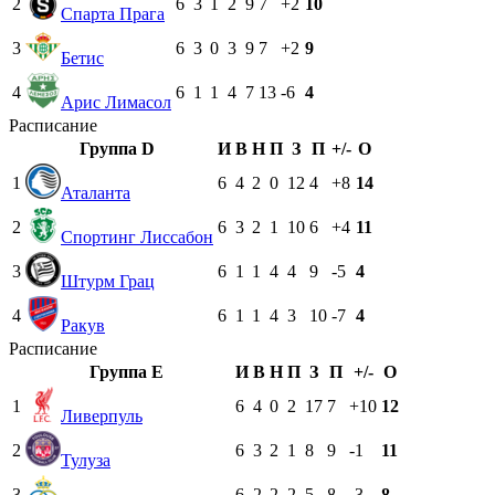
2
6
3
1
2
9
7
+2
10
Спарта Прага
3
6
3
0
3
9
7
+2
9
Бетис
4
6
1
1
4
7
13
-6
4
Арис Лимасол
Расписание
Группа D
И
В
Н
П
З
П
+/-
О
1
6
4
2
0
12
4
+8
14
Аталанта
2
6
3
2
1
10
6
+4
11
Спортинг Лиссабон
3
6
1
1
4
4
9
-5
4
Штурм Грац
4
6
1
1
4
3
10
-7
4
Ракув
Расписание
Группа E
И
В
Н
П
З
П
+/-
О
1
6
4
0
2
17
7
+10
12
Ливерпуль
2
6
3
2
1
8
9
-1
11
Тулуза
3
6
2
2
2
5
8
-3
8