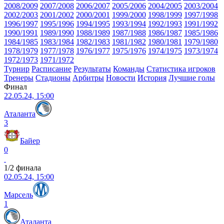
2008/2009
2007/2008
2006/2007
2005/2006
2004/2005
2003/2004
2002/2003
2001/2002
2000/2001
1999/2000
1998/1999
1997/1998
1996/1997
1995/1996
1994/1995
1993/1994
1992/1993
1991/1992
1990/1991
1989/1990
1988/1989
1987/1988
1986/1987
1985/1986
1984/1985
1983/1984
1982/1983
1981/1982
1980/1981
1979/1980
1978/1979
1977/1978
1976/1977
1975/1976
1974/1975
1973/1974
1972/1973
1971/1972
Турнир
Расписание
Результаты
Команды
Статистика игроков
Тренеры
Стадионы
Арбитры
Новости
История
Лучшие голы
Финал
22.05.24, 15:00
Аталанта
3
Байер
0
1/2 финала
02.05.24, 15:00
Марсель
1
Аталанта