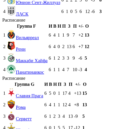
Юнион Сент-Жиллуаз
4
6
1
0
5
6
12
-6
3
ЛАСК
Расписание
Группа F
И
В
Н
П
З
П
+/-
О
1
6
4
1
1
9
7
+2
13
Вильярреал
2
6
4
0
2
13
6
+7
12
Ренн
3
6
1
2
3
3
9
-6
5
Маккаби Хайфа
4
6
1
1
4
7
10
-3
4
Панатинаикос
Расписание
Группа G
И
В
Н
П
З
П
+/-
О
1
6
5
0
1
17
4
+13
15
Славия Прага
2
6
4
1
1
12
4
+8
13
Рома
3
6
1
2
3
4
13
-9
5
Серветт
4
6
0
1
5
5
17
-12
1