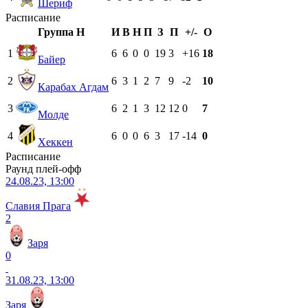
Шериф
Расписание
Группа H
И
В
Н
П
З
П
+/-
О
1
6
6
0
0
19
3
+16
18
Байер
2
6
3
1
2
7
9
-2
10
Карабах Агдам
3
6
2
1
3
12
12
0
7
Молде
4
6
0
0
6
3
17
-14
0
Хеккен
Расписание
Раунд плей-офф
24.08.23, 13:00
Славия Прага
2
Заря
0
31.08.23, 13:00
Заря