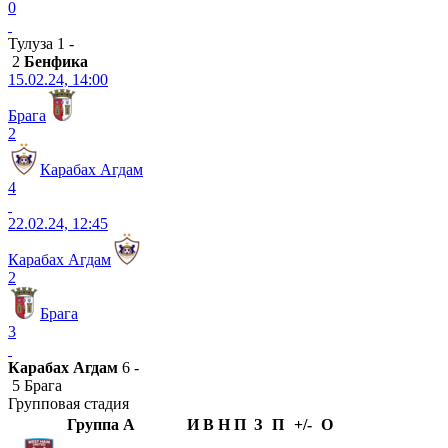
0
Тулуза 1 -
2
Бенфика
15.02.24, 14:00
Брага
2
Карабах Агдам
4
22.02.24, 12:45
Карабах Агдам
2
Брага
3
Карабах Агдам
6 -
5 Брага
Групповая стадия
Группа A
И
В
Н
П
З
П
+/-
О