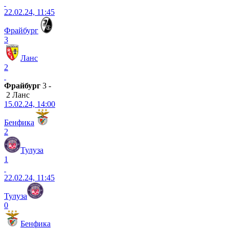
22.02.24, 11:45
Фрайбург
3
Ланс
2
Фрайбург
3 -
2 Ланс
15.02.24, 14:00
Бенфика
2
Тулуза
1
22.02.24, 11:45
Тулуза
0
Бенфика