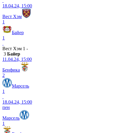
18.04.24, 15:00
Вест Хэм
1
Байер
1
Вест Хэм 1 -
3
Байер
11.04.24, 15:00
Бенфика
2
Марсель
1
18.04.24, 15:00
пен
Марсель
1