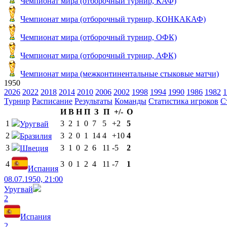
Чемпионат мира (отборочный турнир, КАФ)
Чемпионат мира (отборочный турнир, КОНКАКАФ)
Чемпионат мира (отборочный турнир, ОФК)
Чемпионат мира (отборочный турнир, АФК)
Чемпионат мира (межконтинентальные стыковые матчи)
1950
2026
2022
2018
2014
2010
2006
2002
1998
1994
1990
1986
1982
1
Турнир
Расписание
Результаты
Команды
Статистика игроков
С
И
В
Н
П
З
П
+/-
О
1
3
2
1
0
7
5
+2
5
Уругвай
2
3
2
0
1
14
4
+10
4
Бразилия
3
3
1
0
2
6
11
-5
2
Швеция
4
3
0
1
2
4
11
-7
1
Испания
08.07.1950, 21:00
Уругвай
2
Испания
2