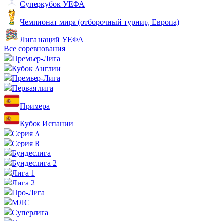
Суперкубок УЕФА
Чемпионат мира (отборочный турнир, Европа)
Лига наций УЕФА
Все соревнования
Премьер-Лига
Кубок Англии
Премьер-Лига
Первая лига
Примера
Кубок Испании
Серия А
Серия B
Бундеслига
Бундеслига 2
Лига 1
Лига 2
Про-Лига
МЛС
Суперлига