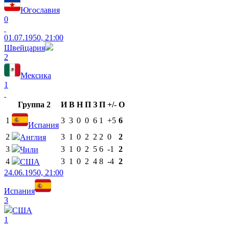
Югославия
0
01.07.1950, 21:00
Швейцария
2
Мексика
1
Группа 2
И
В
Н
П
З
П
+/-
О
1
3
3
0
0
6
1
+5
6
Испания
2
3
1
0
2
2
2
0
2
Англия
3
3
1
0
2
5
6
-1
2
Чили
4
3
1
0
2
4
8
-4
2
США
24.06.1950, 21:00
Испания
3
США
1