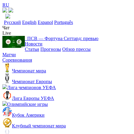
RU
Русский
English
Espanol
Português
Чат
Live
ПСВ ― Фортуна Ситтард: превью
Новости
Статьи
Прогнозы
Обзор прессы
Матчи
Соревнования
Чемпионат мира
Чемпионат Европы
Лига чемпионов УЕФА
Лига Европы УЕФА
Олимпийские игры
Кубок Америки
Клубный чемпионат мира