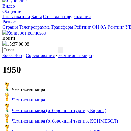
Суперлига
Видео
Общение
Пользователи
Баны
Отзывы и предложения
Разное
Страны
Телепрограмма
Трансферы
Рейтинг ФИФА
Рейтинг У
Конкурс прогнозов
Войти
15:37 08.08
Soccer365
›
Соревнования
›
Чемпионат мира
›
1950
Чемпионат мира
Чемпионат мира
Чемпионат мира (отборочный турнир, Европа)
Чемпионат мира (отборочный турнир, КОНМЕБОЛ)