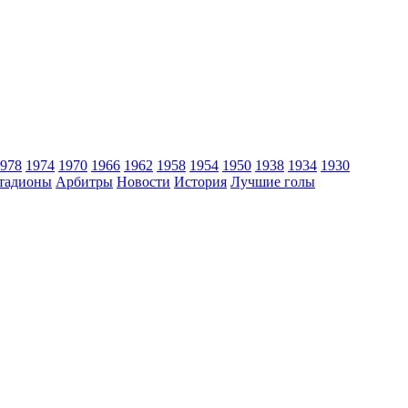
978
1974
1970
1966
1962
1958
1954
1950
1938
1934
1930
тадионы
Арбитры
Новости
История
Лучшие голы