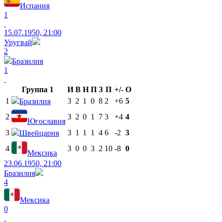
Испания
1
15.07.1950, 21:00
Уругвай
2
Бразилия
1
Группа 1
И
В
Н
П
З
П
+/-
О
1
3
2
1
0
8
2
+6
5
Бразилия
2
3
2
0
1
7
3
+4
4
Югославия
3
3
1
1
1
4
6
-2
3
Швейцария
4
3
0
0
3
2
10
-8
0
Мексика
23.06.1950, 21:00
Бразилия
4
Мексика
0