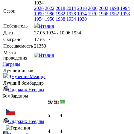
1934
2026
2022
2018
2014
2010
2006
2002
1998
1994
Сезон
1990
1986
1982
1978
1974
1970
1966
1962
1958
1954
1950
1938
1934
1930
Победитель
Италия
Дата
27.05.1934 - 10.06.1934
Сыграно
17 из 17
Посещаемость
21353
Место
проведения
Награды
Лучший игрок
Джузеппе Меацца
Лучший бомбардир
Олдржих Неедлы
Бомбардиры
5
4
Олдржих Неедлы
4
4