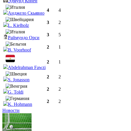
Эдмунд Конен
4
4
Анджело Скьявио
3
2
L. Kielholz
3
5
Раймундо Орси
2
1
B. Voorhoof
2
1
Abdelrahman Fawzi
2
2
S. Jonasson
2
2
G. Toldi
2
2
K. Hohmann
Новости