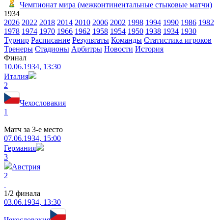
Чемпионат мира (межконтинентальные стыковые матчи)
1934
2026
2022
2018
2014
2010
2006
2002
1998
1994
1990
1986
1982
1978
1974
1970
1966
1962
1958
1954
1950
1938
1934
1930
Турнир
Расписание
Результаты
Команды
Статистика игроков
Тренеры
Стадионы
Арбитры
Новости
История
Финал
10.06.1934, 13:30
Италия
2
Чехословакия
1
Матч за 3-е место
07.06.1934, 15:00
Германия
3
Австрия
2
1/2 финала
03.06.1934, 13:30
Чехословакия