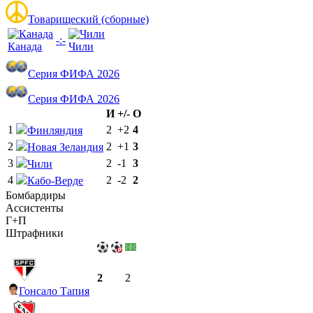
Товарищеский (сборные)
-:-
Канада
Чили
Серия ФИФА 2026
Серия ФИФА 2026
И
+/-
О
1
2
+2
4
Финляндия
2
2
+1
3
Новая Зеландия
3
2
-1
3
Чили
4
2
-2
2
Кабо-Верде
Бомбардиры
Ассистенты
Г+П
Штрафники
2
2
Гонсало Тапия