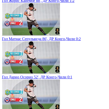
Гол Жорис Кайембе 88', ДР Конго-Чили 1:2
Гол Матиас Сепульведа 86', ДР Конго-Чили 0:2
Гол Дарио Осорио 52', ДР Конго-Чили 0:1