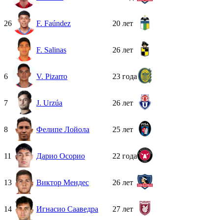
26
F. Faúndez
20 лет
F. Salinas
26 лет
6
V. Pizarro
23 года
7
J. Urzúa
26 лет
8
Фелипе Лойола
25 лет
11
Дарио Осорио
22 года
13
Виктор Мендес
26 лет
14
Игнасио Сааведра
27 лет