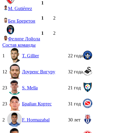
1
M. Gutiérrez
1
2
Бен Бреретон
1
2
Фелипе Лойола
Состав команды
1
T. Gillier
22 года
12
Лоуренс Вигуру
32 года
23
S. Mella
21 год
23
Брайан Кортес
31 год
2
F. Hormazabal
30 лет