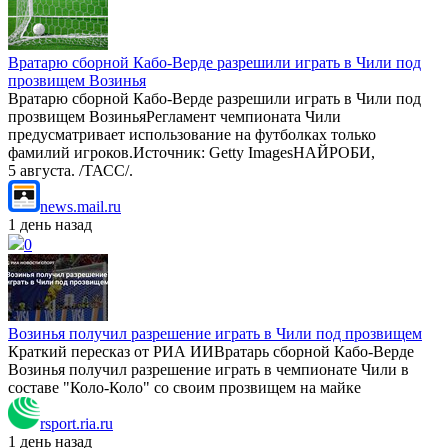
Вратарю сборной Кабо-Верде разрешили играть в Чили под
прозвищем Возинья
Вратарю сборной Кабо-Верде разрешили играть в Чили под
прозвищем ВозиньяРегламент чемпионата Чили
предусматривает использование на футболках только
фамилий игроков.Источник: Getty ImagesНАЙРОБИ,
5 августа. /ТАСС/.
news.mail.ru
1 день назад
0
Возинья получил разрешение играть в Чили под прозвищем
Краткий пересказ от РИА ИИВратарь сборной Кабо-Верде
Возинья получил разрешение играть в чемпионате Чили в
составе "Коло-Коло" со своим прозвищем на майке
rsport.ria.ru
1 день назад