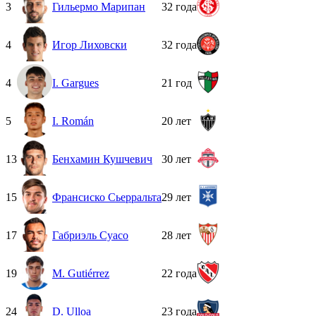
3
Гильермо Марипан
32 года
4
Игор Лиховски
32 года
4
I. Gargues
21 год
5
I. Román
20 лет
13
Бенхамин Кушчевич
30 лет
15
Франсиско Сьерральта
29 лет
17
Габриэль Суасо
28 лет
19
M. Gutiérrez
22 года
24
D. Ulloa
23 года