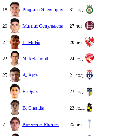
18
Родриго Эчеверрия
31 год
20
Матиас Сепульведа
27 лет
21
L. Millán
20 лет
22
N. Reichmuth
24 года
25
A. Arce
21 год
F. Ogaz
23 года
B. Chandía
23 года
7
Клементе Монтес
25 лет