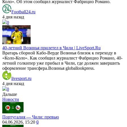
Коло». Об этом сообщил журналист Фабрицио Романо.
Football24.ru
4 дня назад
0
40-летний Возинья прилетел в Чили | LiveSport.Ru
Вратарь сборной Кабо-Верде Возинья близок к переходу в
«Коло-Коло». Как сообщил журналист Фабрицио Романо, 40-
летний голкипер уже прибыл в Чили, где должен завершить
оформление трансфера.Возинья globallookpress.
livesport.ru
4 дня назад
0
Дальше
Новости
Португалия ― Чили: превью
04.06.2026, 15:20
0