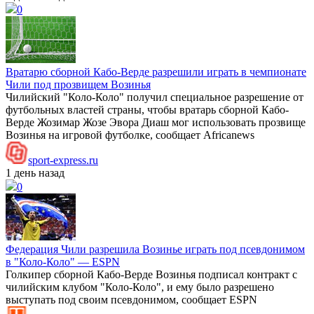
0
Вратарю сборной Кабо-Верде разрешили играть в чемпионате
Чили под прозвищем Возинья
Чилийский "Коло-Коло" получил специальное разрешение от
футбольных властей страны, чтобы вратарь сборной Кабо-
Верде Жозимар Жозе Эвора Диаш мог использовать прозвище
Возинья на игровой футболке, сообщает Africanews
sport-express.ru
1 день назад
0
Федерация Чили разрешила Возинье играть под псевдонимом
в "Коло‑Коло" — ESPN
Голкипер сборной Кабо-Верде Возинья подписал контракт с
чилийским клубом "Коло-Коло", и ему было разрешено
выступать под своим псевдонимом, сообщает ESPN