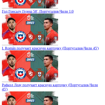
Гол Гонсалу Гедеш 58', Португалия-Чили 1:0
I. Román получает красную карточку (Португалия-Чили 45')
Рафаэл Леау получает красную карточку (Португалия-Чили
45')