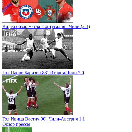
Видео обзор матча Португалия - Чили (2-1)
Гол Паоло Баризон 88', Италия-Чили 2:0
Гол Ивица Вастич 90', Чили-Австрия 1:1
Обзор прессы