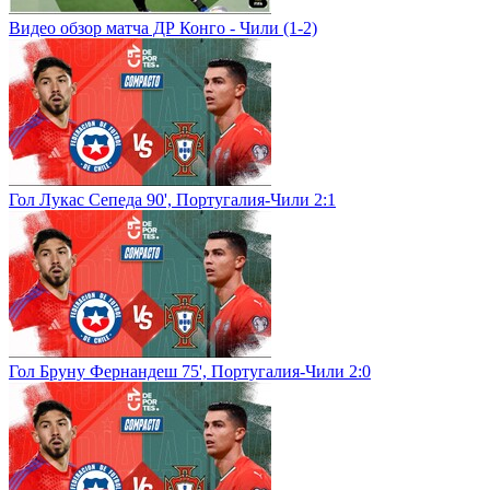
Видео обзор матча ДР Конго - Чили (1-2)
Гол Лукас Сепеда 90', Португалия-Чили 2:1
Гол Бруну Фернандеш 75', Португалия-Чили 2:0