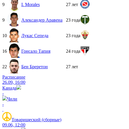
9
I. Morales
27 лет
9
Александер Аравена
23 года
10
Лукас Сепеда
23 года
16
Гонсало Тапия
24 года
22
Бен Бреретон
27 лет
Расписание
26.09, 16:00
Канада
-
Чили
-
Товарищеский (сборные)
09.06, 12:00