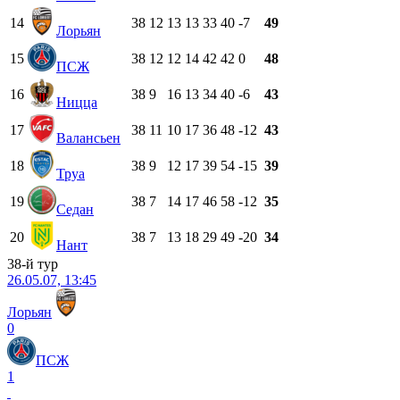
14
38
12
13
13
33
40
-7
49
Лорьян
15
38
12
12
14
42
42
0
48
ПСЖ
16
38
9
16
13
34
40
-6
43
Ницца
17
38
11
10
17
36
48
-12
43
Валансьен
18
38
9
12
17
39
54
-15
39
Труа
19
38
7
14
17
46
58
-12
35
Седан
20
38
7
13
18
29
49
-20
34
Нант
38-й тур
26.05.07, 13:45
Лорьян
0
ПСЖ
1