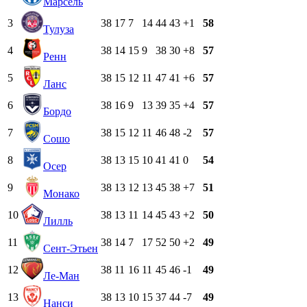
Марсель
3
38
17
7
14
44
43
+1
58
Тулуза
4
38
14
15
9
38
30
+8
57
Ренн
5
38
15
12
11
47
41
+6
57
Ланс
6
38
16
9
13
39
35
+4
57
Бордо
7
38
15
12
11
46
48
-2
57
Сошо
8
38
13
15
10
41
41
0
54
Осер
9
38
13
12
13
45
38
+7
51
Монако
10
38
13
11
14
45
43
+2
50
Лилль
11
38
14
7
17
52
50
+2
49
Сент-Этьен
12
38
11
16
11
45
46
-1
49
Ле-Ман
13
38
13
10
15
37
44
-7
49
Нанси