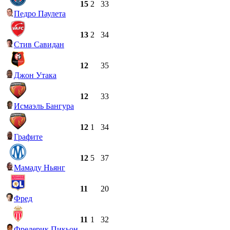
15
2
33
Педро Паулета
13
2
34
Стив Савидан
12
35
Джон Утака
12
33
Исмаэль Бангура
12
1
34
Графите
12
5
37
Мамаду Ньянг
11
20
Фред
11
1
32
Фредерик Пикьон