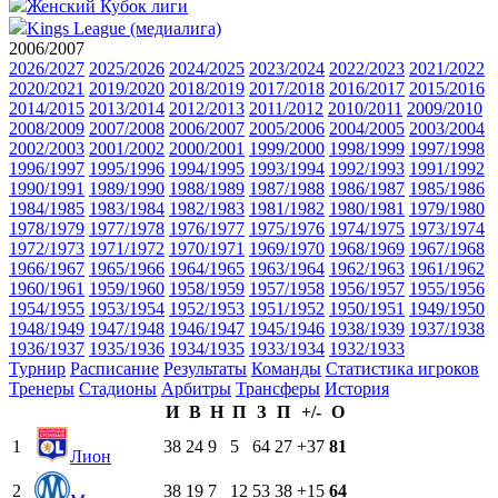
Женский Кубок лиги
Kings League (медиалига)
2006/2007
2026/2027
2025/2026
2024/2025
2023/2024
2022/2023
2021/2022
2020/2021
2019/2020
2018/2019
2017/2018
2016/2017
2015/2016
2014/2015
2013/2014
2012/2013
2011/2012
2010/2011
2009/2010
2008/2009
2007/2008
2006/2007
2005/2006
2004/2005
2003/2004
2002/2003
2001/2002
2000/2001
1999/2000
1998/1999
1997/1998
1996/1997
1995/1996
1994/1995
1993/1994
1992/1993
1991/1992
1990/1991
1989/1990
1988/1989
1987/1988
1986/1987
1985/1986
1984/1985
1983/1984
1982/1983
1981/1982
1980/1981
1979/1980
1978/1979
1977/1978
1976/1977
1975/1976
1974/1975
1973/1974
1972/1973
1971/1972
1970/1971
1969/1970
1968/1969
1967/1968
1966/1967
1965/1966
1964/1965
1963/1964
1962/1963
1961/1962
1960/1961
1959/1960
1958/1959
1957/1958
1956/1957
1955/1956
1954/1955
1953/1954
1952/1953
1951/1952
1950/1951
1949/1950
1948/1949
1947/1948
1946/1947
1945/1946
1938/1939
1937/1938
1936/1937
1935/1936
1934/1935
1933/1934
1932/1933
Турнир
Расписание
Результаты
Команды
Статистика игроков
Тренеры
Стадионы
Арбитры
Трансферы
История
И
В
Н
П
З
П
+/-
О
1
38
24
9
5
64
27
+37
81
Лион
2
38
19
7
12
53
38
+15
64