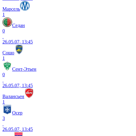
Марсель
1
Седан
0
26.05.07, 13:45
Сошо
1
Сент-Этьен
0
26.05.07, 13:45
Валансьен
1
Осер
3
26.05.07, 13:45