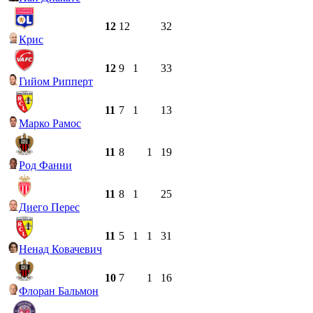
12
12
32
Крис
12
9
1
33
Гийом Рипперт
11
7
1
13
Марко Рамос
11
8
1
19
Род Фанни
11
8
1
25
Диего Перес
11
5
1
1
31
Ненад Ковачевич
10
7
1
16
Флоран Бальмон