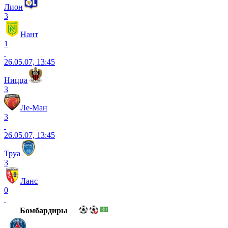
Лион
3
Нант
1
26.05.07, 13:45
Ницца
3
Ле-Ман
3
26.05.07, 13:45
Труа
3
Ланс
0
Бомбардиры