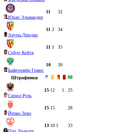
11
32
Юхан Эльмандер
11
2
34
Аруна Диндан
11
1
35
Сейду Кейта
10
30
Бафетимби Гомис
Штрафники
15
12
1
25
Сирил Руль
15
15
28
Йерко Леко
13
10
1
33
Пап Диакате