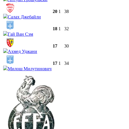
20
1
38
Салах Джебайли
18
1
32
Гай Ван Сэм
17
30
Ахмед Уджани
17
1
34
Милош Милутинович