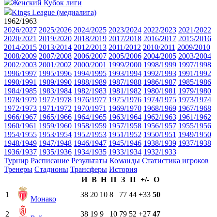
Женский Кубок лиги
Kings League (медиалига)
1962/1963
2026/2027
2025/2026
2024/2025
2023/2024
2022/2023
2021/2022
2020/2021
2019/2020
2018/2019
2017/2018
2016/2017
2015/2016
2014/2015
2013/2014
2012/2013
2011/2012
2010/2011
2009/2010
2008/2009
2007/2008
2006/2007
2005/2006
2004/2005
2003/2004
2002/2003
2001/2002
2000/2001
1999/2000
1998/1999
1997/1998
1996/1997
1995/1996
1994/1995
1993/1994
1992/1993
1991/1992
1990/1991
1989/1990
1988/1989
1987/1988
1986/1987
1985/1986
1984/1985
1983/1984
1982/1983
1981/1982
1980/1981
1979/1980
1978/1979
1977/1978
1976/1977
1975/1976
1974/1975
1973/1974
1972/1973
1971/1972
1970/1971
1969/1970
1968/1969
1967/1968
1966/1967
1965/1966
1964/1965
1963/1964
1962/1963
1961/1962
1960/1961
1959/1960
1958/1959
1957/1958
1956/1957
1955/1956
1954/1955
1953/1954
1952/1953
1951/1952
1950/1951
1949/1950
1948/1949
1947/1948
1946/1947
1945/1946
1938/1939
1937/1938
1936/1937
1935/1936
1934/1935
1933/1934
1932/1933
Турнир
Расписание
Результаты
Команды
Статистика игроков
Тренеры
Стадионы
Трансферы
История
И
В
Н
П
З
П
+/-
О
1
38
20
10
8
77
44
+33
50
Монако
2
38
19
9
10
79
52
+27
47