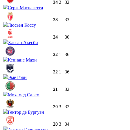
34
2
32
Серж Маснагетти
28
33
Люсьен Коссу
24
30
Хассан Акесби
22
1
36
Кеннане Махи
22
1
36
Эме Гори
21
32
Мохамед Салем
20
3
32
Гектор де Бургуэн
20
3
34
Антуан Грошульски