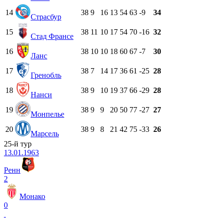
14
38
9
16
13
54
63
-9
34
Страсбур
15
38
11
10
17
54
70
-16
32
Стад Франсе
16
38
10
10
18
60
67
-7
30
Ланс
17
38
7
14
17
36
61
-25
28
Гренобль
18
38
9
10
19
37
66
-29
28
Нанси
19
38
9
9
20
50
77
-27
27
Монпелье
20
38
9
8
21
42
75
-33
26
Марсель
25-й тур
13.01.1963
Ренн
2
Монако
0