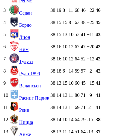
Реймс
3
38
19
8
11
68
46
+22
46
Седан
4
38
15
15
8
63
38
+25
45
Бордо
5
38
15
13
10
52
41
+11
43
Лион
6
38
16
10
12
67
47
+20
42
Ним
7
38
16
10
12
64
52
+12
42
Тулуза
8
38
18
6
14
59
57
+2
42
Руан 1899
9
38
13
15
10
60
45
+15
41
Валансьен
10
38
14
13
11
80
71
+9
41
Расинг Париж
11
38
14
13
11
69
71
-2
41
Ренн
12
38
14
10
14
64
79
-15
38
Ницца
13
38
13
11
14
51
64
-13
37
Анже