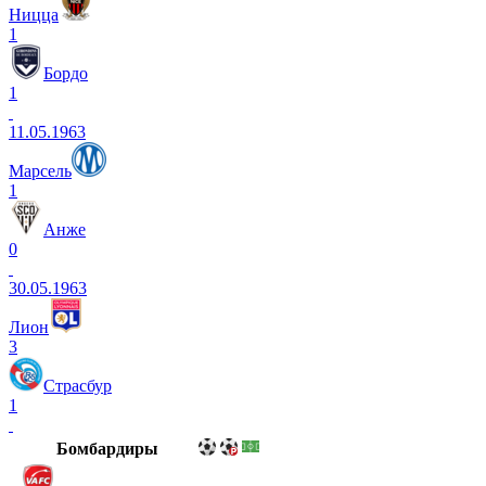
Ницца
1
Бордо
1
11.05.1963
Марсель
1
Анже
0
30.05.1963
Лион
3
Страсбур
1
Бомбардиры