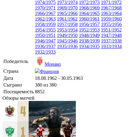
1974/1975
1973/1974
1972/1973
1971/1972
1970/1971
1969/1970
1968/1969
1967/1968
1966/1967
1965/1966
1964/1965
1963/1964
1962/1963
1961/1962
1960/1961
1959/1960
1958/1959
1957/1958
1956/1957
1955/1956
1954/1955
1953/1954
1952/1953
1951/1952
1950/1951
1949/1950
1948/1949
1947/1948
1946/1947
1945/1946
1938/1939
1937/1938
1936/1937
1935/1936
1934/1935
1933/1934
1932/1933
Победитель
Монако
Страна
Франция
Дата
18.08.1962 - 30.05.1963
Сыграно
380 из 380
Посещаемость
8852
Обзоры матчей