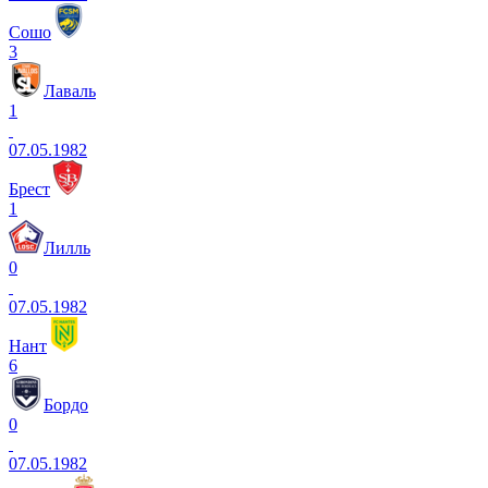
Сошо
3
Лаваль
1
07.05.1982
Брест
1
Лилль
0
07.05.1982
Нант
6
Бордо
0
07.05.1982