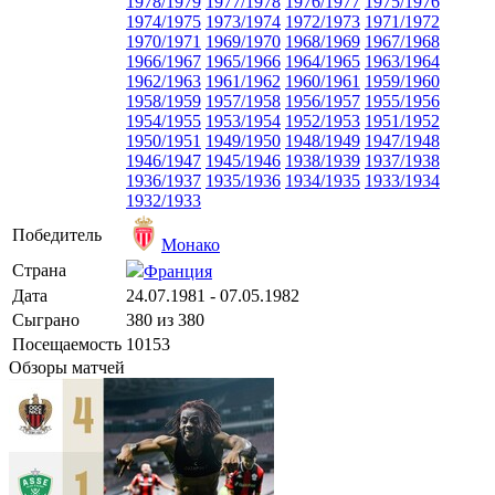
1978/1979
1977/1978
1976/1977
1975/1976
1974/1975
1973/1974
1972/1973
1971/1972
1970/1971
1969/1970
1968/1969
1967/1968
1966/1967
1965/1966
1964/1965
1963/1964
1962/1963
1961/1962
1960/1961
1959/1960
1958/1959
1957/1958
1956/1957
1955/1956
1954/1955
1953/1954
1952/1953
1951/1952
1950/1951
1949/1950
1948/1949
1947/1948
1946/1947
1945/1946
1938/1939
1937/1938
1936/1937
1935/1936
1934/1935
1933/1934
1932/1933
Победитель
Монако
Страна
Франция
Дата
24.07.1981 - 07.05.1982
Сыграно
380 из 380
Посещаемость
10153
Обзоры матчей