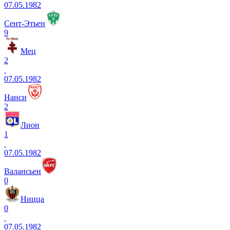
07.05.1982
Сент-Этьен
9
Мец
2
07.05.1982
Нанси
2
Лион
1
07.05.1982
Валансьен
0
Ницца
0
07.05.1982