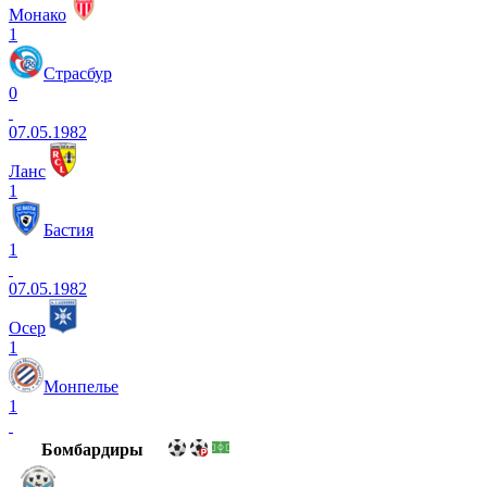
Монако
1
Страсбур
0
07.05.1982
Ланс
1
Бастия
1
07.05.1982
Осер
1
Монпелье
1
Бомбардиры