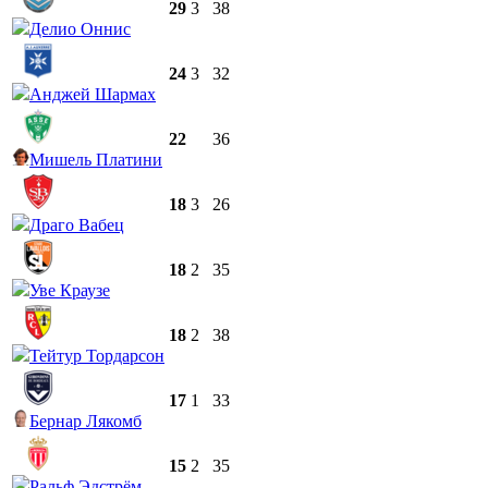
29
3
38
Делио Оннис
24
3
32
Анджей Шармах
22
36
Мишель Платини
18
3
26
Драго Вабец
18
2
35
Уве Краузе
18
2
38
Тейтур Тордарсон
17
1
33
Бернар Лякомб
15
2
35
Ральф Эдстрём