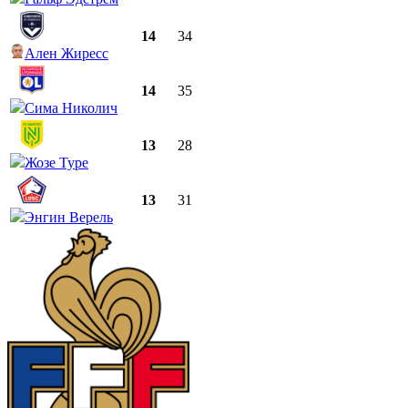
14
34
Ален Жиресс
14
35
Сима Николич
13
28
Жозе Туре
13
31
Энгин Верель