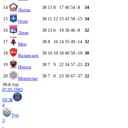
14
38
13
8
17
46
54
-8
34
Лилль
15
38
11
12
15
43
58
-15
34
Осер
16
38
13
6
19
38
46
-8
32
Лион
17
38
8
16
14
35
49
-14
32
Мец
18
38
10
10
18
40
59
-19
30
Валансьен
19
38
7
9
22
34
57
-23
23
Ницца
20
38
7
8
23
30
67
-37
22
Монпелье
38-й тур
07.05.1982
ПСЖ
4
Тур
3