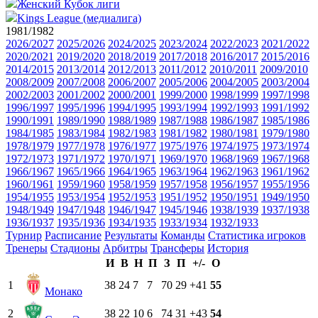
Женский Кубок лиги
Kings League (медиалига)
1981/1982
2026/2027
2025/2026
2024/2025
2023/2024
2022/2023
2021/2022
2020/2021
2019/2020
2018/2019
2017/2018
2016/2017
2015/2016
2014/2015
2013/2014
2012/2013
2011/2012
2010/2011
2009/2010
2008/2009
2007/2008
2006/2007
2005/2006
2004/2005
2003/2004
2002/2003
2001/2002
2000/2001
1999/2000
1998/1999
1997/1998
1996/1997
1995/1996
1994/1995
1993/1994
1992/1993
1991/1992
1990/1991
1989/1990
1988/1989
1987/1988
1986/1987
1985/1986
1984/1985
1983/1984
1982/1983
1981/1982
1980/1981
1979/1980
1978/1979
1977/1978
1976/1977
1975/1976
1974/1975
1973/1974
1972/1973
1971/1972
1970/1971
1969/1970
1968/1969
1967/1968
1966/1967
1965/1966
1964/1965
1963/1964
1962/1963
1961/1962
1960/1961
1959/1960
1958/1959
1957/1958
1956/1957
1955/1956
1954/1955
1953/1954
1952/1953
1951/1952
1950/1951
1949/1950
1948/1949
1947/1948
1946/1947
1945/1946
1938/1939
1937/1938
1936/1937
1935/1936
1934/1935
1933/1934
1932/1933
Турнир
Расписание
Результаты
Команды
Статистика игроков
Тренеры
Стадионы
Арбитры
Трансферы
История
И
В
Н
П
З
П
+/-
О
1
38
24
7
7
70
29
+41
55
Монако
2
38
22
10
6
74
31
+43
54