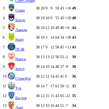
Сент-Этьен
3
38
20
9
9
59
43
+16
49
Сошо
4
38
19
10
9
55
45
+10
48
Бордо
5
38
16
12
10
49
40
+9
44
Лаваль
6
38
19
5
14
64
34
+30
43
Нант
7
38
17
9
12
58
45
+13
43
ПСЖ
8
38
13
13
12
50
52
-2
39
Нанси
9
38
14
10
14
48
57
-9
38
Брест
10
38
12
12
14
41
41
0
36
Страсбур
11
38
14
7
17
61
59
+2
35
Тур
12
38
12
11
15
43
65
-22
35
Бастия
13
38
12
10
16
44
51
-7
34
Ланс