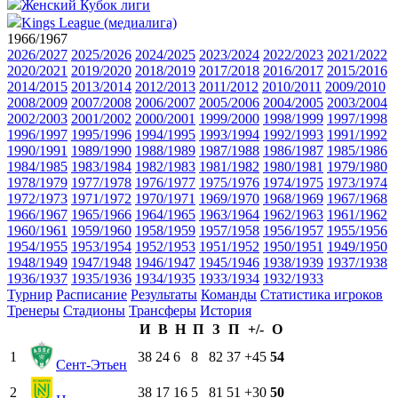
Женский Кубок лиги
Kings League (медиалига)
1966/1967
2026/2027
2025/2026
2024/2025
2023/2024
2022/2023
2021/2022
2020/2021
2019/2020
2018/2019
2017/2018
2016/2017
2015/2016
2014/2015
2013/2014
2012/2013
2011/2012
2010/2011
2009/2010
2008/2009
2007/2008
2006/2007
2005/2006
2004/2005
2003/2004
2002/2003
2001/2002
2000/2001
1999/2000
1998/1999
1997/1998
1996/1997
1995/1996
1994/1995
1993/1994
1992/1993
1991/1992
1990/1991
1989/1990
1988/1989
1987/1988
1986/1987
1985/1986
1984/1985
1983/1984
1982/1983
1981/1982
1980/1981
1979/1980
1978/1979
1977/1978
1976/1977
1975/1976
1974/1975
1973/1974
1972/1973
1971/1972
1970/1971
1969/1970
1968/1969
1967/1968
1966/1967
1965/1966
1964/1965
1963/1964
1962/1963
1961/1962
1960/1961
1959/1960
1958/1959
1957/1958
1956/1957
1955/1956
1954/1955
1953/1954
1952/1953
1951/1952
1950/1951
1949/1950
1948/1949
1947/1948
1946/1947
1945/1946
1938/1939
1937/1938
1936/1937
1935/1936
1934/1935
1933/1934
1932/1933
Турнир
Расписание
Результаты
Команды
Статистика игроков
Тренеры
Стадионы
Трансферы
История
И
В
Н
П
З
П
+/-
О
1
38
24
6
8
82
37
+45
54
Сент-Этьен
2
38
17
16
5
81
51
+30
50