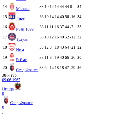
14
38
10
14
14
44
44
0
34
Монако
15
38
10
14
14
40
56
-16
34
Лион
16
38
11
11
16
37
44
-7
33
Руан 1899
17
38
10
12
16
40
52
-12
32
Тулуза
18
38
12
8
18
43
64
-21
32
Ним
19
38
11
8
19
40
66
-26
30
Реймс
20
38
6
14
18
18
47
-29
26
Стад Франсе
38-й тур
09.06.1967
Ницца
0
Стад Франсе
0