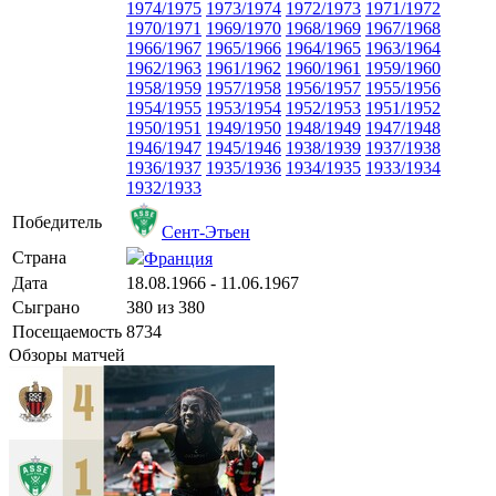
1974/1975
1973/1974
1972/1973
1971/1972
1970/1971
1969/1970
1968/1969
1967/1968
1966/1967
1965/1966
1964/1965
1963/1964
1962/1963
1961/1962
1960/1961
1959/1960
1958/1959
1957/1958
1956/1957
1955/1956
1954/1955
1953/1954
1952/1953
1951/1952
1950/1951
1949/1950
1948/1949
1947/1948
1946/1947
1945/1946
1938/1939
1937/1938
1936/1937
1935/1936
1934/1935
1933/1934
1932/1933
Победитель
Сент-Этьен
Страна
Франция
Дата
18.08.1966 - 11.06.1967
Сыграно
380 из 380
Посещаемость
8734
Обзоры матчей