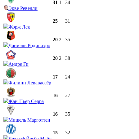
31
1
34
Эрве Ревелли
25
31
Жорж Лек
20
2
35
Даниэль Родигиэро
20
2
38
Андре Ги
17
24
Филипп Левавассёр
16
27
Жан-Пьер Серра
16
35
Мишель Марготтен
15
32
Джозеф Йегба Майя