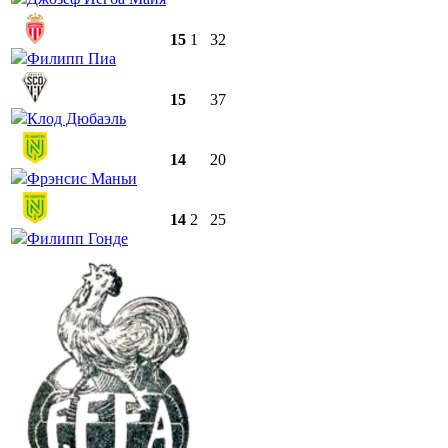
15
1
32
Филипп Пиа
15
37
Клод Дюбаэль
14
20
Фрэнсис Маньи
14
2
25
Филипп Гонде