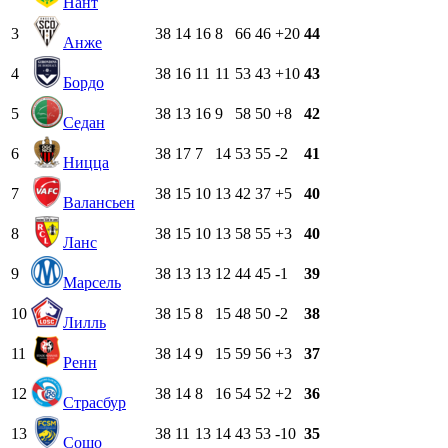
Нант
3
38
14
16
8
66
46
+20
44
Анже
4
38
16
11
11
53
43
+10
43
Бордо
5
38
13
16
9
58
50
+8
42
Седан
6
38
17
7
14
53
55
-2
41
Ницца
7
38
15
10
13
42
37
+5
40
Валансьен
8
38
15
10
13
58
55
+3
40
Ланс
9
38
13
13
12
44
45
-1
39
Марсель
10
38
15
8
15
48
50
-2
38
Лилль
11
38
14
9
15
59
56
+3
37
Ренн
12
38
14
8
16
54
52
+2
36
Страсбур
13
38
11
13
14
43
53
-10
35
Сошо