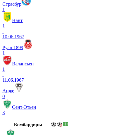
Страсбур
1
Нант
1
10.06.1967
Руан 1899
1
Валансьен
1
11.06.1967
Анже
0
Сент-Этьен
3
Бомбардиры