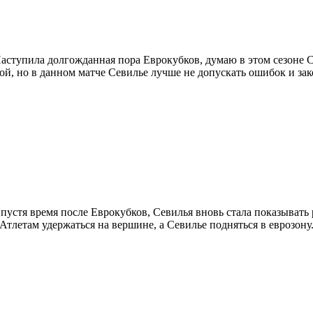
Наступила долгожданная пора Еврокубков, думаю в этом сезоне 
вой, но в данном матче Севилье лучше не допускать ошибок и зак
Спустя время после Еврокубков, Севилья вновь стала показыват
Атлетам удержаться на вершине, а Севилье подняться в еврозону.