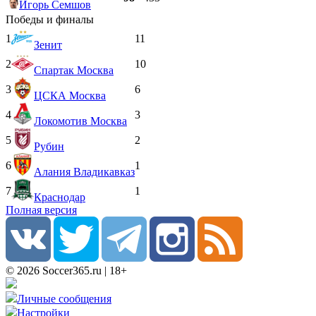
Игорь Семшов
Победы и финалы
1
11
Зенит
2
10
Спартак Москва
3
6
ЦСКА Москва
4
3
Локомотив Москва
5
2
Рубин
6
1
Алания Владикавказ
7
1
Краснодар
Полная версия
© 2026 Soccer365.ru | 18+
Личные сообщения
Настройки