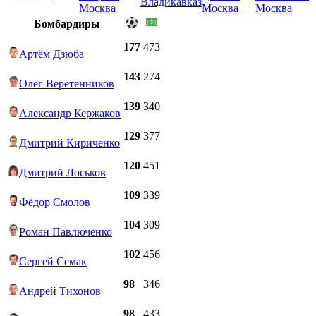
Владикавказ
Москва
Москва
Москва
Бомбардиры
177
473
Артём Дзюба
143
274
Олег Веретенников
139
340
Александр Кержаков
129
377
Дмитрий Кириченко
120
451
Дмитрий Лоськов
109
339
Фёдор Смолов
104
309
Роман Павлюченко
102
456
Сергей Семак
98
346
Андрей Тихонов
98
433