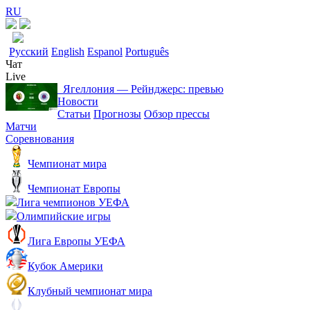
RU
Русский
English
Espanol
Português
Чат
Live
Ягеллония ― Рейнджерс: превью
Новости
Статьи
Прогнозы
Обзор прессы
Матчи
Соревнования
Чемпионат мира
Чемпионат Европы
Лига чемпионов УЕФА
Олимпийские игры
Лига Европы УЕФА
Кубок Америки
Клубный чемпионат мира