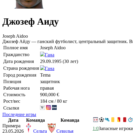
Джозеф Аиду
Joseph Aidoo
Джозеф Айду — ганский футболист, центральный защитник. Вы
Полное имя
Joseph Aidoo
Гражданство
Гана
Дата рождения
29.09.1995 (30 лет)
Страна рождения
Гана
Город рождения
Tema
Позиция
защитник
Рабочая нога
правая
Стоимость
900,000 €
Рост/вес
184 см / 80 кг
Ссылки
Последние игры
Дата
Команда
Команда
Примера
1:0
Запасные игрок
23.05.2026
Сельта
Севилья