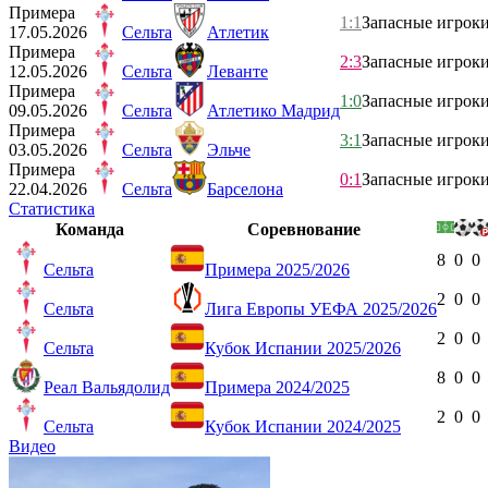
Примера
1:1
Запасные игрок
17.05.2026
Сельта
Атлетик
Примера
2:3
Запасные игрок
12.05.2026
Сельта
Леванте
Примера
1:0
Запасные игрок
09.05.2026
Сельта
Атлетико Мадрид
Примера
3:1
Запасные игрок
03.05.2026
Сельта
Эльче
Примера
0:1
Запасные игрок
22.04.2026
Сельта
Барселона
Статистика
Команда
Соревнование
8
0
0
Сельта
Примера 2025/2026
2
0
0
Сельта
Лига Европы УЕФА 2025/2026
2
0
0
Сельта
Кубок Испании 2025/2026
8
0
0
Реал Вальядолид
Примера 2024/2025
2
0
0
Сельта
Кубок Испании 2024/2025
Видео