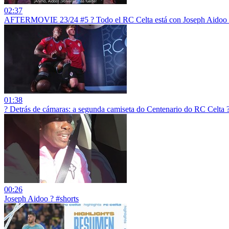
02:37
AFTERMOVIE 23/24 #5 ? Todo el RC Celta está con Joseph Aidoo 
01:38
? Detrás de cámaras: a segunda camiseta do Centenario do RC Celta 
00:26
Joseph Aidoo ? #shorts