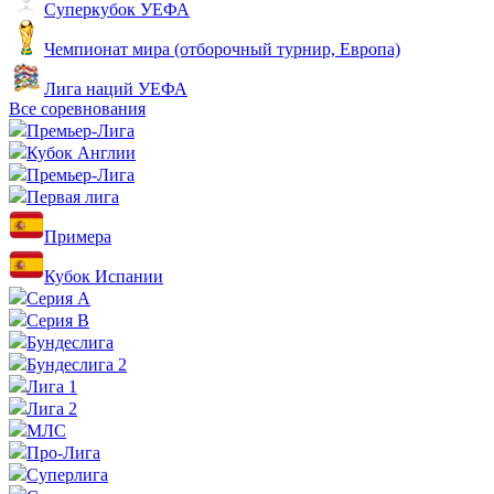
Суперкубок УЕФА
Чемпионат мира (отборочный турнир, Европа)
Лига наций УЕФА
Все соревнования
Премьер-Лига
Кубок Англии
Премьер-Лига
Первая лига
Примера
Кубок Испании
Серия А
Серия B
Бундеслига
Бундеслига 2
Лига 1
Лига 2
МЛС
Про-Лига
Суперлига