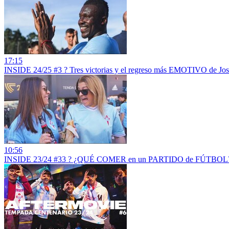
17:15
INSIDE 24/25 #3 ? Tres victorias y el regreso más EMOTIVO de Jos
10:56
INSIDE 23/24 #33 ? ¿QUÉ COMER en un PARTIDO de FÚTBOL?