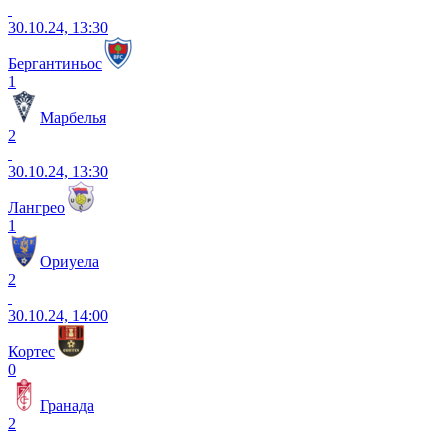
30.10.24, 13:30
Бергантиньос
1
Марбелья
2
30.10.24, 13:30
Лангрео
1
Ориуела
2
30.10.24, 14:00
Кортес
0
Гранада
2