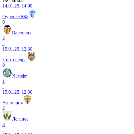
1/8 финала
14.01.25, 14:00
Оуренсе КФ
0
Валенсия
2
15.01.25, 12:30
Понтеведра
0
Хетафе
1
15.01.25, 12:30
Альмерия
2
Леганес
3