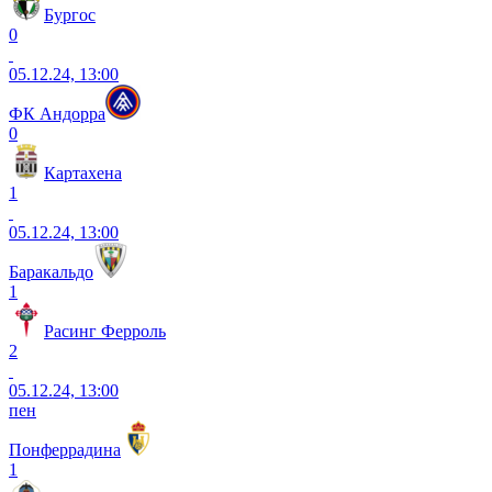
Бургос
0
05.12.24, 13:00
ФК Андорра
0
Картахена
1
05.12.24, 13:00
Баракальдо
1
Расинг Ферроль
2
05.12.24, 13:00
пен
Понферрадина
1