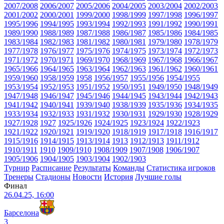
2007/2008
2006/2007
2005/2006
2004/2005
2003/2004
2002/2003
2001/2002
2000/2001
1999/2000
1998/1999
1997/1998
1996/1997
1995/1996
1994/1995
1993/1994
1992/1993
1991/1992
1990/1991
1989/1990
1988/1989
1987/1988
1986/1987
1985/1986
1984/1985
1983/1984
1982/1983
1981/1982
1980/1981
1979/1980
1978/1979
1977/1978
1976/1977
1975/1976
1974/1975
1973/1974
1972/1973
1971/1972
1970/1971
1969/1970
1968/1969
1967/1968
1966/1967
1965/1966
1964/1965
1963/1964
1962/1963
1961/1962
1960/1961
1959/1960
1958/1959
1958
1956/1957
1955/1956
1954/1955
1953/1954
1952/1953
1951/1952
1950/1951
1949/1950
1948/1949
1947/1948
1946/1947
1945/1946
1944/1945
1943/1944
1942/1943
1941/1942
1940/1941
1939/1940
1938/1939
1935/1936
1934/1935
1933/1934
1932/1933
1931/1932
1930/1931
1929/1930
1928/1929
1927/1928
1927
1925/1926
1924/1925
1923/1924
1922/1923
1921/1922
1920/1921
1919/1920
1918/1919
1917/1918
1916/1917
1915/1916
1914/1915
1913/1914
1913
1912/1913
1911/1912
1910/1911
1910
1909/1910
1908/1909
1907/1908
1906/1907
1905/1906
1904/1905
1903/1904
1902/1903
Турнир
Расписание
Результаты
Команды
Статистика игроков
Тренеры
Стадионы
Новости
История
Лучшие голы
Финал
26.04.25, 16:00
Барселона
3