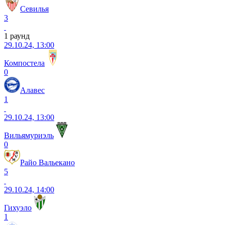
Севилья
3
1 раунд
29.10.24, 13:00
Компостела
0
Алавес
1
29.10.24, 13:00
Вильямуриэль
0
Райо Вальекано
5
29.10.24, 14:00
Гихуэло
1