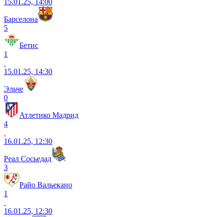
15.01.25, 14:00
Барселона
5
Бетис
1
15.01.25, 14:30
Эльче
0
Атлетико Мадрид
4
16.01.25, 12:30
Реал Сосьедад
3
Райо Вальекано
1
16.01.25, 12:30