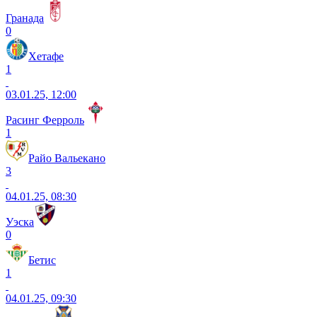
Гранада
0
Хетафе
1
03.01.25, 12:00
Расинг Ферроль
1
Райо Вальекано
3
04.01.25, 08:30
Уэска
0
Бетис
1
04.01.25, 09:30