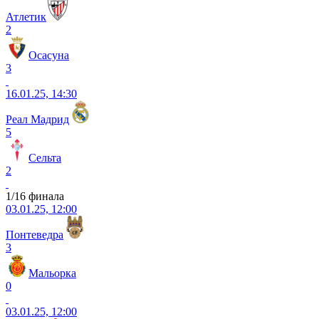
Атлетик
2
Осасуна
3
16.01.25, 14:30
Реал Мадрид
5
Сельта
2
1/16 финала
03.01.25, 12:00
Понтеведра
3
Мальорка
0
03.01.25, 12:00