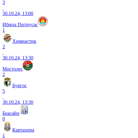
3
30.10.24, 13:00
Ибица Питиусас
1
Химнастик
2
30.10.24, 13:30
Мостолес
2
Бургос
5
30.10.24, 13:30
Беасайн
0
Картахена
1