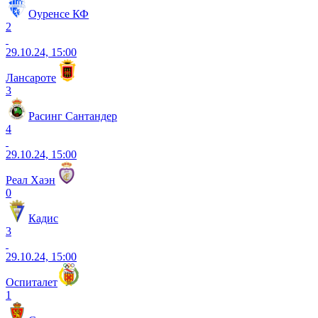
Оуренсе КФ
2
29.10.24, 15:00
Лансароте
3
Расинг Сантандер
4
29.10.24, 15:00
Реал Хаэн
0
Кадис
3
29.10.24, 15:00
Оспиталет
1