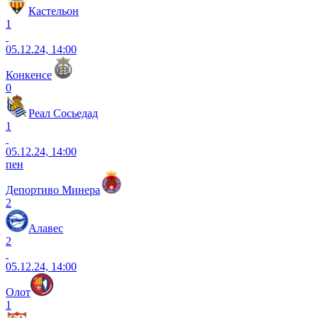
Кастельон
1
05.12.24, 14:00
Конкенсе
0
Реал Сосьедад
1
05.12.24, 14:00
пен
Депортиво Минера
2
Алавес
2
05.12.24, 14:00
Олот
1