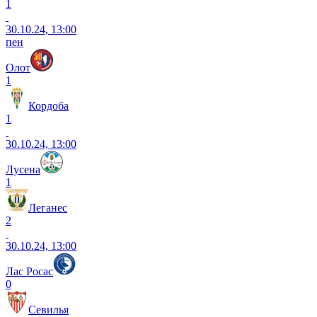
1
30.10.24, 13:00
пен
Олот
1
Кордоба
1
30.10.24, 13:00
Лусена
1
Леганес
2
30.10.24, 13:00
Лас Росас
0
Севилья