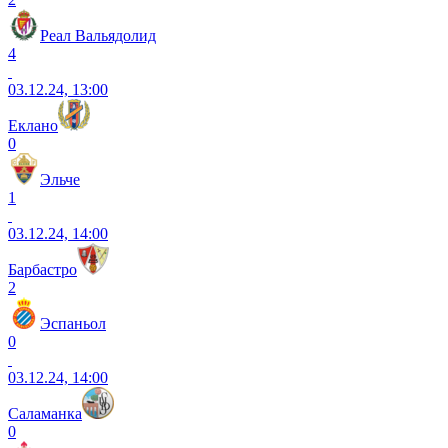
Реал Вальядолид
4
03.12.24, 13:00
Еклано
0
Эльче
1
03.12.24, 14:00
Барбастро
2
Эспаньол
0
03.12.24, 14:00
Саламанка
0