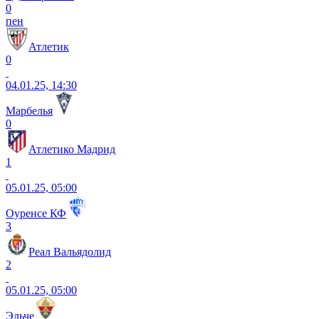
0
пен
Атлетик
0
04.01.25, 14:30
Марбелья
0
Атлетико Мадрид
1
05.01.25, 05:00
Оуренсе КФ
3
Реал Вальядолид
2
05.01.25, 05:00
Эльче