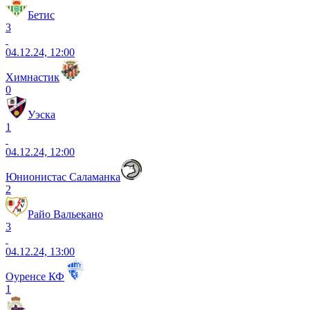
Бетис
3
04.12.24, 12:00
Химнастик
0
Уэска
1
04.12.24, 12:00
Юнионистас Саламанка
2
Райо Вальекано
3
04.12.24, 13:00
Оуренсе КФ
1