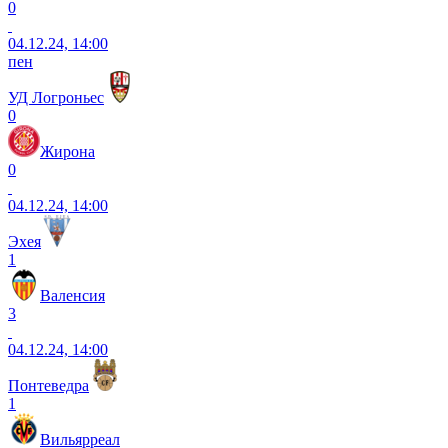
0
04.12.24, 14:00
пен
УД Логроньес
0
Жирона
0
04.12.24, 14:00
Эхея
1
Валенсия
3
04.12.24, 14:00
Понтеведра
1
Вильярреал