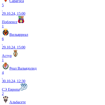
Сарагоса
5
29.10.24, 15:00
Побленсе
1
Вильярреал
6
29.10.24, 15:00
Астур
1
Реал Вальядолид
4
30.10.24, 12:30
СЭ Европа
2
Альбасете