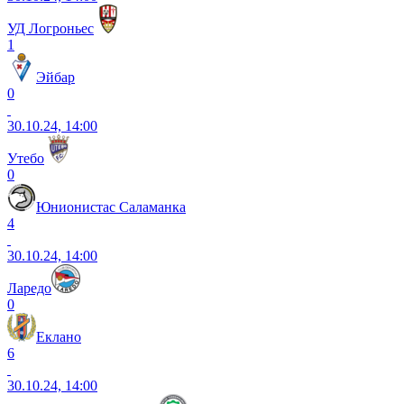
УД Логроньес
1
Эйбар
0
30.10.24, 14:00
Утебо
0
Юнионистас Саламанка
4
30.10.24, 14:00
Ларедо
0
Еклано
6
30.10.24, 14:00