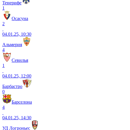
Тенерифе
1
Осасуна
2
04.01.25, 10:30
Альмерия
4
Севилья
1
04.01.25, 12:00
Барбастро
0
Барселона
4
04.01.25, 14:30
УД Логроньес