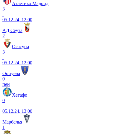
Атлетико Мадрид
3
05.12.24, 12:00
АД Сеута
2
Осасуна
3
05.12.24, 12:00
Ориуела
0
пен
Хетафе
0
05.12.24, 13:00
Марбелья
1