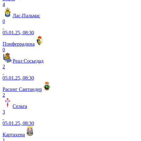
4
Лас-Пальмас
0
05.01.25, 08:30
Понферрадина
0
Реал Сосьедад
2
05.01.25, 08:30
Расинг Сантандер
2
Сельта
3
05.01.25, 08:30
Картахена
1