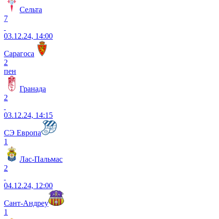
Сельта
7
03.12.24, 14:00
Сарагоса
2
пен
Гранада
2
03.12.24, 14:15
СЭ Европа
1
Лас-Пальмас
2
04.12.24, 12:00
Сант-Андреу
1