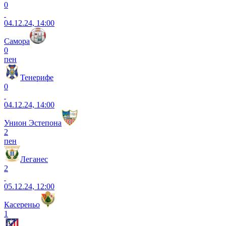
0
04.12.24, 14:00
Самора
0
пен
Тенерифе
0
04.12.24, 14:00
Унион Эстепона
2
пен
Леганес
2
05.12.24, 12:00
Касереньо
1