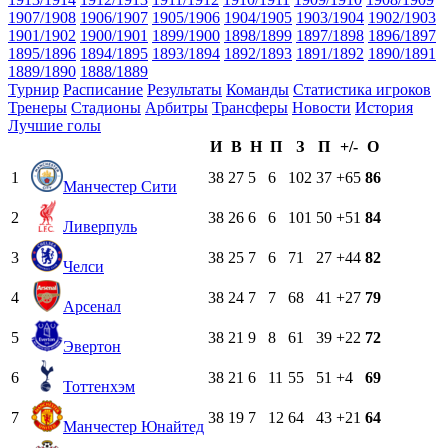
1907/1908
1906/1907
1905/1906
1904/1905
1903/1904
1902/1903
1901/1902
1900/1901
1899/1900
1898/1899
1897/1898
1896/1897
1895/1896
1894/1895
1893/1894
1892/1893
1891/1892
1890/1891
1889/1890
1888/1889
Турнир
Расписание
Результаты
Команды
Статистика игроков
Тренеры
Стадионы
Арбитры
Трансферы
Новости
История
Лучшие голы
И
В
Н
П
З
П
+/-
О
1
38
27
5
6
102
37
+65
86
Манчестер Сити
2
38
26
6
6
101
50
+51
84
Ливерпуль
3
38
25
7
6
71
27
+44
82
Челси
4
38
24
7
7
68
41
+27
79
Арсенал
5
38
21
9
8
61
39
+22
72
Эвертон
6
38
21
6
11
55
51
+4
69
Тоттенхэм
7
38
19
7
12
64
43
+21
64
Манчестер Юнайтед