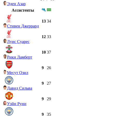
Эден Азар
Ассистенты
13
34
Стивен Джеррард
12
33
Луис Суарес
10
37
Рики Ламберт
9
26
Месут Озил
9
27
Давид Сильва
9
29
Уэйн Руни
9
35