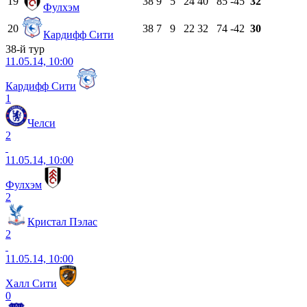
19
38
9
5
24
40
85
-45
32
Фулхэм
20
38
7
9
22
32
74
-42
30
Кардифф Сити
38-й тур
11.05.14, 10:00
Кардифф Сити
1
Челси
2
11.05.14, 10:00
Фулхэм
2
Кристал Пэлас
2
11.05.14, 10:00
Халл Сити
0