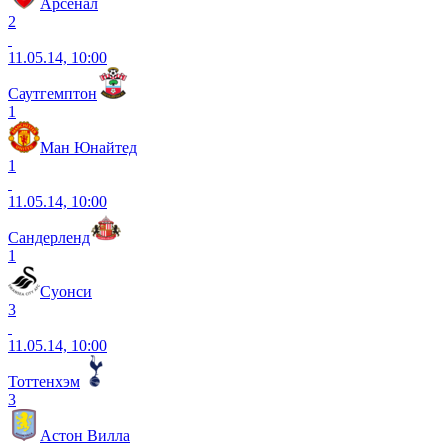
Арсенал
2
11.05.14, 10:00
Саутгемптон
1
Ман Юнайтед
1
11.05.14, 10:00
Сандерленд
1
Суонси
3
11.05.14, 10:00
Тоттенхэм
3
Астон Вилла