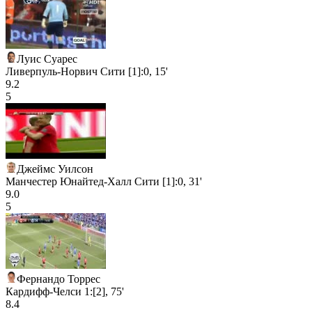
Луис Суарес
Ливерпуль-Норвич Сити [1]:0, 15'
9.2
5
Джеймс Уилсон
Манчестер Юнайтед-Халл Сити [1]:0, 31'
9.0
5
Фернандо Торрес
Кардифф-Челси 1:[2], 75'
8.4