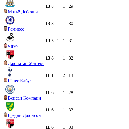
13
8
1
29
Матьё Дебюши
13
8
1
30
Рамирес
13
5
1
1
31
Чико
13
8
1
32
Джонатан Уолтерс
11
1
2
13
Юнес Кабул
11
6
1
28
Венсан Компани
11
6
1
32
Брэдли Джонсон
11
6
1
33