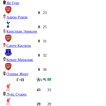
Яя Туре
8
23
Аарон Рэмзи
8
25
Кристиан Эриксен
8
31
Санти Касорла
8
32
Кевин Миральяс
8
36
Оливье Жиру
Г+П
+
43
33
Луис Суарес
29
29