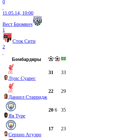
0
11.05.14, 10:00
Вест Бромвич
1
Сток Сити
2
Бомбардиры
31
33
Луис Суарес
22
29
Даниел Старридж
20
6
35
Яя Туре
17
23
Серхио Агуэро