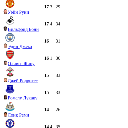
17
3
29
Уэйн Руни
17
4
34
Вильфрид Бони
16
31
Эдин Джеко
16
1
36
Оливье Жиру
15
33
Джей Родригес
15
33
Ромелу Лукаку
14
26
Лоик Реми
14
4
35