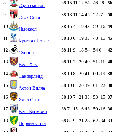
8
38
15
11
12
54
46
+8
56
Саутгемптон
9
38
13
11
14
45
52
-7
50
Сток Сити
10
38
15
4
19
43
59
-16
49
Ньюкасл
11
38
13
6
19
33
48
-15
45
Кристал Пэлас
12
38
11
9
18
54
54
0
42
Суонси
13
38
11
7
20
40
51
-11
40
Вест Хэм
14
38
10
8
20
41
60
-19
38
Сандерленд
15
38
10
8
20
39
61
-22
38
Астон Вилла
16
38
10
7
21
38
53
-15
37
Халл Сити
17
38
7
15
16
43
59
-16
36
Вест Бромвич
18
38
8
9
21
28
62
-34
33
Норвич Сити