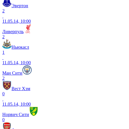
Эвертон
2
11.05.14, 10:00
Ливерпуль
2
Ньюкасл
1
11.05.14, 10:00
Ман Сити
2
Вест Хэм
0
11.05.14, 10:00
Норвич Сити
0