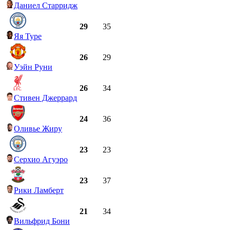
Даниел Старридж
29
35
Яя Туре
26
29
Уэйн Руни
26
34
Стивен Джеррард
24
36
Оливье Жиру
23
23
Серхио Агуэро
23
37
Рики Ламберт
21
34
Вильфрид Бони