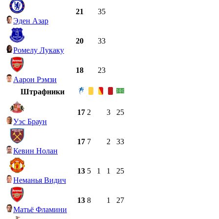
21
35
Эден Азар
20
33
Ромелу Лукаку
18
23
Аарон Рэмзи
Штрафники
17
2
3
25
Уэс Браун
17
7
2
33
Кевин Нолан
13
5
1
1
25
Неманья Видич
13
8
1
27
Матьё Фламини