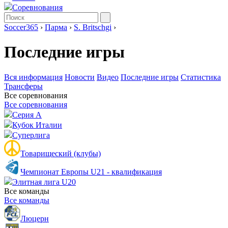
Соревнования
Soccer365
›
Парма
›
S. Britschgi
›
Последние игры
Вся информация
Новости
Видео
Последние игры
Статистика
Трансферы
Все соревнования
Все соревнования
Серия А
Кубок Италии
Суперлига
Товарищеский (клубы)
Чемпионат Европы U21 - квалификация
Элитная лига U20
Все команды
Все команды
Люцерн