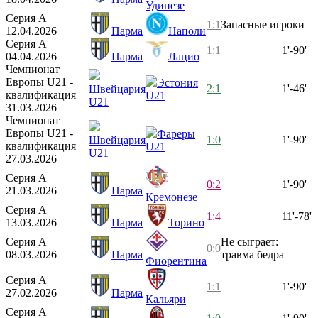
Удинезе
Серия А
1:1
Запасные игроки
12.04.2026
Парма
Наполи
Серия А
1:1
1'-90'
04.04.2026
Парма
Лацио
Чемпионат
Европы U21 -
Эстония
2:1
1'-46'
Швейцария
квалификация
U21
U21
31.03.2026
Чемпионат
Европы U21 -
Фареры
1:0
1'-90'
Швейцария
квалификация
U21
U21
27.03.2026
Серия А
0:2
1'-90'
21.03.2026
Парма
Кремонезе
Серия А
1:4
11'-78'
13.03.2026
Парма
Торино
Серия А
Не сыграет:
0:0
08.03.2026
Парма
травма бедра
Фиорентина
Серия А
1:1
1'-90'
27.02.2026
Парма
Кальяри
Серия А