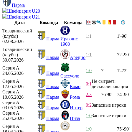
Парма
Швейцария U20
Швейцария U21
Дата
Команда
Команда
Товарищеский
(клубы)
1:1
1'-90'
Парма
Ираклис
02.08.2026
1908
Товарищеский
(клубы)
1:1
72'-90'
Парма
Ареццо
30.07.2026
Серия А
1:0
7'
1'-72'
24.05.2026
Парма
Сассуоло
Серия А
Не сыграет:
0:1
17.05.2026
Парма
Комо
дисквалификация
Серия А
2:3
76'
90'
74'-90'
10.05.2026
Парма
Рома
Серия А
0:2
Запасные игроки
03.05.2026
Парма
Интер
Серия А
1:0
Запасные игроки
25.04.2026
Парма
Пиза
Серия А
1:0
75'-90'
18.04.2026
Парма