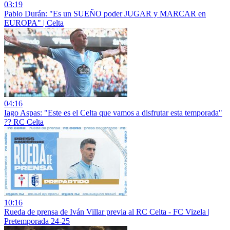
03:19
Pablo Durán: "Es un SUEÑO poder JUGAR y MARCAR en
EUROPA" | Celta
04:16
Iago Aspas: "Este es el Celta que vamos a disfrutar esta temporada"
?? RC Celta
10:16
Rueda de prensa de Iván Villar previa al RC Celta - FC Vizela |
Pretemporada 24-25