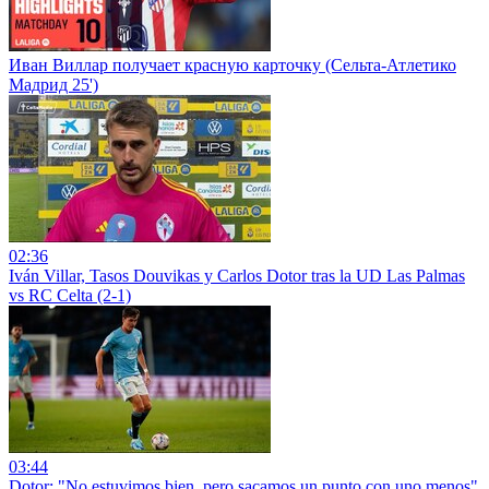
Иван Виллар получает красную карточку (Сельта-Атлетико
Мадрид 25')
02:36
Iván Villar, Tasos Douvikas y Carlos Dotor tras la UD Las Palmas
vs RC Celta (2-1)
03:44
Dotor: "No estuvimos bien, pero sacamos un punto con uno menos"