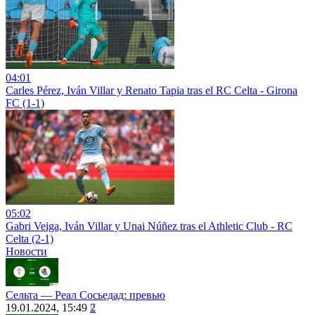
04:01
Carles Pérez, Iván Villar y Renato Tapia tras el RC Celta - Girona
FC (1-1)
05:02
Gabri Veiga, Iván Villar y Unai Núñez tras el Athletic Club - RC
Celta (2-1)
Новости
Сельта ― Реал Сосьедад: превью
19.01.2024, 15:49
2