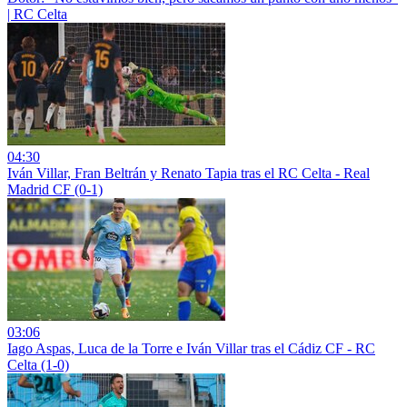
| RC Celta
04:30
Iván Villar, Fran Beltrán y Renato Tapia tras el RC Celta - Real
Madrid CF (0-1)
03:06
Iago Aspas, Luca de la Torre e Iván Villar tras el Cádiz CF - RC
Celta (1-0)