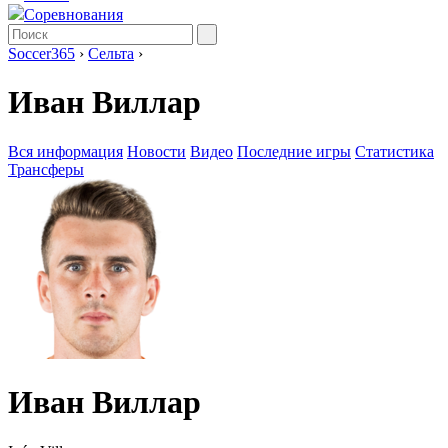
Соревнования
Soccer365
›
Сельта
›
Иван Виллар
Вся информация
Новости
Видео
Последние игры
Статистика
Трансферы
Иван Виллар