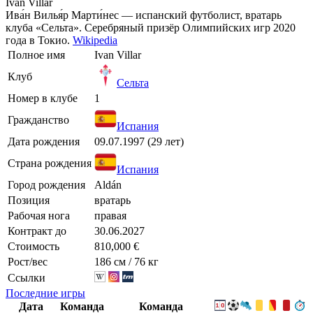
Iván Villar
Ива́н Вилья́р Марти́нес — испанский футболист, вратарь
клуба «Сельта». Серебряный призёр Олимпийских игр 2020
года в Токио.
Wikipedia
Полное имя
Ivan Villar
Клуб
Сельта
Номер в клубе
1
Гражданство
Испания
Дата рождения
09.07.1997 (29 лет)
Страна рождения
Испания
Город рождения
Aldán
Позиция
вратарь
Рабочая нога
правая
Контракт до
30.06.2027
Стоимость
810,000 €
Рост/вес
186 см / 76 кг
Ссылки
Последние игры
Дата
Команда
Команда