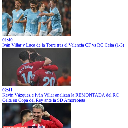
01:40
Iván Villar y Luca de la Torre tras el Valencia CF vs RC Celta (1-3)
02:41
Kevin Vázquez e Iván Villar analizan la REMONTADA del RC
Celta en Copa del Rey ante la SD Amorebieta