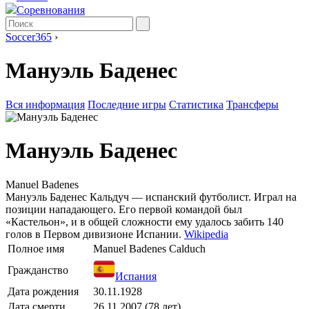
Соревнования
Soccer365
›
Мануэль Баденес
Вся информация
Последние игры
Статистика
Трансферы
Мануэль Баденес
Manuel Badenes
Мануэль Баденес Кальдуч — испанский футболист. Играл на
позиции нападающего. Его первой командой был
«Кастельон», и в общей сложности ему удалось забить 140
голов в Первом дивизионе Испании.
Wikipedia
Полное имя
Manuel Badenes Calduch
Гражданство
Испания
Дата рождения
30.11.1928
Дата смерти
26.11.2007 (78 лет)