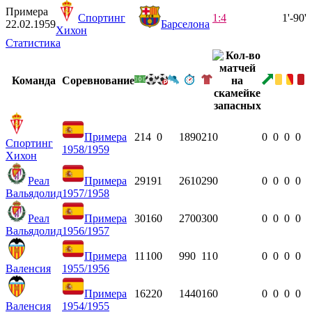
Примера
Спортинг
1:4
1'-90'
22.02.1959
Барселона
Хихон
Статистика
Команда
Соревнование
Примера
21
4
0
1890
21
0
0
0
0
0
Спортинг
1958/1959
Хихон
Реал
Примера
29
19
1
2610
29
0
0
0
0
0
Вальядолид
1957/1958
Реал
Примера
30
16
0
2700
30
0
0
0
0
0
Вальядолид
1956/1957
Примера
11
10
0
990
11
0
0
0
0
0
Валенсия
1955/1956
Примера
16
22
0
1440
16
0
0
0
0
0
Валенсия
1954/1955