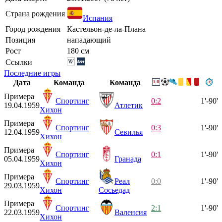
Страна рождения
Испания
Город рождения
Кастельон-де-ла-Плана
Позиция
нападающий
Рост
180 см
Ссылки
Последние игры
Дата
Команда
Команда
Примера
Спортинг
0:2
1'-90'
19.04.1959
Атлетик
Хихон
Примера
Спортинг
0:3
1'-90'
12.04.1959
Севилья
Хихон
Примера
Спортинг
0:1
1'-90'
05.04.1959
Гранада
Хихон
Примера
Спортинг
Реал
0:0
1'-90'
29.03.1959
Хихон
Сосьедад
Примера
Спортинг
2:1
1'-90'
22.03.1959
Валенсия
Хихон