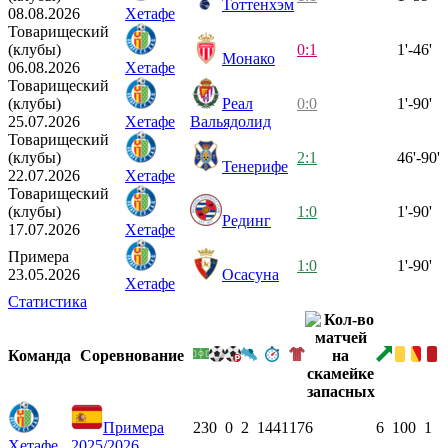
Тоттенхэм
08.08.2026
Хетафе
Товарищеский
(клубы)
0:1
1'-46'
Монако
06.08.2026
Хетафе
Товарищеский
(клубы)
Реал
0:0
1'-90'
25.07.2026
Хетафе
Вальядолид
Товарищеский
(клубы)
2:1
46'-90'
Тенерифе
22.07.2026
Хетафе
Товарищеский
(клубы)
1:0
1'-90'
Рединг
17.07.2026
Хетафе
Примера
1:0
1'-90'
23.05.2026
Осасуна
Хетафе
Статистика
Команда
Соревнование
Примера
23
0
0
2
1441
17
6
6
10
0
1
Хетафе
2025/2026