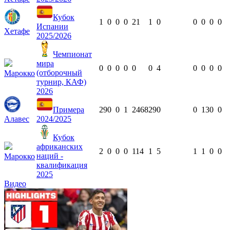
Кубок
1
0
0
0
21
1
0
0
0
0
0
Испании
Хетафе
2025/2026
Чемпионат
мира
0
0
0
0
0
0
4
0
0
0
0
(отборочный
Марокко
турнир, КАФ)
2026
Примера
29
0
0
1
2468
29
0
0
13
0
0
Алавес
2024/2025
Кубок
африканских
2
0
0
0
114
1
5
1
1
0
0
наций -
Марокко
квалификация
2025
Видео