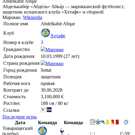
Abdelkabir Abqar
Абделькаби́р «Абде́ль» Абка́р — марокканский футболист,
защитник испанского клуба «Хетафе» и сборной
Марокко.
Wikipedia
Полное имя
Abdelkabir Abqar
Клуб
Хетафе
Номер в клубе
3
Гражданство
Марокко
Дата рождения
10.03.1999 (27 лет)
Страна рождения
Марокко
Город рождения
Settat
Позиция
защитник
Рабочая нога
правая
Контракт до
30.06.2028
Стоимость
3,100,000 €
Рост/вес
188 см / 80 кг
Ссылки
Последние игры
Дата
Команда
Команда
Товарищеский
(клубы)
1:1
1'-59'