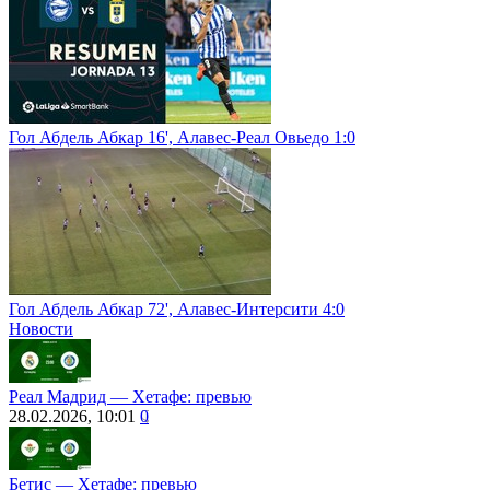
Гол Абдель Абкар 16', Алавес-Реал Овьедо 1:0
Гол Абдель Абкар 72', Алавес-Интерсити 4:0
Новости
Реал Мадрид ― Хетафе: превью
28.02.2026, 10:01
0
Бетис ― Хетафе: превью