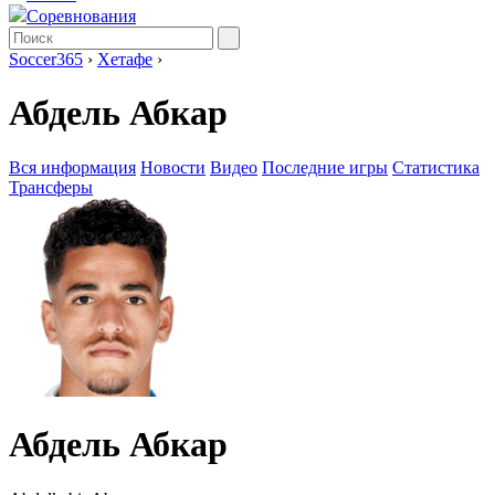
Соревнования
Soccer365
›
Хетафе
›
Абдель Абкар
Вся информация
Новости
Видео
Последние игры
Статистика
Трансферы
Абдель Абкар