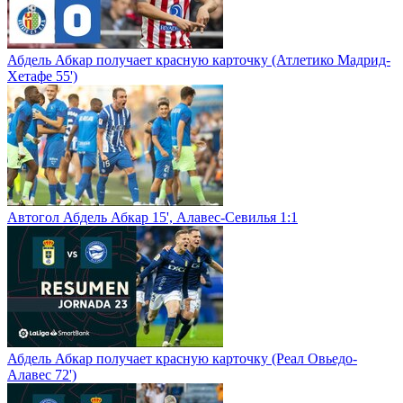
Абдель Абкар получает красную карточку (Атлетико Мадрид-
Хетафе 55')
Автогол Абдель Абкар 15', Алавес-Севилья 1:1
Абдель Абкар получает красную карточку (Реал Овьедо-
Алавес 72')