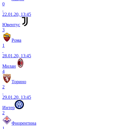
0
22.01.20, 13:45
Ювентус
3
Рома
1
28.01.20, 13:45
Милан
4
Торино
2
29.01.20, 13:45
Интер
2
Фиорентина
1