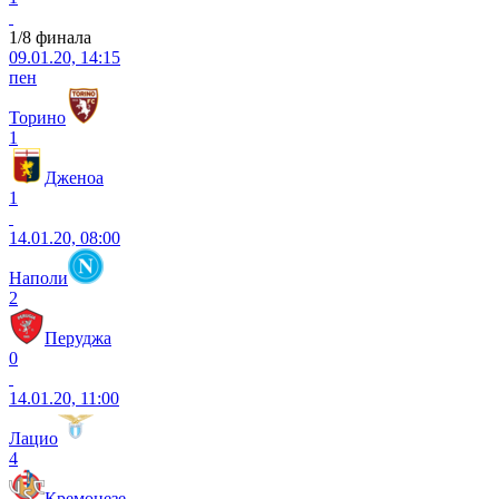
1/8 финала
09.01.20, 14:15
пен
Торино
1
Дженоа
1
14.01.20, 08:00
Наполи
2
Перуджа
0
14.01.20, 11:00
Лацио
4
Кремонезе