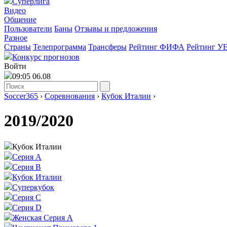
Суперлига
Видео
Общение
Пользователи
Баны
Отзывы и предложения
Разное
Страны
Телепрограмма
Трансферы
Рейтинг ФИФА
Рейтинг У
Конкурс прогнозов
Войти
09:05 06.08
Soccer365
›
Соревнования
›
Кубок Италии
›
2019/2020
Кубок Италии
Серия А
Серия B
Кубок Италии
Суперкубок
Серия C
Серия D
Женская Серия А