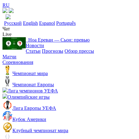
RU
Русский
English
Espanol
Português
Чат
Live
Ноа Ереван ― Сьон: превью
Новости
Статьи
Прогнозы
Обзор прессы
Матчи
Соревнования
Чемпионат мира
Чемпионат Европы
Лига чемпионов УЕФА
Олимпийские игры
Лига Европы УЕФА
Кубок Америки
Клубный чемпионат мира