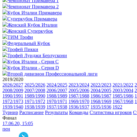
Чемпионат Примавера 1
Чемпионат Примавера 2
Кубок Италии Примавера
Суперкубок Примавера
Женский Кубок Италии
Женский Суперкубок
ТИМ Трофи
Федеральный Кубок
Трофей Пикки
Трофей Луиджи Берлускони
Кубок Италии - Серия C
Кубок Италии - Серия D
Второй дивизион Профессиональной лиги
2019/2020
2026/2027
2025/2026
2024/2025
2023/2024
2022/2023
2021/2022
2
2008/2009
2007/2008
2006/2007
2005/2006
2004/2005
2003/2004
2
1990/1991
1989/1990
1988/1989
1987/1988
1986/1987
1985/1986
1
1972/1973
1971/1972
1970/1971
1969/1970
1968/1969
1967/1968
1
1939/1940
1938/1939
1937/1938
1936/1937
1935/1936
1922
Турнир
Расписание
Результаты
Команды
Статистика игроков
С
Финал
17.06.20, 15:05
пен