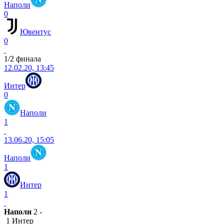
Наполи
0
Ювентус
0
1/2 финала
12.02.20, 13:45
Интер
0
Наполи
1
13.06.20, 15:05
Наполи
1
Интер
1
Наполи
2 -
1 Интер