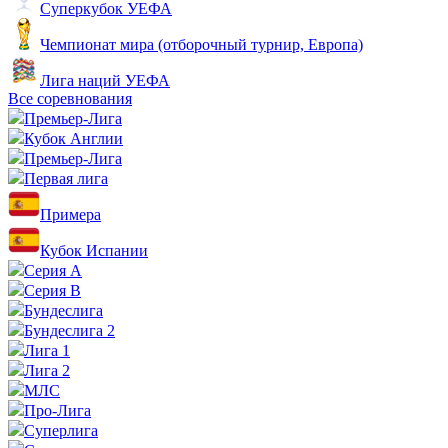
Суперкубок УЕФА
Чемпионат мира (отборочный турнир, Европа)
Лига наций УЕФА
Все соревнования
Премьер-Лига
Кубок Англии
Премьер-Лига
Первая лига
Примера
Кубок Испании
Серия А
Серия B
Бундеслига
Бундеслига 2
Лига 1
Лига 2
МЛС
Про-Лига
Суперлига