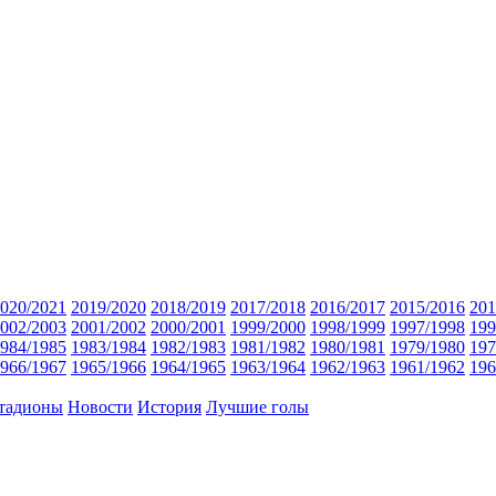
020/2021
2019/2020
2018/2019
2017/2018
2016/2017
2015/2016
201
002/2003
2001/2002
2000/2001
1999/2000
1998/1999
1997/1998
199
984/1985
1983/1984
1982/1983
1981/1982
1980/1981
1979/1980
197
966/1967
1965/1966
1964/1965
1963/1964
1962/1963
1961/1962
196
тадионы
Новости
История
Лучшие голы