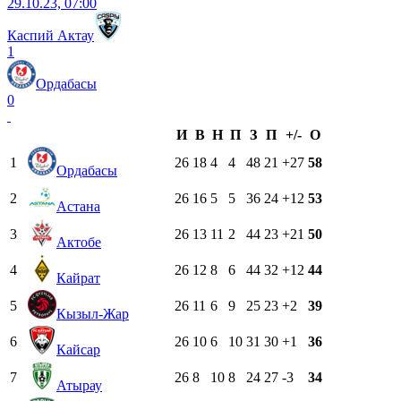
29.10.23, 07:00
Каспий Актау
1
Ордабасы
0
И
В
Н
П
З
П
+/-
О
1
26
18
4
4
48
21
+27
58
Ордабасы
2
26
16
5
5
36
24
+12
53
Астана
3
26
13
11
2
44
23
+21
50
Актобе
4
26
12
8
6
44
32
+12
44
Кайрат
5
26
11
6
9
25
23
+2
39
Кызыл-Жар
6
26
10
6
10
31
30
+1
36
Кайсар
7
26
8
10
8
24
27
-3
34
Атырау