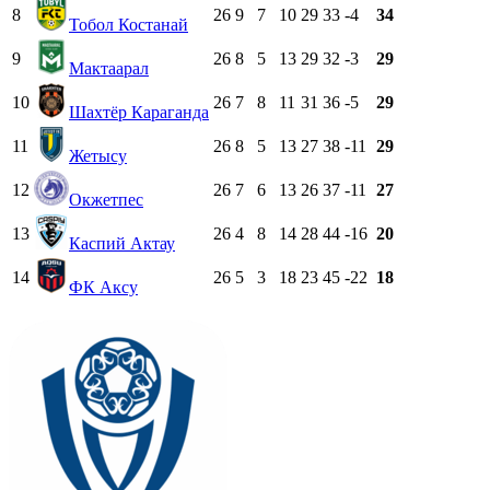
8
26
9
7
10
29
33
-4
34
Тобол Костанай
9
26
8
5
13
29
32
-3
29
Мактаарал
10
26
7
8
11
31
36
-5
29
Шахтёр Караганда
11
26
8
5
13
27
38
-11
29
Жетысу
12
26
7
6
13
26
37
-11
27
Окжетпес
13
26
4
8
14
28
44
-16
20
Каспий Актау
14
26
5
3
18
23
45
-22
18
ФК Аксу