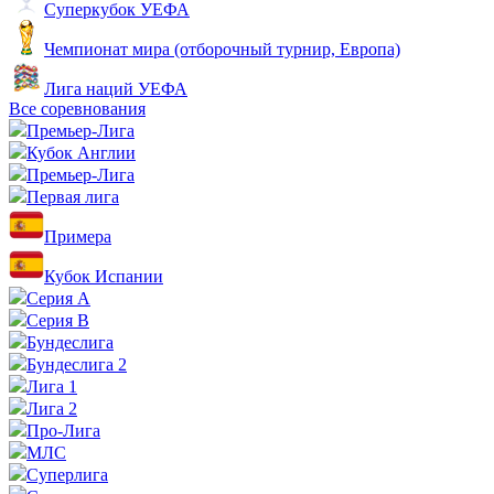
Суперкубок УЕФА
Чемпионат мира (отборочный турнир, Европа)
Лига наций УЕФА
Все соревнования
Премьер-Лига
Кубок Англии
Премьер-Лига
Первая лига
Примера
Кубок Испании
Серия А
Серия B
Бундеслига
Бундеслига 2
Лига 1
Лига 2
Про-Лига
МЛС
Суперлига