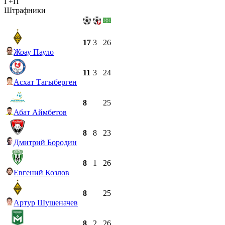
Г+П
Штрафники
17
3
26
Жоау Пауло
11
3
24
Асхат Тагыберген
8
25
Абат Аймбетов
8
8
23
Дмитрий Бородин
8
1
26
Евгений Козлов
8
25
Артур Шушеначев
8
2
26