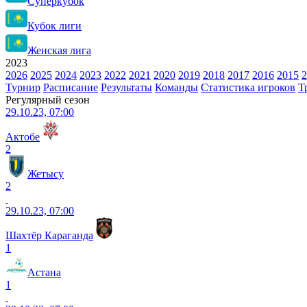
Суперкубок
Кубок лиги
Женская лига
2023
2026
2025
2024
2023
2022
2021
2020
2019
2018
2017
2016
2015
2
Турнир
Расписание
Результаты
Команды
Статистика игроков
Т
Регулярный сезон
29.10.23, 07:00
Актобе
2
Жетысу
2
29.10.23, 07:00
Шахтёр Караганда
1
Астана
1