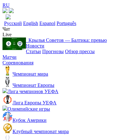
RU
Русский
English
Espanol
Português
Чат
Live
Крылья Советов ― Балтика: превью
Новости
Статьи
Прогнозы
Обзор прессы
Матчи
Соревнования
Чемпионат мира
Чемпионат Европы
Лига чемпионов УЕФА
Лига Европы УЕФА
Олимпийские игры
Кубок Америки
Клубный чемпионат мира