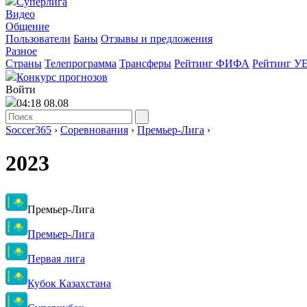
Суперлига
Видео
Общение
Пользователи
Баны
Отзывы и предложения
Разное
Страны
Телепрограмма
Трансферы
Рейтинг ФИФА
Рейтинг У
Конкурс прогнозов
Войти
04:18 08.08
Soccer365
›
Соревнования
›
Премьер-Лига
›
2023
Премьер-Лига
Премьер-Лига
Первая лига
Кубок Казахстана