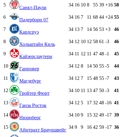
5
34
16
10
8
55
39
+16
58
Санкт-Паули
6
34
16
7
11
68
44
+24
55
Падерборн 07
7
34
13
7
14
56
53
+3
46
Карлсруэ
8
34
12
10
12
58
61
-3
46
Хольштайн Киль
9
34
11
12
11
47
48
-1
45
Кайзерслаутерн
10
34
12
8
14
50
55
-5
44
Ганновер
11
34
12
7
15
48
55
-7
43
Магдебург
12
34
10
11
13
47
50
-3
41
Гройтер Фюрт
13
34
12
5
17
32
48
-16
41
Ганза Росток
14
34
10
9
15
32
49
-17
39
Нюрнберг
15
34
9
9
16
42
59
-17
36
Айнтрахт Брауншвейг