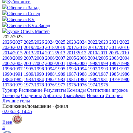
Кубок лиги
Оберлига Запад
Оберлига Север
Оберлига Юг
Оберлига Юго-Запад
Кубок Опель Мастер
2022/2023
2026/2027
2025/2026
2024/2025
2023/2024
2022/2023
2021/2022
2020/2021
2019/2020
2018/2019
2017/2018
2016/2017
2015/2016
2014/2015
2013/2014
2012/2013
2011/2012
2010/2011
2009/2010
2008/2009
2007/2008
2006/2007
2005/2006
2004/2005
2003/2004
2002/2003
2001/2002
2000/2001
1999/2000
1998/1999
1997/1998
1996/1997
1995/1996
1994/1995
1993/1994
1992/1993
1991/1992
1990/1991
1989/1990
1988/1989
1987/1988
1986/1987
1985/1986
1984/1985
1983/1984
1982/1983
1981/1982
1980/1981
1979/1980
1978/1979
1977/1978
1976/1977
1975/1976
1974/1975
Турнир
Расписание
Результаты
Команды
Статистика игроков
Тренеры
Стадионы
Арбитры
Трансферы
Новости
История
Лучшие голы
Понижение/повышение - финал
02.06.23, 14:45
Веен
4