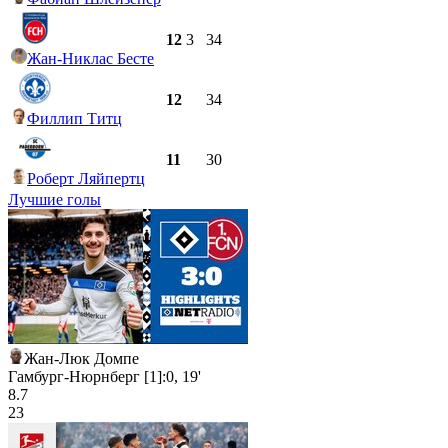
12
3
34
Жан-Никлас Бесте
12
34
Филлип Титц
11
30
Роберт Ляйпертц
Лучшие голы
Жан-Люк Домпе
Гамбург-Нюрнберг [1]:0, 19'
8.7
23