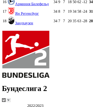
16
34
9
7
18
50
62
-12
34
Арминия Билефельд
17
34
8
7
19
34
58
-24
31
Ян Регенсбург
18
34
7
7
20
35
63
-28
28
Зандхаузен
Бундеслига 2
2022/2023