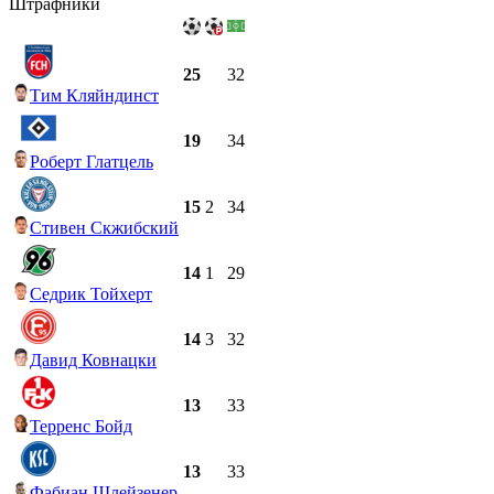
Штрафники
25
32
Тим Кляйндинст
19
34
Роберт Глатцель
15
2
34
Стивен Скжибский
14
1
29
Седрик Тойхерт
14
3
32
Давид Ковнацки
13
33
Терренс Бойд
13
33
Фабиан Шлейзенер