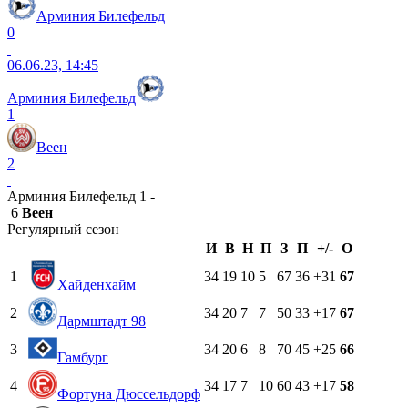
Арминия Билефельд
0
06.06.23, 14:45
Арминия Билефельд
1
Веен
2
Арминия Билефельд 1 -
6
Веен
Регулярный сезон
И
В
Н
П
З
П
+/-
О
1
34
19
10
5
67
36
+31
67
Хайденхайм
2
34
20
7
7
50
33
+17
67
Дармштадт 98
3
34
20
6
8
70
45
+25
66
Гамбург
4
34
17
7
10
60
43
+17
58
Фортуна Дюссельдорф