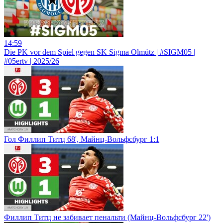
14:59
Die PK vor dem Spiel gegen SK Sigma Olmütz | #SIGM05 |
#05ertv | 2025/26
Гол Филлип Титц 68', Майнц-Вольфсбург 1:1
Филлип Титц не забивает пенальти (Майнц-Вольфсбург 22')