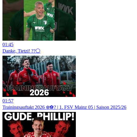
01:45
Danke, Tietzi! ??⚪
01:57
Trainingsauftakt 2026 ❄️⚽️? | 1. FSV Mainz 05 | Saison 2025/26