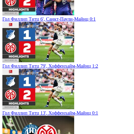
Гол Филлип Титц 6', Санкт-Паули-Майнц 0:1
Гол Филлип Титц 79', Хоффенхайм-Майнц 1:2
Гол Филлип Титц 13', Хоффенхайм-Майнц 0:1