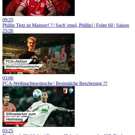
09:25
Phillip Tietz ist Mainzer! ? | Sach' emol, Phillip! | Folge 60 | Saison
25/26
03:06
FCA-Weihnachtswünsche | Besinnliche Bescherung ??
03:25