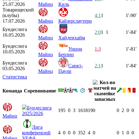
25.07.2026
Майнц
Киль
Товарищеский
(клубы)
4:1
1
1'-90'
17.07.2026
Майнц
Кайзерслаутерн
Бундеслига
2:0
1
1
1'-84'
16.05.2026
Майнц
Хайденхайм
Бундеслига
Унион
1:3
1'-81'
10.05.2026
Майнц
Берлин
Бундеслига
Санкт-
2:1
1
1'-84'
03.05.2026
Майнц
Паули
Статистика
Команда
Соревнование
Бундеслига
19
5
0
3
1618
19
0
0
2
0
0
2025/2026
Майнц
Лига
конференций
4
0
0
0
352
4
0
0
1
0
0
Майнц
УЕФА