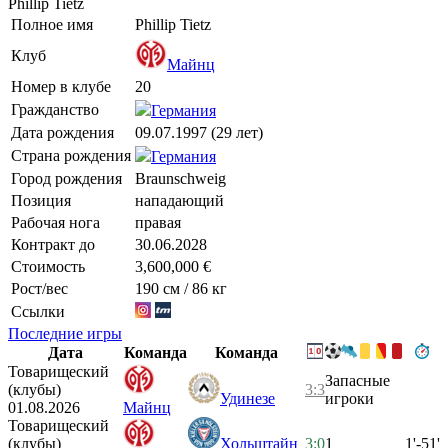
Phillip Tietz
Полное имя
Phillip Tietz
Клуб
Майнц
Номер в клубе
20
Гражданство
Германия
Дата рождения
09.07.1997 (29 лет)
Страна рождения
Германия
Город рождения
Braunschweig
Позиция
нападающий
Рабочая нога
правая
Контракт до
30.06.2028
Стоимость
3,600,000 €
Рост/вес
190 см / 86 кг
Ссылки
Последние игры
Дата
Команда
Команда
Товарищеский
Запасные
(клубы)
3:3
Удинезе
игроки
01.08.2026
Майнц
Товарищеский
(клубы)
Хольштайн
3:0
1
1'-51'