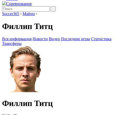
Соревнования
Soccer365
›
Майнц
›
Филлип Титц
Вся информация
Новости
Видео
Последние игры
Статистика
Трансферы
Филлип Титц