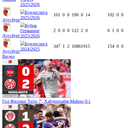
2025/2026
Бундеслига
10
1
0
0
190
0
14
10
2
0
0
2025/2026
Аугсбург
Кубок
2
0
0
0
122
2
0
0
1
0
0
Германии
Аугсбург
2025/2026
Бундеслига
34
7
1
2
1686
19
15
15
4
0
0
2024/2025
Аугсбург
Видео
Гол Филлип Титц 7', Хайденхайм-Майнц 0:1