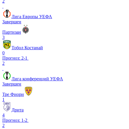
2
Лига Европы УЕФА
Завершен
Партизан
3
Тобол Костанай
0
Прогноз: 2-1
2
Лига конференций УЕФА
Завершен
Тре Фиори
1
Дрита
4
Прогноз: 1-2
2