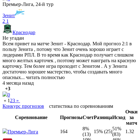
Премьер-Лига, 24-й тур
Зенит
2
1
Краснодар
Не угадан
Всем привет на матче Зенит - Краснодар. Мой прогноз 2:1 в
пользу Зенита , потому что Зенит очень хорошо играет с
лидерами РПЛ. В то время как Краснодар получает слишком
много желтых карточек , поэтому может наиграть на красную
карточку. Тем более игра проходит с Зенитом . А у Зенита
достаточно хорошее мастерство, чтобы создавать много
опасных...
читать полностью
4 месяца назад
+3
0
«
1
2
3
»
Конкурс прогнозов
статистика по соревнованиям
Очки
Соревнование
Прогнозы
Счет
Разница
Исход
за
матч
8%
51%
164
15% (25)
1.32
Премьер-Лига
(13)
(83)
10%
46%