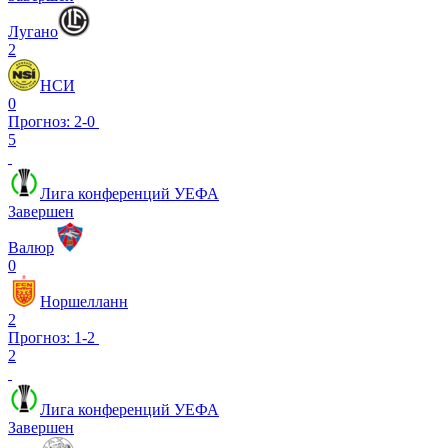
Лугано
2
НСИ
0
Прогноз: 2-0
5
Лига конференций УЕФА
Завершен
Валюр
0
Норшелланн
2
Прогноз: 1-2
2
Лига конференций УЕФА
Завершен