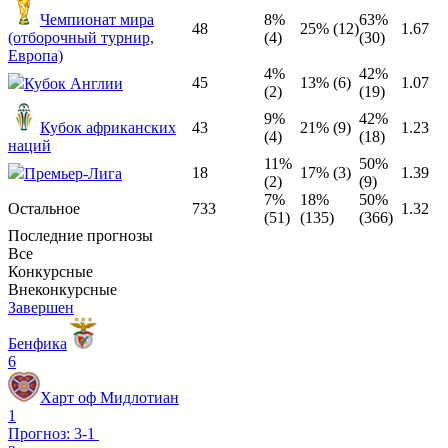
Чемпионат мира
8%
63%
48
25% (12)
1.67
(отборочный турнир,
(4)
(30)
Европа)
4%
42%
45
13% (6)
1.07
Кубок Англии
(2)
(19)
9%
42%
Кубок африканских
43
21% (9)
1.23
(4)
(18)
наций
11%
50%
18
17% (3)
1.39
Премьер-Лига
(2)
(9)
7%
18%
50%
Остальное
733
1.32
(51)
(135)
(366)
Последние прогнозы
Все
Конкурсные
Внеконкурсные
Завершен
Бенфика
6
Харт оф Мидлотиан
1
Прогноз: 3-1