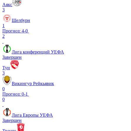
Аякс
3
Шелбурн
1
Прогноз: 4-0
2
Лига конференций УЕФА
Завершен
Тун
3
Викингур Рейкьявик
0
Прогноз: 0-1
0
Лига Европы УЕФА
Завершен
Твенте