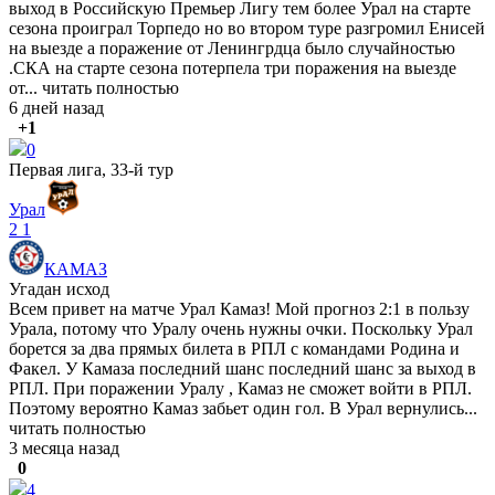
выход в Российскую Премьер Лигу тем более Урал на старте
сезона проиграл Торпедо но во втором туре разгромил Енисей
на выезде а поражение от Ленингрдца было случайностью
.СКА на старте сезона потерпела три поражения на выезде
от...
читать полностью
6 дней назад
+1
0
Первая лига, 33-й тур
Урал
2
1
КАМАЗ
Угадан исход
Всем привет на матче Урал Камаз! Мой прогноз 2:1 в пользу
Урала, потому что Уралу очень нужны очки. Поскольку Урал
борется за два прямых билета в РПЛ с командами Родина и
Факел. У Камаза последний шанс последний шанс за выход в
РПЛ. При поражении Уралу , Камаз не сможет войти в РПЛ.
Поэтому вероятно Камаз забьет один гол. В Урал вернулись...
читать полностью
3 месяца назад
0
4