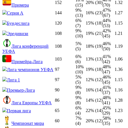
152
20% (30)
1.32
Примера
(15)
(70)
9%
47%
144
16% (23)
1.27
Серия А
(13)
(67)
6%
44%
120
15% (18)
1.15
Бундеслига
(7)
(53)
9%
42%
108
19% (21)
1.21
Эредивизи
(10)
(45)
5%
46%
Лига конференций
108
18% (19)
1.19
(5)
(50)
УЕФА
6%
41%
103
13% (13)
1.06
Примейра-Лига
(6)
(42)
10%
48%
97
19% (18)
1.36
Лига чемпионов УЕФА
(10)
(47)
5%
46%
97
12% (12)
1.15
Лига 1
(5)
(45)
9%
41%
90
16% (14)
1.16
Премьер-Лига
(8)
(37)
9%
48%
86
14% (12)
1.28
Лига Европы УЕФА
(8)
(41)
6%
45%
65
22% (14)
1.23
Первая лига
(4)
(29)
7%
58%
60
20% (12)
1.50
Чемпионат мира
(4)
(35)