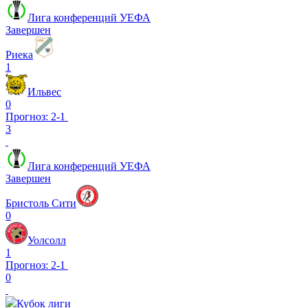
Лига конференций УЕФА
Завершен
Риека
1
Ильвес
0
Прогноз: 2-1
3
Лига конференций УЕФА
Завершен
Бристоль Сити
0
Уолсолл
1
Прогноз: 2-1
0
Кубок лиги