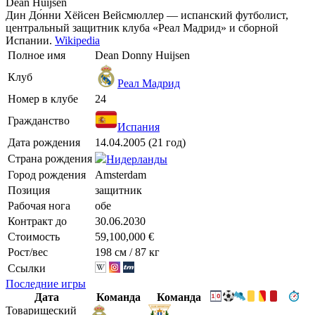
Dean Huijsen
Дин До́нни Хёйсен Вейсмюллер — испанский футболист,
центральный защитник клуба «Реал Мадрид» и сборной
Испании.
Wikipedia
Полное имя
Dean Donny Huijsen
Клуб
Реал Мадрид
Номер в клубе
24
Гражданство
Испания
Дата рождения
14.04.2005 (21 год)
Страна рождения
Нидерланды
Город рождения
Amsterdam
Позиция
защитник
Рабочая нога
обе
Контракт до
30.06.2030
Стоимость
59,100,000 €
Рост/вес
198 см / 87 кг
Ссылки
Последние игры
Дата
Команда
Команда
Товарищеский