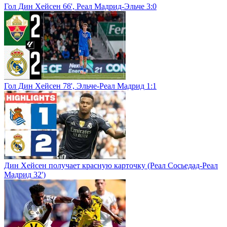
Гол Дин Хейсен 66', Реал Мадрид-Эльче 3:0
Гол Дин Хейсен 78', Эльче-Реал Мадрид 1:1
Дин Хейсен получает красную карточку (Реал Сосьедад-Реал
Мадрид 32')