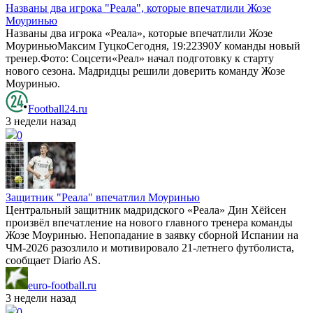
Названы два игрока "Реала", которые впечатлили Жозе
Моуринью
Названы два игрока «Реала», которые впечатлили Жозе
МоуриньюМаксим ГуцкоСегодня, 19:22390У команды новый
тренер.Фото: Соцсети«Реал» начал подготовку к старту
нового сезона. Мадридцы решили доверить команду Жозе
Моуринью.
Football24.ru
3 недели назад
0
Защитник "Реала" впечатлил Моуринью
Центральный защитник мадридского «Реала» Дин Хёйсен
произвёл впечатление на нового главного тренера команды
Жозе Моуринью. Непопадание в заявку сборной Испании на
ЧМ-2026 разозлило и мотивировало 21-летнего футболиста,
сообщает Diario AS.
euro-football.ru
3 недели назад
0