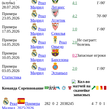
(клубы)
Реал
4:1
1'-90'
28.07.2026
Мадрид
Леганес
Примера
Реал
4:2
70'-90'
23.05.2026
Мадрид
Атлетик
Примера
Реал
1:0
1'-90'
17.05.2026
Мадрид
Севилья
Примера
Не сыграет:
Реал
Реал
2:0
14.05.2026
болезнь
Мадрид
Овьедо
Примера
Реал
0:2
Запасные игроки
10.05.2026
Мадрид
Барселона
Примера
Реал
2:0
1'-90'
03.05.2026
Мадрид
Эспаньол
Статистика
Команда
Соревнование
Реал
Примера
28
2
0
2
2038
24
5
4
7
0
1
Мадрид
2025/2026