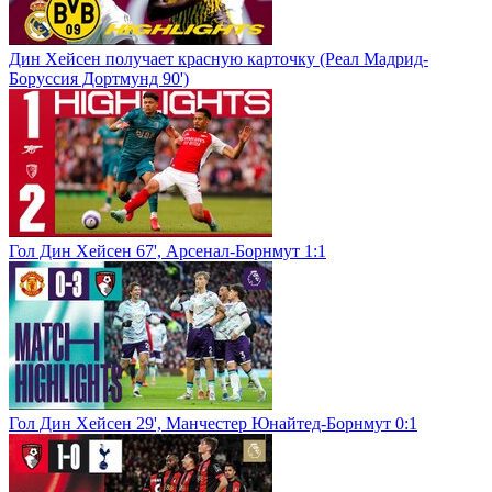
Дин Хейсен получает красную карточку (Реал Мадрид-
Боруссия Дортмунд 90')
Гол Дин Хейсен 67', Арсенал-Борнмут 1:1
Гол Дин Хейсен 29', Манчестер Юнайтед-Борнмут 0:1