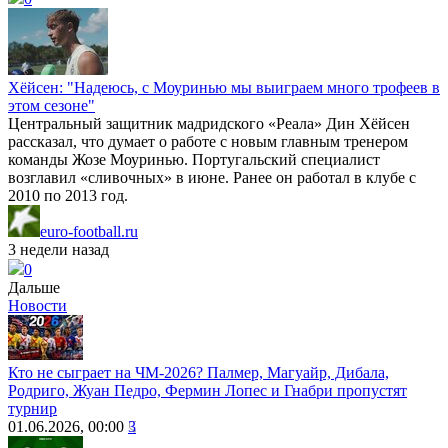
Хёйсен: "Надеюсь, с Моуринью мы выиграем много трофеев в
этом сезоне"
Центральный защитник мадридского «Реала» Дин Хёйсен
рассказал, что думает о работе с новым главным тренером
команды Жозе Моуринью. Португальский специалист
возглавил «сливочных» в июне. Ранее он работал в клубе с
2010 по 2013 год.
euro-football.ru
3 недели назад
0
Дальше
Новости
Кто не сыграет на ЧМ-2026? Палмер, Магуайр, Дибала,
Родриго, Жуан Педро, Фермин Лопес и Гнабри пропустят
турнир
01.06.2026, 00:00
3