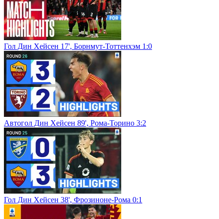
Гол Дин Хейсен 17', Борнмут-Тоттенхэм 1:0
Автогол Дин Хейсен 89', Рома-Торино 3:2
Гол Дин Хейсен 38', Фрозиноне-Рома 0:1