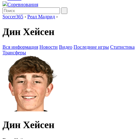
Соревнования
Soccer365
›
Реал Мадрид
›
Дин Хейсен
Вся информация
Новости
Видео
Последние игры
Статистика
Трансферы
Дин Хейсен